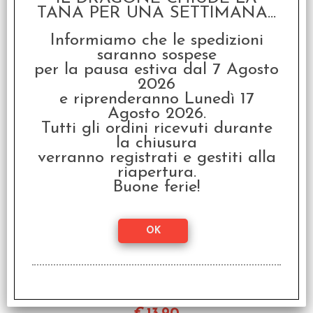
TANA PER UNA SETTIMANA...
Informiamo che le spedizioni
saranno sospese
per la pausa estiva dal 7 Agosto
Fighting Fantasy Vol.2 -
2026
Ritorno alla Montagna
e riprenderanno Lunedì 17
Infuocata
Agosto 2026.
€
16,90
Tutti gli ordini ricevuti durante
la chiusura
verranno registrati e gestiti alla
riapertura.
Buone ferie!
Dedalo Vol.10 - Ombre
in Terra Straniera