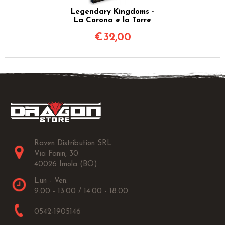
Legendary Kingdoms -
La Corona e la Torre
€
32,00
Raven Distribution SRL
Via Fanin, 30
40026 Imola (BO)
Lun - Ven:
9.00 - 13.00 / 14.00 - 18.00
0542-1905146