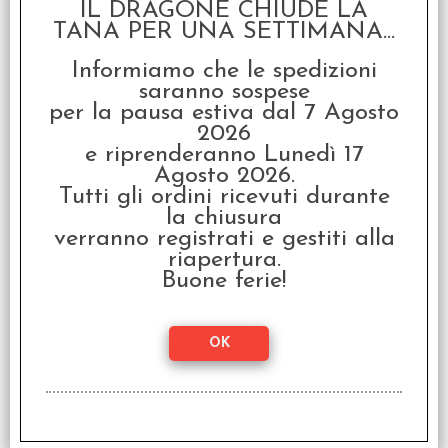
IL DRAGONE CHIUDE LA
Slasher - Un Gamebook
TANA PER UNA SETTIMANA...
da Urlo
Informiamo che le spedizioni
€
19,90
saranno sospese
per la pausa estiva dal 7 Agosto
2026
e riprenderanno Lunedì 17
Agosto 2026.
Tutti gli ordini ricevuti durante
la chiusura
verranno registrati e gestiti alla
riapertura.
Buone ferie!
Fighting Fantasy
Sortilegio! Vol.1 - Le
Colline Shamutanti
€
19,90
SCONTO 20%