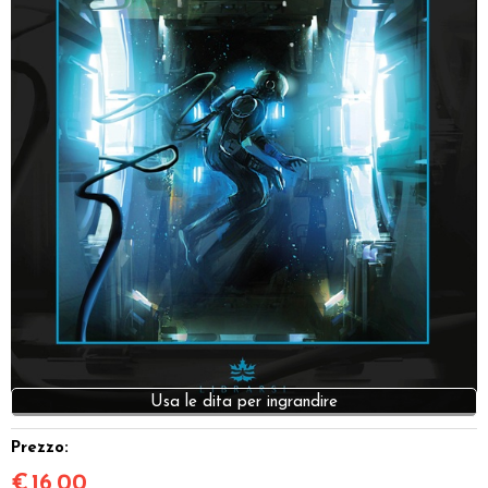
Dadi
Accessori
Giocattoli e Gadget
Offerte del Dragone
Usa le dita per ingrandire
Prezzo:
€
16,00