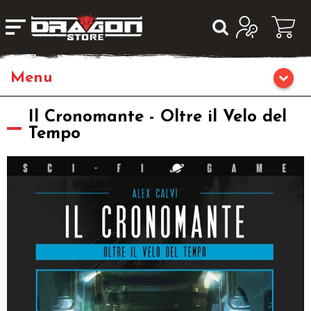
Giochi da Tavolo
Il Cronomante - Oltre il Velo del
Tempo
Giochi di Ruolo
Librigame
Editoria
Giochi di Carte Collezionabili
Miniature