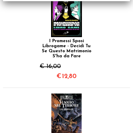
I Promessi Sposi
Librogame - Decidi Tu
Se Questo Matrimonio
S'ha da Fare
€ 16,00
€
12,80