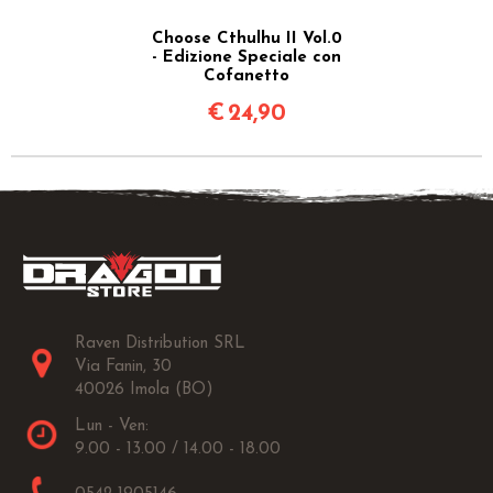
Choose Cthulhu II Vol.0
- Edizione Speciale con
Cofanetto
€
24,90
Raven Distribution SRL
Via Fanin, 30
40026 Imola (BO)
Lun - Ven:
9.00 - 13.00 / 14.00 - 18.00