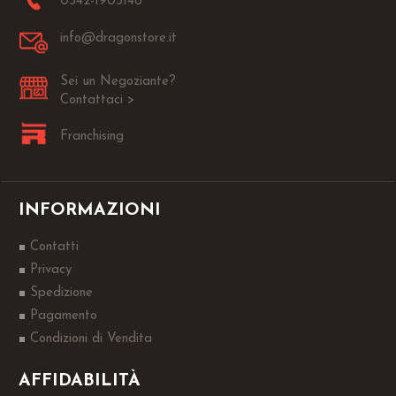
0542-1905146
info@dragonstore.it
Sei un Negoziante?
Contattaci >
Franchising
INFORMAZIONI
Contatti
Privacy
Spedizione
Pagamento
Condizioni di Vendita
AFFIDABILITÀ