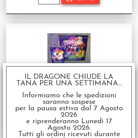
IL DRAGONE CHIUDE LA
Witch & Bitch - Bundle Italiano
TANA PER UNA SETTIMANA...
Gioco da tavolo in Italiano + Espansione
Disponibilità:
DISPONIBILE
Informiamo che le spedizioni
€
49,90
saranno sospese
Prezzo:
per la pausa estiva dal 7 Agosto
2026
e riprenderanno Lunedì 17
Agosto 2026.
Tutti gli ordini ricevuti durante