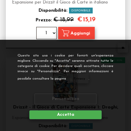
Espansione per Drizzit il Gioco di Carte in italiano
Disponibilità:
DISPONIBILE
€
15,19
€ 18,99
Prezzo:
Questo sito usa i cookie per fornirti un'esperienza
SCONTO 20%
migliore. Cliccando su "Accetta" saranno attivate tutte le
categorie di cookie. Per decidere quali accettare, cliccare
invece su "Personalizza". Per maggiori informazioni è
possibile consultare la pagina
Privacy
.
Personalizza
Drizzit - Il Gioco di Carte Espansione 1: Draghi,
Spose e Coccole Estreme
Accetta
Espansione per Drizzit il Gioco di Carte in italiano
Disponibilità:
DISPONIBILE