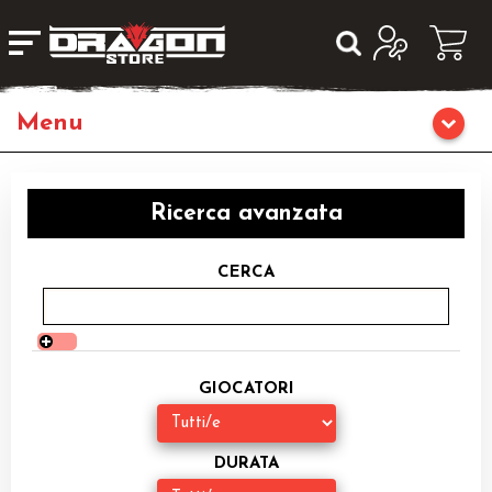
Home
Ricerca avanzata
Giochi di Ruolo
CERCA
Librigame
Editoria
GIOCATORI
Giochi di Carte Collezionabili
Miniature
DURATA