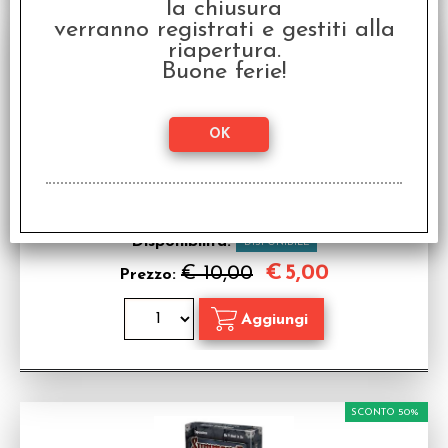
la chiusura
SCONTO 50%
verranno registrati e gestiti alla
riapertura.
Buone ferie!
OFFERTA RAVEN PRIME - Summoner Wars -
Mazzo Rinforzi - La Lama di Goodwin
Espansione per Summoner Wars in italiano
Disponibilità:
DISPONIBILE
€
5,00
€ 10,00
Prezzo:
SCONTO 50%