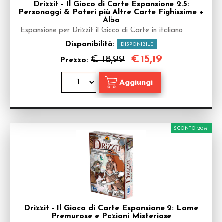
Drizzit - Il Gioco di Carte Espansione 2.5:
Personaggi & Poteri più Altre Carte Fighissime +
Albo
Espansione per Drizzit il Gioco di Carte in italiano
Disponibilità:
DISPONIBILE
€
15,19
€ 18,99
Prezzo:
SCONTO 20%
Drizzit - Il Gioco di Carte Espansione 2: Lame
Premurose e Pozioni Misteriose