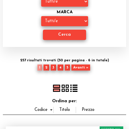
Dadi
MARCA
Accessori
Giocattoli e Gadget
Offerte del Dragone
257 risultati trovati (50 per pagina - 6 in totale)
1
2
3
4
5
Avanti »
Ordina per: