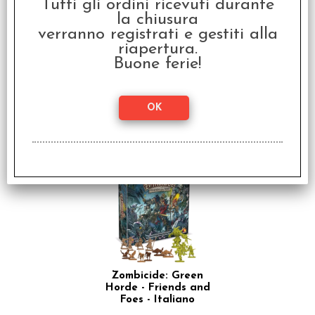
Tutti gli ordini ricevuti durante
la chiusura
verranno registrati e gestiti alla
riapertura.
Buone ferie!
Zombicide White Death
- Italiano
€ 109,99
€
87,99
SCONTO 20%
Zombicide: Green
Horde - Friends and
Foes - Italiano