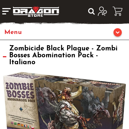
Giochi da Tavolo
Zombicide Black Plague - Zombi
Bosses Abomination Pack -
Italiano
Giochi di Ruolo
Librigame
Editoria
Giochi di Carte Collezionabili
Miniature