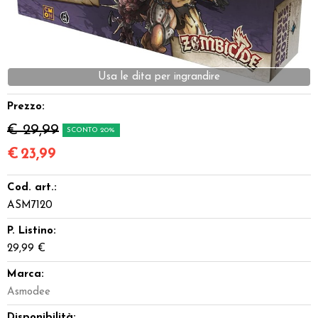
Dadi
Accessori
Giocattoli e Gadget
Prezzo:
Offerte del Dragone
€ 29,99
SCONTO 20%
€
23,99
Cod. art.:
ASM7120
P. Listino:
29,99 €
Marca:
Asmodee
Disponibilità: