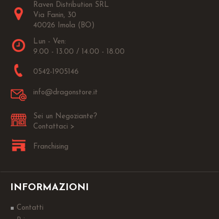
Raven Distribution SRL
Via Fanin, 30
40026 Imola (BO)
Lun - Ven:
9.00 - 13.00 / 14.00 - 18.00
0542-1905146
info@dragonstore.it
Sei un Negoziante?
Contattaci >
Franchising
INFORMAZIONI
Contatti