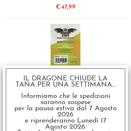
€
47,99
Raven King Sleeves -
Bustine Protettive 41x63
IL DRAGONE CHIUDE LA
mm (100) - Mini USA
TANA PER UNA SETTIMANA...
€
2,80
Informiamo che le spedizioni
saranno sospese
SCONTO 20%
per la pausa estiva dal 7 Agosto
2026
e riprenderanno Lunedì 17
Agosto 2026.