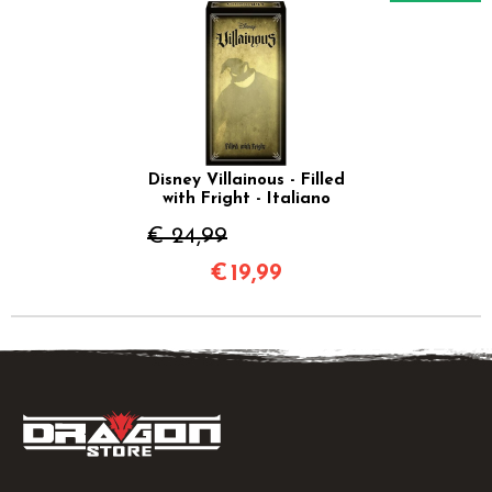
Disney Villainous - Filled
with Fright - Italiano
€ 24,99
€
19,99