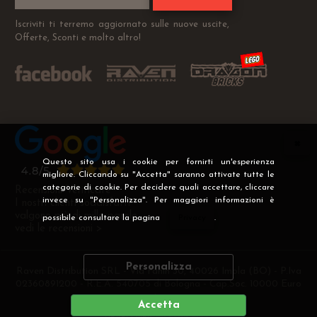
Iscriviti ti terremo aggiornato sulle nuove uscite,
Offerte, Sconti e molto altro!
Questo sito usa i cookie per fornirti un'esperienza
migliore. Cliccando su "Accetta" saranno attivate tutte le
categorie di cookie. Per decidere quali accettare, cliccare
Recensioni Verificate
invece su "Personalizza". Per maggiori informazioni è
I nostri clienti soddisfatti
valgono più di mille parole
possibile consultare la pagina
Privacy
.
vedi le recensioni >
Personalizza
Raven Distribution SRL - Via Fanin 30, 40026 Imola (BO) - P.Iva
02360891200 - R.E.A. 540705 di Bologna - Cap.Soc. 10000 Euro
i.v
Accetta