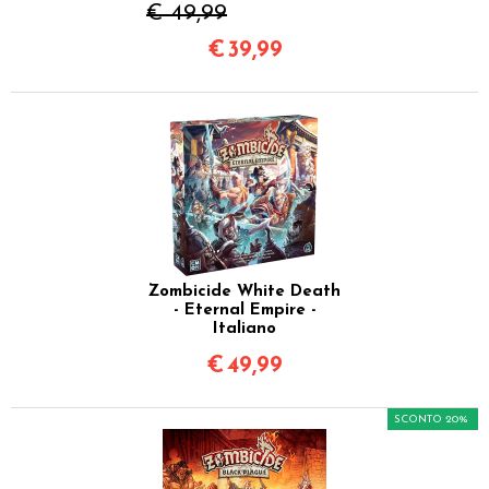
€ 49,99
€
39,99
Zombicide White Death
- Eternal Empire -
Italiano
€
49,99
SCONTO 20%