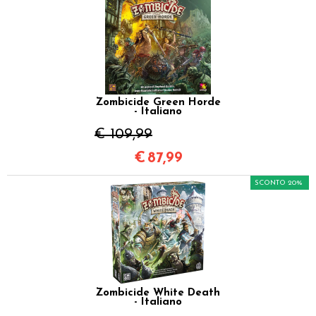
Zombicide Green Horde
- Italiano
€ 109,99
€
87,99
SCONTO 20%
Zombicide White Death
- Italiano