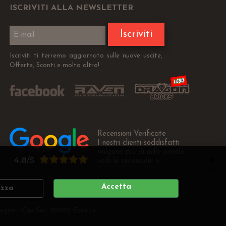
ISCRIVITI ALLA NEWSLETTER
Iscriviti
Iscriviti ti terremo aggiornato sulle nuove uscite,
Offerte, Sconti e molto altro!
Recensioni Verificate
I nostri clienti soddisfatti
valgono più di mille parole
vedi le recensioni >
Accetta
izza
ogna - Cap.Soc. 10000 Euro i.v