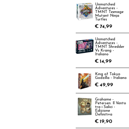
Unmatched
Adventures -
TMNT Teenage
Mutant Ninja
Turtles
€
74,99
Unmatched
Adventures -
TMNT Shredder
Vs Krang -
Italiano
€
14,99
King of Tokyo
Godzilla - Italiano
€
49,99
Grahame -
Petersen: Il Vento
tra i Salici -
Edizione
Definitiva
€
19,90