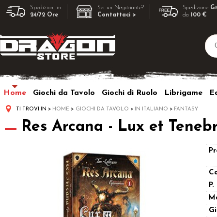
Spedizioni in
Sei un Negoziante?
Spedizione
Gr
24/72 Ore
Contattaci >
da
100 €
Home
Giochi da Tavolo
Giochi di Ruolo
Librigame
Ed
TI TROVI IN
HOME
GIOCHI DA TAVOLO
IN ITALIANO
FANTASY
Res Arcana - Lux et Tenebr
Pr
Co
P.
M
Gi