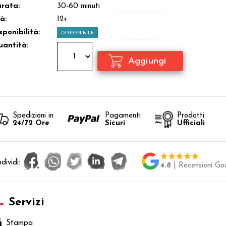
rata:
30-60 minuti
à:
12+
sponibilità:
DISPONIBILE
antità:
Spedizioni in
Pagamenti
Prodotti
24/72 Ore
Sicuri
Ufficiali
dividi:
4.8
| Recensioni Go
Servizi
Stampa