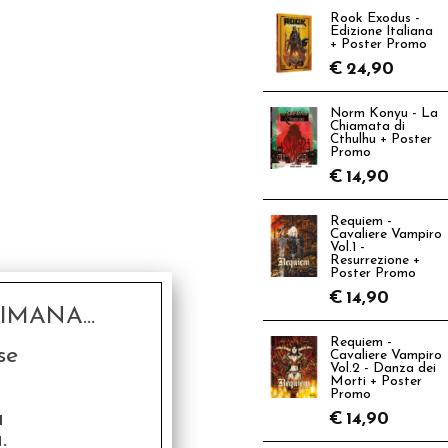
Rook Exodus -
Edizione Italiana
+ Poster Promo
€
24,90
Norm Konyu - La
Chiamata di
Cthulhu + Poster
Promo
€
14,90
Requiem -
Cavaliere Vampiro
Vol.1 -
Resurrezione +
Poster Promo
€
14,90
MANA...
Requiem -
se
Cavaliere Vampiro
Vol.2 - Danza dei
Morti + Poster
Promo
a
€
14,90
.