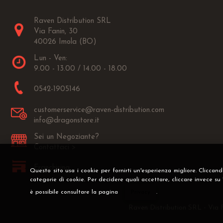
Raven Distribution SRL
Via Fanin, 30
40026 Imola (BO)
Lun - Ven:
9.00 - 13.00 / 14.00 - 18.00
0542-1905146
customerservice@raven-distribution.com
info@dragonstore.it
Sei un Negoziante?
Contattaci >
Franchising
Questo sito usa i cookie per fornirti un'esperienza migliore. Cliccan
categorie di cookie. Per decidere quali accettare, cliccare invece su
è possibile consultare la pagina
Privacy
.
Raven Distribution SRL - Via 