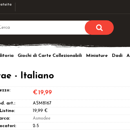
atuita
Sono già r
Per completare l'ordi
itoria
Giochi di Carte Collezionabili
Miniature
Dadi
A
utente e la passwor
pulsante 
Nome u
ae - Italiano
Passw
ezzo:
€
19,99
d. art.:
ASM8167
 Listino:
19,99 €
arca:
Asmodee
Hai perso l
ocatori:
2-5