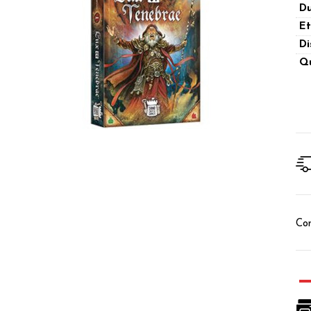
Du
Et
Di
Qu
Con