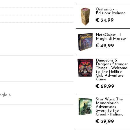
Onitama -
Edizione Italiana
€
34,99
HeroQuest - I
Maghi di Morcar
€
49,99
Dungeons &
Dragons Stranger
Things - Welcome
to The Hellfire
Club Adventure
Game
€
69,99
ogle >
Star Wars: The
Mandalorian
Adventures -
Sworn to the
Creed - Italiano
€
39,99