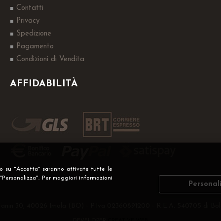
Contatti
Privacy
Spedizione
Pagamento
Condizioni di Vendita
AFFIDABILITÀ
do su "Accetta" saranno attivate tutte le
 "Personalizza". Per maggiori informazioni
Personal
Fanin 30, 40026 Imola (BO) - P.Iva 02360891200 - R.E.A. 540705 di Bol
DEVELOPER
CREATIVE WEB