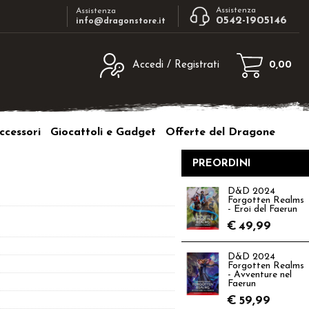
Assistenza
Assistenza
0542-1905146
info@dragonstore.it
Accedi / Registrati
0,00
egistrato
Sono un nuovo cliente
ne inserisci il nome
Se non sei ancora registrato sul nostro
ccessori
Giocattoli e Gadget
Offerte del Dragone
d e poi clicca sul
sito clicca sul pulsante "Registrati"
"Accedi"
PREORDINI
tente:
D&D 2024
Forgotten Realms
ord:
- Eroi del Faerun
€
49,99
D&D 2024
Forgotten Realms
- Avventure nel
a password?
Faerun
€
59,99