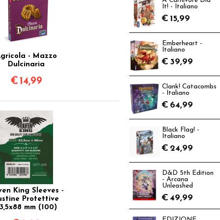
A Carnivore Did
It! - Italiano
€
15,99
Emberheart -
Italiano
gricola - Mazzo
€
39,99
Dulcinaria
€
14,99
Clank! Catacombs
- Italiano
€
64,99
Black Flag! -
Italiano
€
24,99
D&D 5th Edition
- Arcana
Unleashed
en King Sleeves -
€
49,99
ustine Protettive
3,5x88 mm (100)
EDIZIONE