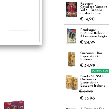
Requiem -
Cavaliere Vampiro
Vol.3 - Dracula +
Poster Promo
€
14,90
Pendragon
Edizione Italiana -
Il Cavaliere Grigio
€
24,99
Onitama - Box
Espansioni in
Italiano
€
34,99
SCONTO 20%
Bundle SENSEI
Onitama +
Espansioni -
Edizione Italiana
€ 69,98
€
55,98