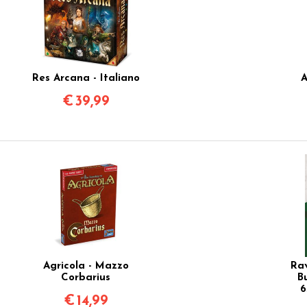
Res Arcana - Italiano
A
€
39,99
Agricola - Mazzo
Rav
Corbarius
B
6
€
14,99