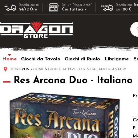
Spedizioni in
Sei un Negoziante?
Spedizione
Gr
24/72 Ore
Contattaci >
da
100 €
Home
Giochi da Tavolo
Giochi di Ruolo
Librigame
Ed
TI TROVI IN
HOME
GIOCHI DA TAVOLO
IN ITALIANO
FANTASY
Res Arcana Duo - Italiano
Pr
Co
P.
M