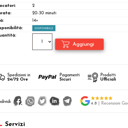
ocatori:
2
rata:
20-30 minuti
à:
14+
sponibilità:
DISPONIBILE
antità:
Spedizioni in
Pagamenti
Prodotti
24/72 Ore
Sicuri
Ufficiali
dividi:
4.8
| Recensioni Go
Servizi