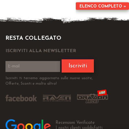
ELENCO COMPLETO »
RESTA COLLEGATO
ISCRIVITI ALLA NEWSLETTER
Iscriviti
Iscriviti ti terremo aggiornato sulle nuove uscite,
Offerte, Sconti e molto altro!
Recensioni Verificate
I nostri clienti soddisfatti