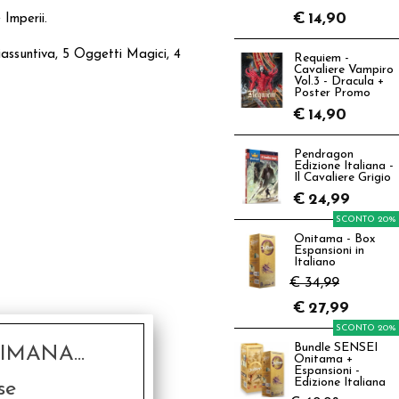
€
14,90
Imperii.
iassuntiva, 5 Oggetti Magici, 4
Requiem -
Cavaliere Vampiro
Vol.3 - Dracula +
Poster Promo
€
14,90
Pendragon
Edizione Italiana -
Il Cavaliere Grigio
€
24,99
SCONTO 20%
Onitama - Box
Espansioni in
Italiano
€ 34,99
€
27,99
SCONTO 20%
Bundle SENSEI
MANA...
Onitama +
Espansioni -
Edizione Italiana
se