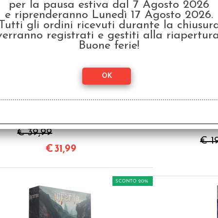
per la pausa estiva dal 7 Agosto 2026
odotto, hanno scelto anche questi articoli
e riprenderanno Lunedì 17 Agosto 2026.
Tutti gli ordini ricevuti durante la chiusur
SCONTO 20%
verranno registrati e gestiti alla riapertura
Buone ferie!
Res Arcana - Italiano
Re
I
€ 39,99
€ 1
€
31,99
SCONTO 20%