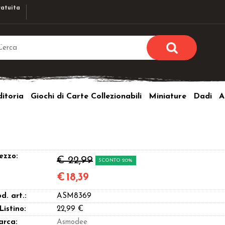
atuita
Sono già r
Per completare l'ordi
itoria
Giochi di Carte Collezionabili
Miniature
Dadi
A
utente e la passwor
pulsante 
Nome u
Passw
ezzo:
€ 22,99
SCONTO 20%
€
18,39
d. art.:
ASM8369
Hai perso l
 Listino:
22,99 €
arca:
Asmodee