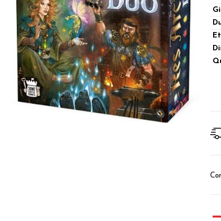
Gi
Du
Et
Di
Qu
Con