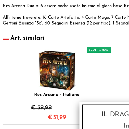
Res Arcana Duo può essere anche usato insieme al gioco base Res
All'interno troverete: 16 Carte Artefatto, 4 Carte Mago, 7 Carte 
Gettoni Essenza "5x", 60 Segnalini Essenza (12 per tipo), 1 Segnal
Art. similari
SCONTO 20%
Res Arcana - Italiano
€ 39,99
IL DRA
€
31,99
I