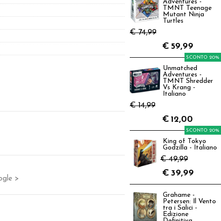
Adventures -
TMNT Teenage
Mutant Ninja
Turtles
€ 74,99
€
59,99
SCONTO 20%
Unmatched
Adventures -
TMNT Shredder
Vs Krang -
Italiano
€ 14,99
€
12,00
SCONTO 20%
King of Tokyo
Godzilla - Italiano
€ 49,99
€
39,99
ogle >
Grahame -
Petersen: Il Vento
tra i Salici -
Edizione
Definitiva