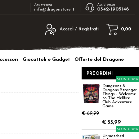
Assistenza
Assistenza
0542-1905146
info@dragonstore.it
Accedi / Registrati
0,00
egistrato
Sono un nuovo cliente
ne inserisci il nome
Se non sei ancora registrato sul nostro
ccessori
Giocattoli e Gadget
Offerte del Dragone
d e poi clicca sul
sito clicca sul pulsante "Registrati"
"Accedi"
PREORDINI
tente:
SCONTO 20%
Dungeons &
Dragons Stranger
ord:
Things - Welcome
to The Hellfire
Club Adventure
Game
€ 69,99
€
55,99
a password?
SCONTO 20%
Unmatched