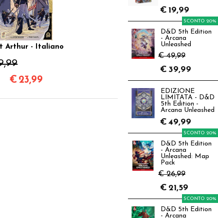
€
19,99
SCONTO 20%
D&D 5th Edition
- Arcana
Unleashed
t Arthur - Italiano
€ 49,99
9,99
€
39,99
€
23,99
EDIZIONE
LIMITATA - D&D
5th Edition -
Arcana Unleashed
€
49,99
SCONTO 20%
D&D 5th Edition
- Arcana
Unleashed: Map
Pack
€ 26,99
€
21,59
SCONTO 20%
D&D 5th Edition
- Arcana