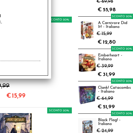
€ 69,98
€
55,98
a
SCONTO 20%
SCONTO 20%
.
A Carnivore Did
It! - Italiano
€ 15,99
€
12,80
SCONTO 20%
Emberheart -
Italiano
€ 39,99
s Arcana - Perlae
€
31,99
mperii - Italiano
SCONTO 20%
9,99
Clank! Catacombs
- Italiano
€
15,99
€ 64,99
€
51,99
SCONTO 20%
SCONTO 20%
Black Flag! -
Italiano
€ 24,99