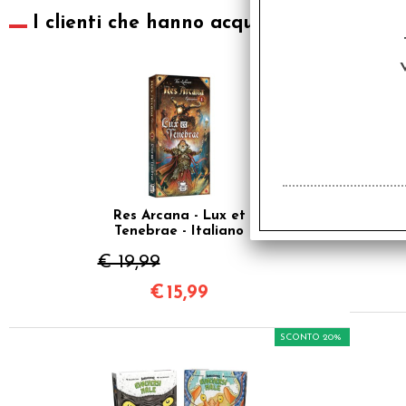
I clienti che hanno acquistato questo pr
SCONTO 20%
Res Arcana - Lux et
Tenebrae - Italiano
€ 19,99
€
15,99
SCONTO 20%