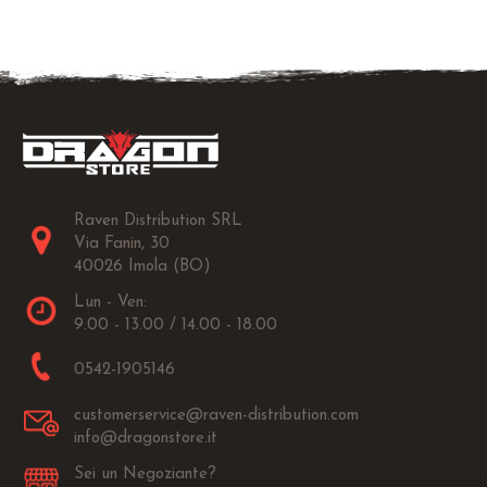
Raven Distribution SRL
Via Fanin, 30
40026 Imola (BO)
Lun - Ven:
9.00 - 13.00 / 14.00 - 18.00
0542-1905146
customerservice@raven-distribution.com
info@dragonstore.it
Sei un Negoziante?