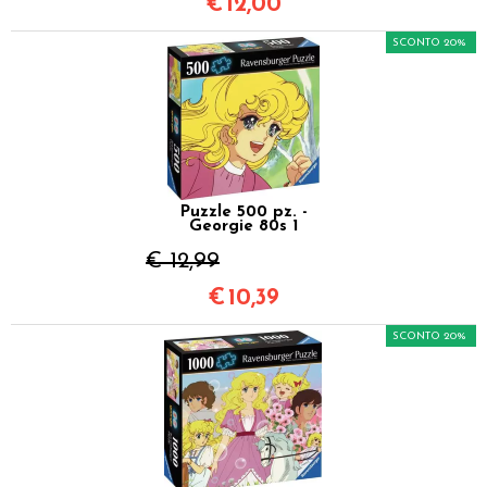
€
12,00
SCONTO 20%
Puzzle 500 pz. -
Georgie 80s 1
€ 12,99
€
10,39
SCONTO 20%