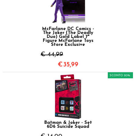
McFarlane DC Comics -
The Joker (The Deadly
Duo) Gold Label 7"
Figure McFarlane Toys
Store Exclusive
€ 44,99
€
35,99
SCONTO 20%
Batman & Joker - Set
6D6 Suicide Squad