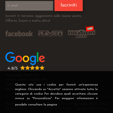
Iscriviti
Iscriviti ti terremo aggiornato sulle nuove uscite,
Offerte, Sconti e molto altro!
Recensioni Verificate
I nostri clienti soddisfatti
valgono più di mille parole
Questo sito usa i cookie per fornirti un'esperienza
vedi le recensioni >
migliore. Cliccando su "Accetta" saranno attivate tutte le
categorie di cookie. Per decidere quali accettare, cliccare
invece su "Personalizza". Per maggiori informazioni è
Raven Distribution SRL - Via Fanin 30, 40026 Imola (BO) - P.Iva
possibile consultare la pagina
Privacy
.
02360891200 - R.E.A. 540705 di Bologna - Cap.Soc. 10000 Euro