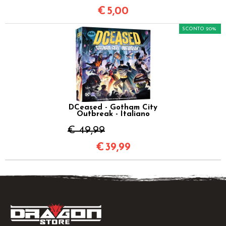
€
5,00
SCONTO 20%
DCeased - Gotham City
Outbreak - Italiano
€ 49,99
€
39,99