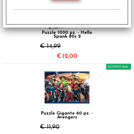
Puzzle 1000 pz. - Hello
Spank 80s 2
€ 14,99
€
12,00
SCONTO 20%
Puzzle Gigante 60 pz. -
Avengers
€ 11,90