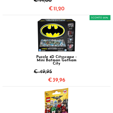
€ 14,00
€
11,20
SCONTO 20%
Puzzle 4D Cityscape -
Mini Batman Gotham
City
€ 49,95
€
39,96