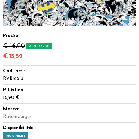
Dadi
Accessori
Prezzo:
Giocattoli e Gadget
€ 16,90
SCONTO 20%
Offerte del Dragone
€
13,52
Cod. art.:
RVB16513
P. Listino:
16,90 €
Marca:
Ravensburger
Disponibilità:
DISPONIBILE