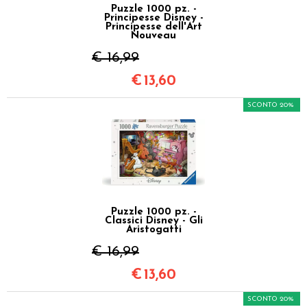
Puzzle 1000 pz. -
Principesse Disney -
Principesse dell'Art
Nouveau
€ 16,99
€
13,60
SCONTO 20%
Puzzle 1000 pz. -
Classici Disney - Gli
Aristogatti
€ 16,99
€
13,60
SCONTO 20%