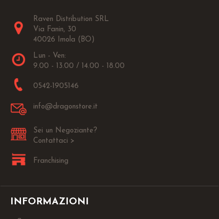
Raven Distribution SRL
Via Fanin, 30
40026 Imola (BO)
Lun - Ven:
9.00 - 13.00 / 14.00 - 18.00
0542-1905146
info@dragonstore.it
Sei un Negoziante?
Contattaci >
Franchising
INFORMAZIONI