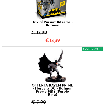
Trivial Pursuit Bitesize -
Batman
€ 17,99
€
14,39
SCONTO 49.5%
OFFERTA RAVEN PRIME
- Heroclix DC - Batman
Promo #214 (Purple
Ring)
€ 9,90