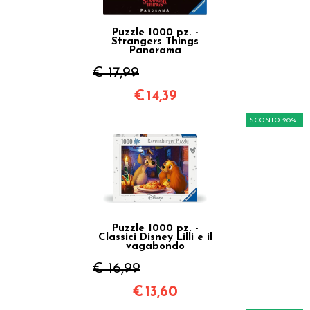
Puzzle 1000 pz. -
Strangers Things
Panorama
€ 17,99
€
14,39
SCONTO 20%
Puzzle 1000 pz. -
Classici Disney Lilli e il
vagabondo
€ 16,99
€
13,60