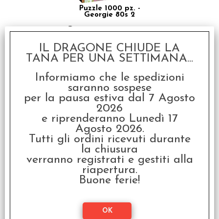
Puzzle 1000 pz. -
Georgie 80s 2
€ 14,99
€
12,00
IL DRAGONE CHIUDE LA
TANA PER UNA SETTIMANA...
SCONTO 20%
Informiamo che le spedizioni
saranno sospese
per la pausa estiva dal 7 Agosto
2026
e riprenderanno Lunedì 17
Agosto 2026.
Tutti gli ordini ricevuti durante
Puzzle 500 pz. - Hello
Spank 80s 1
la chiusura
verranno registrati e gestiti alla
€ 12,99
riapertura.
€
10,39
Buone ferie!
SCONTO 20%