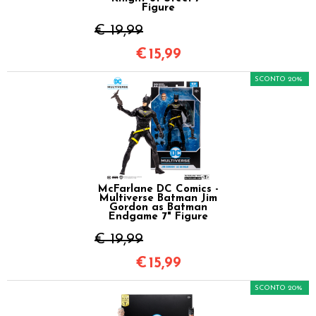
Figure
€ 19,99
€
15,99
SCONTO 20%
McFarlane DC Comics -
Multiverse Batman Jim
Gordon as Batman
Endgame 7" Figure
€ 19,99
€
15,99
SCONTO 20%