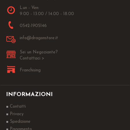
Lun - Ven:
9.00 - 13.00 / 14.00 - 18.00
0542-1905146
info@dragonstore.it
Sei un Negoziante?
Contattaci >
Franchising
INFORMAZIONI
Contatti
Privacy
Spedizione
Pagamento