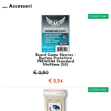
Accessori
SCONTO 20%
Board Game Sleeves -
Bustine Protettive
PREMIUM Standard
59x92mm (50)
€ 2,80
€
2,24
SCONTO 20%