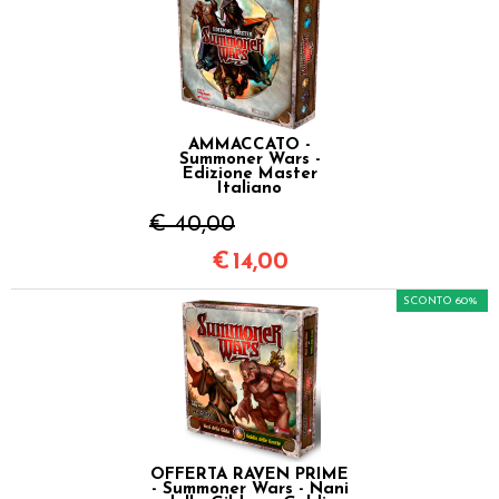
AMMACCATO -
Summoner Wars -
Edizione Master
Italiano
€ 40,00
€
14,00
SCONTO 60%
OFFERTA RAVEN PRIME
- Summoner Wars - Nani