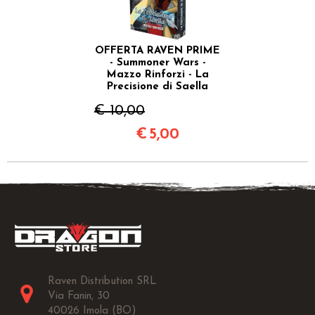
OFFERTA RAVEN PRIME
- Summoner Wars -
Mazzo Rinforzi - La
Precisione di Saella
€ 10,00
€
5,00
Raven Distribution SRL
Via Fanin, 30
40026 Imola (BO)