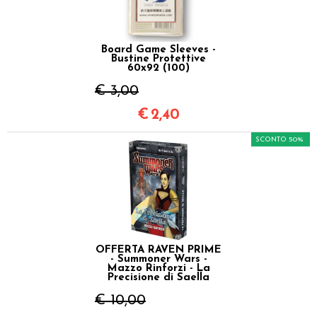
Board Game Sleeves -
Bustine Protettive
60x92 (100)
€ 3,00
€
2,40
SCONTO 50%
OFFERTA RAVEN PRIME
- Summoner Wars -
Mazzo Rinforzi - La
Precisione di Saella
€ 10,00