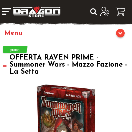
Giochi da Tavolo
OFFERTA RAVEN PRIME -
Giochi di Ruolo
Summoner Wars - Mazzo Fazione -
La Setta
Librigame
Editoria
Giochi di Carte Collezionabili
Miniature