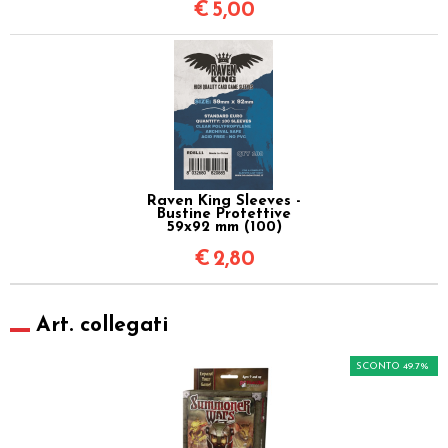
€
5,00
Raven King Sleeves -
Bustine Protettive
59x92 mm (100)
€
2,80
Art. collegati
SCONTO 49.7%