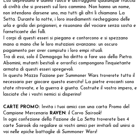
Essi depredano e danno fuoco e distruggono qualunque traccia
di civiltà che si presenti sul loro cammino. Non hanno un nome,
non intendono darsene uno, ma tutti gli altri li chiamano La
Setta. Durante la notte, i loro insediamenti riecheggiano delle
urla e grida dei prigionieri, e risuonano del vociare senza sosta e
farneticante dei folli.
I corpi di questi esseri si piegano e contorcono e si spezzano
mano a mano che le loro mutazioni avanzano: un oscuro
pagamento per aver compiuto i loro empi rituali.
Tra di essi, solo il Demagogo ha diritto a fare uso della Pietra.
Abominii, mutanti bestiali e orrorifici compongono l'inquietante
armata di questi esseri spregevoli.
In questo Mazzo Fazione per Summoner Wars troverete tutto il
necessario per giocare questo esercito! La pietre evocanti sono
state ritrovate, e la guerra è giunta. Costruite il vostro impero, e
lasciate che i vostri nemici si disperino!
CARTE PROMO:
Invita i tuoi amici con una carta Promo del
Campione Mercenario
RAVEN
: il Corvo
Sairook
!
In ogni confezione della Fazione de
La Setta
troverete ben 4
carte Sairook da regalare ai vostri amici per invitarli ad unirsi a
voi nelle epiche battaglie di
Summoner Wars
!