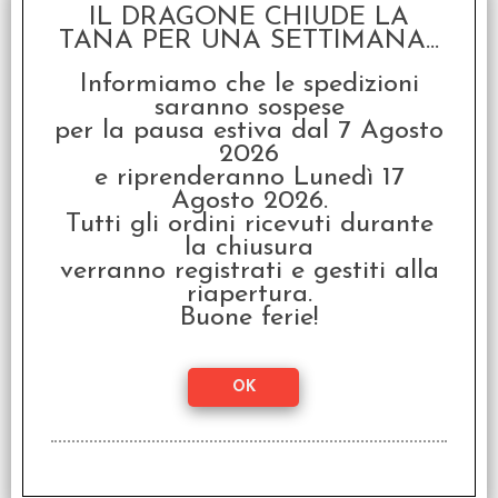
IL DRAGONE CHIUDE LA
TANA PER UNA SETTIMANA...
OFFERTA RAVEN PRIME
Informiamo che le spedizioni
- Summoner Wars -
saranno sospese
Mazzo Rinforzi - Il
Potere di Rukar
per la pausa estiva dal 7 Agosto
2026
€ 10,00
e riprenderanno Lunedì 17
€
5,00
Agosto 2026.
Tutti gli ordini ricevuti durante
SCONTO 50%
la chiusura
verranno registrati e gestiti alla
riapertura.
Buone ferie!
OFFERTA RAVEN PRIME
- Summoner Wars -
Mazzo Rinforzi - La
Carica di Grungor
€ 10,00