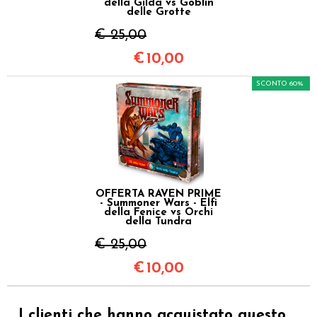
della Gilda vs Goblin
delle Grotte
€ 25,00
€
10,00
SCONTO 60%
OFFERTA RAVEN PRIME
- Summoner Wars - Elfi
della Fenice vs Orchi
della Tundra
€ 25,00
€
10,00
I clienti che hanno acquistato questo