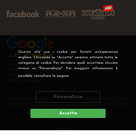
Questo sito usa i cookie per fornirti un'esperienza
migliore. Cliccando su "Accetta" saranno attivate tutte le
categorie di cookie. Per decidere quali accettare, cliccare
Recensioni Verificate
invece su "Personalizza". Per maggiori informazioni è
I nostri clienti soddisfatti
valgono più di mille parole
possibile consultare la pagina
Privacy
.
vedi le recensioni >
Personalizza
Raven Distribution SRL - Via Fanin 30, 40026 Imola (BO) - P.Iva
02360891200 - R.E.A. 540705 di Bologna - Cap.Soc. 10000 Euro
i.v
Accetta
DEVELOPER
CREATIVE WEB
Privacy
Preferenze cookie