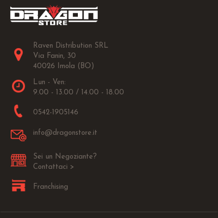
Raven Distribution SRL
Via Fanin, 30
40026 Imola (BO)
Lun - Ven:
9.00 - 13.00 / 14.00 - 18.00
0542-1905146
info@dragonstore.it
Sei un Negoziante?
Contattaci >
Franchising