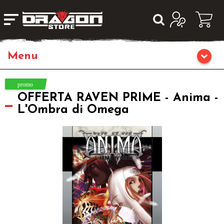
Giochi da Tavolo
OFFERTA RAVEN PRIME - Anima -
Giochi di Ruolo
L'Ombra di Omega
Librigame
Editoria
Giochi di Carte Collezionabili
Miniature