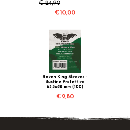
€ 24,90
€
10,00
Raven King Sleeves -
Bustine Protettive
63,5x88 mm (100)
€
2,80