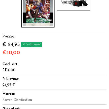
Prezzo:
€ 24,95
SCONTO 59.9%
€
10,00
Cod. art.:
RD4100
P. Listino:
24,95 €
Marca:
Raven Distribution
Giocatori: