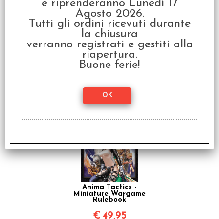
e riprenderanno Lunedì 17
Agosto 2026.
Tutti gli ordini ricevuti durante
Raven King Sleeves -
la chiusura
Bustine Protettive
verranno registrati e gestiti alla
63,5x88 mm (100)
riapertura.
€
2,80
Buone ferie!
Art. collegati
Anima Tactics -
Miniature Wargame
Rulebook
€
49,95