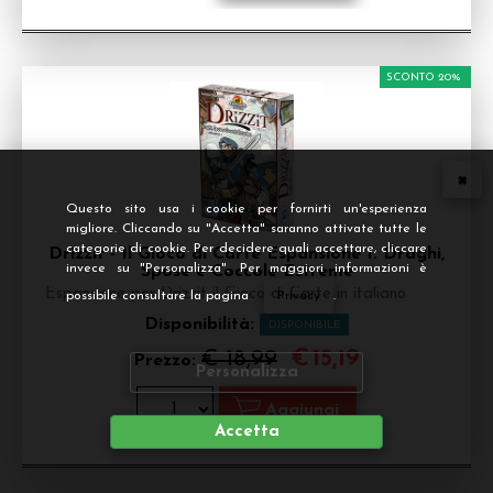
SCONTO 20%
Questo sito usa i cookie per fornirti un'esperienza
migliore. Cliccando su "Accetta" saranno attivate tutte le
categorie di cookie. Per decidere quali accettare, cliccare
Drizzit - Il Gioco di Carte Espansione 1: Draghi,
invece su "Personalizza". Per maggiori informazioni è
Spose e Coccole Estreme
Espansione per Drizzit il Gioco di Carte in italiano
possibile consultare la pagina
Privacy
.
Disponibilità:
DISPONIBILE
€
15,19
€ 18,99
Prezzo:
Personalizza
Accetta