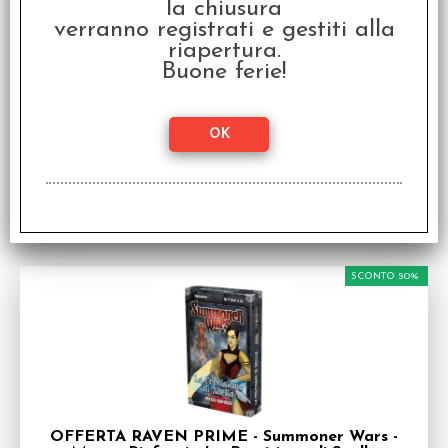
la chiusura
verranno registrati e gestiti alla
OFFERTA RAVEN PRIME - Summoner Wars -
riapertura.
Mazzo Rinforzi - La Lama di Goodwin
Buone ferie!
Espansione per Summoner Wars in italiano
Disponibilità:
DISPONIBILE
€
5,00
€ 10,00
Prezzo:
SCONTO 50%
OFFERTA RAVEN PRIME - Summoner Wars -