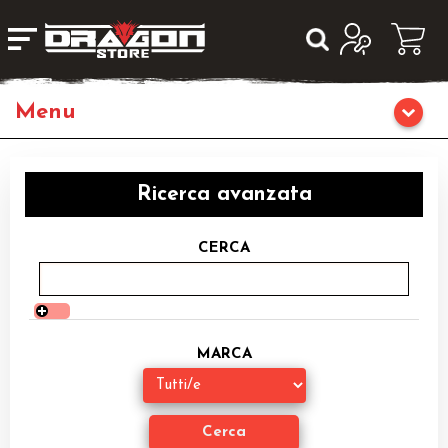
Giochi da Tavolo
Ricerca avanzata
Giochi di Ruolo
CERCA
Librigame
Editoria
MARCA
Giochi di Carte Collezionabili
Miniature