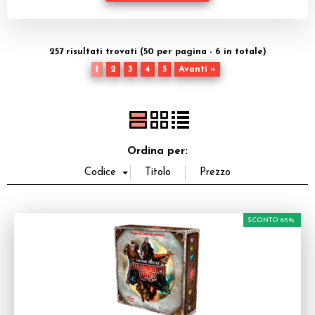
Dadi
Accessori
257 risultati trovati (50 per pagina - 6 in totale)
1
2
3
4
5
Avanti »
Giocattoli e Gadget
Offerte del Dragone
Ordina per:
SCONTO 65%