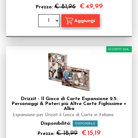
€
49,99
€ 81,96
Prezzo:
SCONTO 20%
Drizzit - Il Gioco di Carte Espansione 2.5:
Personaggi & Poteri più Altre Carte Fighissime +
Albo
Espansione per Drizzit il Gioco di Carte in italiano
Disponibilità:
DISPONIBILE
€
15,19
€ 18,99
Prezzo: