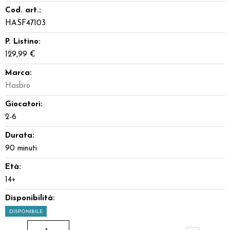
Cod. art.:
HASF47103
P. Listino:
129,99 €
Marca:
Hasbro
Giocatori:
2-6
Durata:
90 minuti
Età:
14+
Disponibilità:
DISPONIBILE