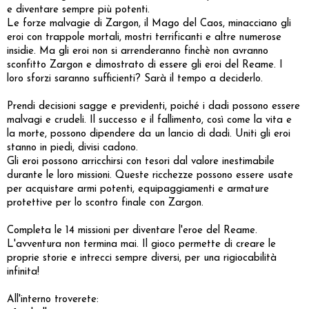
e diventare sempre più potenti.
Le forze malvagie di Zargon, il Mago del Caos, minacciano gli
eroi con trappole mortali, mostri terrificanti e altre numerose
insidie. Ma gli eroi non si arrenderanno finchè non avranno
sconfitto Zargon e dimostrato di essere gli eroi del Reame. I
loro sforzi saranno sufficienti? Sarà il tempo a deciderlo.
Prendi decisioni sagge e previdenti, poiché i dadi possono essere
malvagi e crudeli. Il successo e il fallimento, così come la vita e
la morte, possono dipendere da un lancio di dadi. Uniti gli eroi
stanno in piedi, divisi cadono.
Gli eroi possono arricchirsi con tesori dal valore inestimabile
durante le loro missioni. Queste ricchezze possono essere usate
per acquistare armi potenti, equipaggiamenti e armature
protettive per lo scontro finale con Zargon.
Completa le 14 missioni per diventare l'eroe del Reame.
L'avventura non termina mai. Il gioco permette di creare le
proprie storie e intrecci sempre diversi, per una rigiocabilità
infinita!
All'interno troverete: