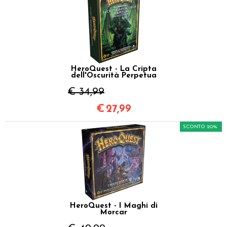
HeroQuest - La Cripta
dell'Oscurità Perpetua
€ 34,99
€
27,99
SCONTO 20%
HeroQuest - I Maghi di
Morcar