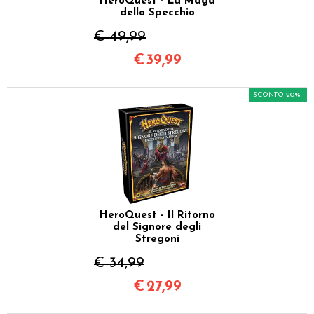
HeroQuest - La Maga
dello Specchio
€ 49,99
€
39,99
SCONTO 20%
HeroQuest - Il Ritorno
del Signore degli
Stregoni
€ 34,99
€
27,99