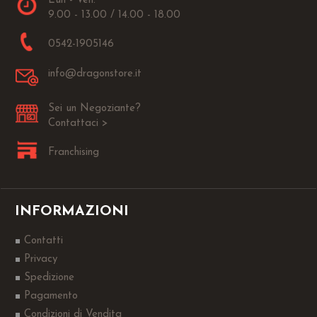
Lun - Ven:
9.00 - 13.00 / 14.00 - 18.00
0542-1905146
info@dragonstore.it
Sei un Negoziante?
Contattaci >
Franchising
INFORMAZIONI
Contatti
Privacy
Spedizione
Pagamento
Condizioni di Vendita