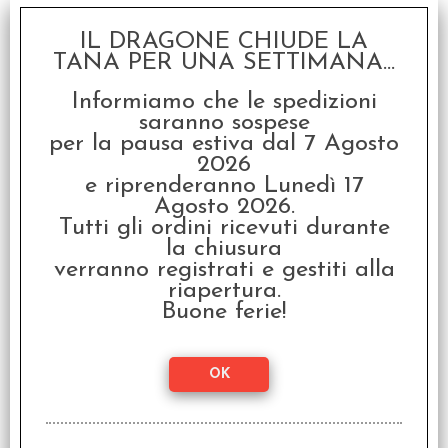
€
27,99
IL DRAGONE CHIUDE LA
TANA PER UNA SETTIMANA...
SCONTO 20%
Informiamo che le spedizioni
saranno sospese
per la pausa estiva dal 7 Agosto
2026
e riprenderanno Lunedì 17
Agosto 2026.
HeroQuest - L'Orda
Tutti gli ordini ricevuti durante
degli Ogre
la chiusura
€ 49,99
verranno registrati e gestiti alla
riapertura.
€
39,99
Buone ferie!
SCONTO 20%