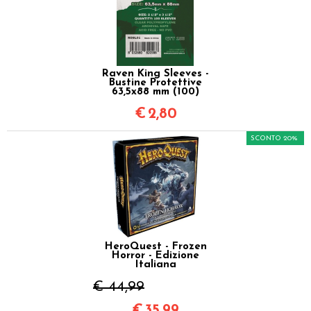
Raven King Sleeves -
Bustine Protettive
63,5x88 mm (100)
€
2,80
SCONTO 20%
HeroQuest - Frozen
Horror - Edizione
Italiana
€ 44,99
€
35,99