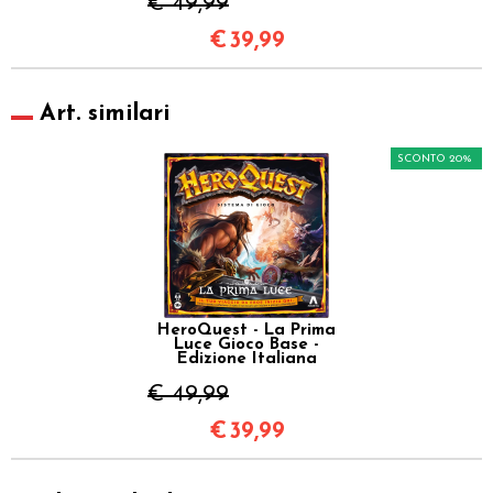
€ 49,99
€
39,99
Art. similari
SCONTO 20%
HeroQuest - La Prima
Luce Gioco Base -
Edizione Italiana
€ 49,99
€
39,99