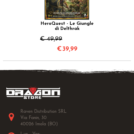
HeroQuest - Le Giungle
di Delthrak
€ 49,99
€
39,99
Raven Distribution SRL
Via Fanin, 30
40026 Imola (BO)