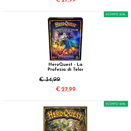
€
27,99
SCONTO 20%
HeroQuest - La
Profezia di Telor
€ 34,99
€
27,99
SCONTO 20%