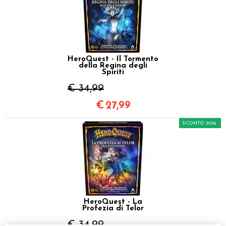
HeroQuest - Il Tormento
della Regina degli
Spiriti
€ 34,99
€
27,99
SCONTO 20%
HeroQuest - La
Profezia di Telor
€ 34,99