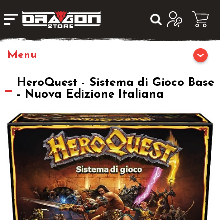
Giochi da Tavolo
HeroQuest - Sistema di Gioco Base
- Nuova Edizione Italiana
Giochi di Ruolo
Librigame
Fumetti & Romanzi
Giochi di Carte Collezionabili
Miniature