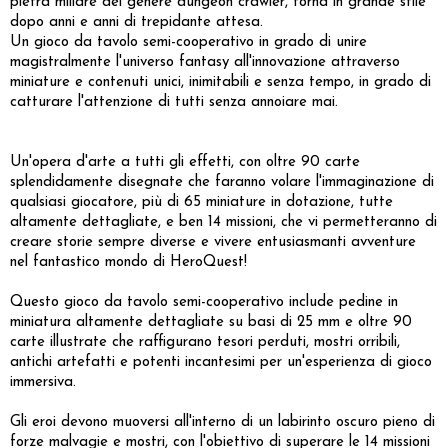
pietra miliare del genere dungeon crawler, torna in grande stile
dopo anni e anni di trepidante attesa.
Un gioco da tavolo semi-cooperativo in grado di unire
magistralmente l'universo fantasy all'innovazione attraverso
miniature e contenuti unici, inimitabili e senza tempo, in grado di
catturare l'attenzione di tutti senza annoiare mai.
Un'opera d'arte a tutti gli effetti, con oltre 90 carte
splendidamente disegnate che faranno volare l'immaginazione di
qualsiasi giocatore, più di 65 miniature in dotazione, tutte
altamente dettagliate, e ben 14 missioni, che vi permetteranno di
creare storie sempre diverse e vivere entusiasmanti avventure
nel fantastico mondo di HeroQuest!
Questo gioco da tavolo semi-cooperativo include pedine in
miniatura altamente dettagliate su basi di 25 mm e oltre 90
carte illustrate che raffigurano tesori perduti, mostri orribili,
antichi artefatti e potenti incantesimi per un'esperienza di gioco
immersiva.
Gli eroi devono muoversi all'interno di un labirinto oscuro pieno di
forze malvagie e mostri, con l'obiettivo di superare le 14 missioni