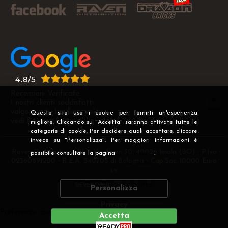
Recensioni Verificate
I nostri clienti soddisfatti
valgono più di mille parole
Questo sito usa i cookie per fornirti un'esperienza
vedi le recensioni >
migliore. Cliccando su "Accetta" saranno attivate tutte le
categorie di cookie. Per decidere quali accettare, cliccare
invece su "Personalizza". Per maggiori informazioni è
Raven Distribution SRL - Via Fanin 30, 40026 Imola (BO) - P.Iva
possibile consultare la pagina
Privacy
.
02360891200 - R.E.A. 540705 di Bologna - Cap.Soc. 10000 Euro
i.v
DEVELOPER
CREATIVE WEB
Personalizza
Privacy
Preferenze cookie
Accetta