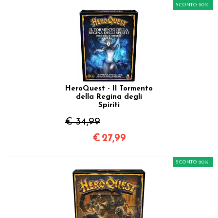
SCONTO 20%
HeroQuest - Il Tormento
della Regina degli
Spiriti
€ 34,99
€
27,99
SCONTO 20%