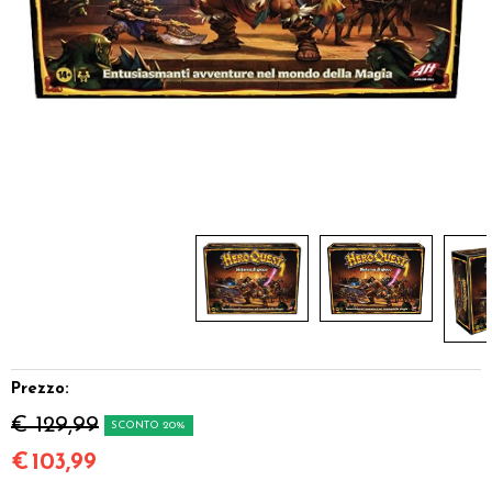
Dadi
Accessori
Giocattoli e Gadget
Offerte del Dragone
Prezzo:
€ 129,99
SCONTO 20%
€
103,99