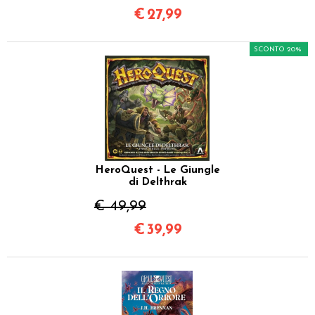
€
27,99
SCONTO 20%
HeroQuest - Le Giungle
di Delthrak
€ 49,99
€
39,99