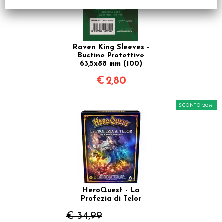
Raven King Sleeves -
Bustine Protettive
63,5x88 mm (100)
€
2,80
SCONTO 20%
HeroQuest - La
Profezia di Telor
€ 34,99