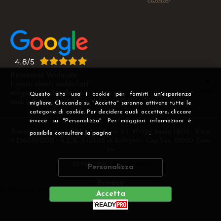
Recensioni Verificate
I nostri clienti soddisfatti
valgono più di mille parole
Questo sito usa i cookie per fornirti un'esperienza
vedi le recensioni >
migliore. Cliccando su "Accetta" saranno attivate tutte le
categorie di cookie. Per decidere quali accettare, cliccare
invece su "Personalizza". Per maggiori informazioni è
Raven Distribution SRL - Via Fanin 30, 40026 Imola (BO) - P.Iva
possibile consultare la pagina
Privacy
.
02360891200 - R.E.A. 540705 di Bologna - Cap.Soc. 10000 Euro
i.v
DEVELOPER
CREATIVE WEB
Personalizza
Privacy
Preferenze cookie
Accetta