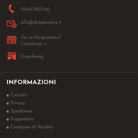
0542-1905146
info@dragonstore.it
Sei un Negoziante?
Contattaci >
Franchising
INFORMAZIONI
Contatti
Privacy
Spedizione
Pagamento
Condizioni di Vendita