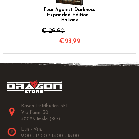
Four Against Darkness
Expanded Edition -
Italiano
€ 29,90
€
23,92
Raven Distribution SRL
Via Fanin, 30
40026 Imola (BO)
Lun - Ven:
9.00 - 13.00 / 14.00 - 18.00