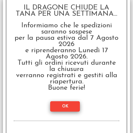
IL DRAGONE CHIUDE LA
articoli
TANA PER UNA SETTIMANA...
SCONTO 20%
Informiamo che le spedizioni
saranno sospese
per la pausa estiva dal 7 Agosto
2026
e riprenderanno Lunedì 17
Agosto 2026.
Tutti gli ordini ricevuti durante
la chiusura
HeroQuest - La Cripta
verranno registrati e gestiti alla
dell'Oscurità Perpetua
riapertura.
€ 34,99
Buone ferie!
€
27,99