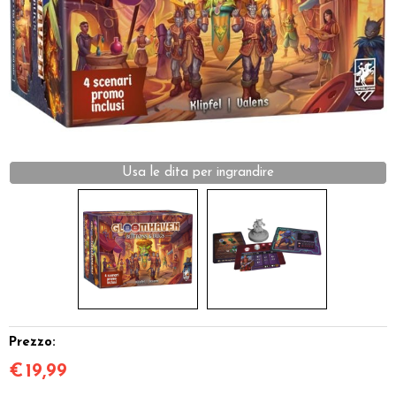
Dadi
Accessori
Giocattoli e Gadget
Offerte del Dragone
Prezzo:
€
19,99