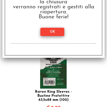
la chiusura
verranno registrati e gestiti alla
riapertura.
Buone ferie!
Il Signore degli Anelli -
Duel for Middle-Earth
Espansione Alleati
€
7,99
Raven King Sleeves -
Bustine Protettive
63,5x88 mm (100)