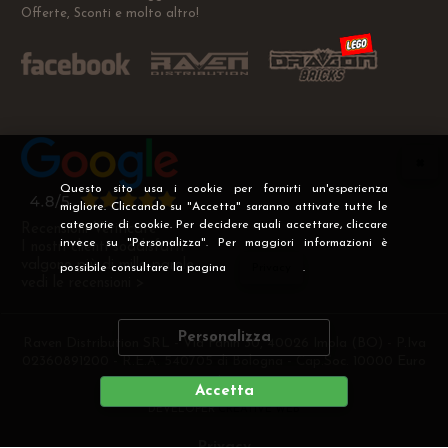
Offerte, Sconti e molto altro!
Questo sito usa i cookie per fornirti un'esperienza
migliore. Cliccando su "Accetta" saranno attivate tutte le
categorie di cookie. Per decidere quali accettare, cliccare
Recensioni Verificate
invece su "Personalizza". Per maggiori informazioni è
I nostri clienti soddisfatti
valgono più di mille parole
possibile consultare la pagina
Privacy
.
vedi le recensioni >
Personalizza
Raven Distribution SRL - Via Fanin 30, 40026 Imola (BO) - P.Iva
02360891200 - R.E.A. 540705 di Bologna - Cap.Soc. 10000 Euro
i.v
Accetta
DEVELOPER
CREATIVE WEB
Privacy