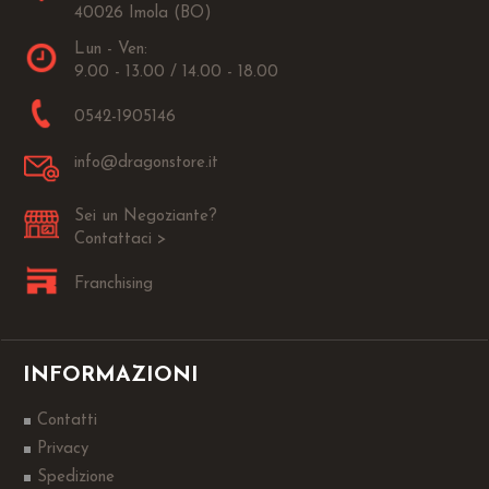
40026 Imola (BO)
Lun - Ven:
9.00 - 13.00 / 14.00 - 18.00
0542-1905146
info@dragonstore.it
Sei un Negoziante?
Contattaci >
Franchising
INFORMAZIONI
Contatti
Privacy
Spedizione