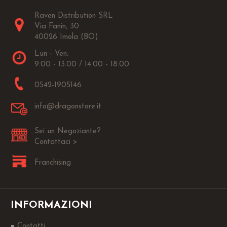
Raven Distribution SRL
Via Fanin, 30
40026 Imola (BO)
Lun - Ven:
9.00 - 13.00 / 14.00 - 18.00
0542-1905146
info@dragonstore.it
Sei un Negoziante?
Contattaci >
Franchising
INFORMAZIONI
Contatti