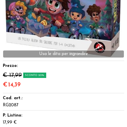
Dadi
Accessori
Giocattoli e Gadget
Offerte del Dragone
Usa le dita per ingrandire
Prezzo:
€ 17,99
SCONTO 20%
€
14,39
Cod. art.:
RG2087
P. Listino:
17,99 €