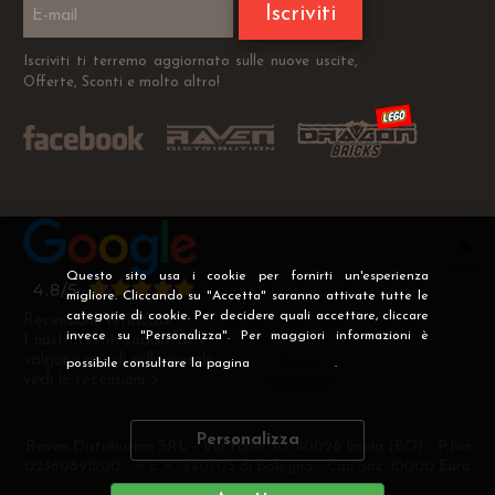
Iscriviti
Iscriviti ti terremo aggiornato sulle nuove uscite,
Offerte, Sconti e molto altro!
Questo sito usa i cookie per fornirti un'esperienza
migliore. Cliccando su "Accetta" saranno attivate tutte le
categorie di cookie. Per decidere quali accettare, cliccare
Recensioni Verificate
invece su "Personalizza". Per maggiori informazioni è
I nostri clienti soddisfatti
valgono più di mille parole
possibile consultare la pagina
Privacy
.
vedi le recensioni >
Personalizza
Raven Distribution SRL - Via Fanin 30, 40026 Imola (BO) - P.Iva
02360891200 - R.E.A. 540705 di Bologna - Cap.Soc. 10000 Euro
i.v