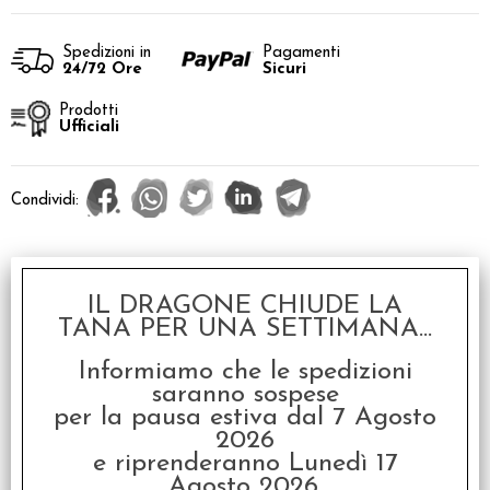
Spedizioni in
Pagamenti
24/72 Ore
Sicuri
Prodotti
Ufficiali
Condividi:
4.8
| Recensioni Google >
IL DRAGONE CHIUDE LA
TANA PER UNA SETTIMANA...
Servizi
Informiamo che le spedizioni
saranno sospese
per la pausa estiva dal 7 Agosto
Stampa
2026
e riprenderanno Lunedì 17
Descrizione
Agosto 2026.