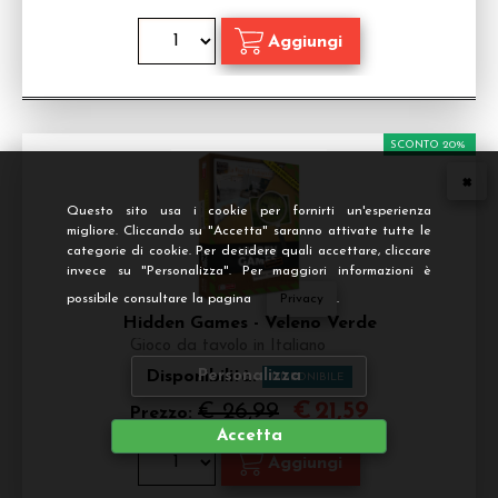
SCONTO 20%
Questo sito usa i cookie per fornirti un'esperienza
migliore. Cliccando su "Accetta" saranno attivate tutte le
categorie di cookie. Per decidere quali accettare, cliccare
invece su "Personalizza". Per maggiori informazioni è
possibile consultare la pagina
Privacy
.
Hidden Games - Veleno Verde
Gioco da tavolo in Italiano
Disponibilità:
Personalizza
DISPONIBILE
€
21,59
€ 26,99
Prezzo:
Accetta