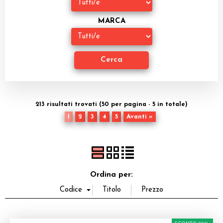
Dadi
MARCA
Accessori
Giocattoli e Gadget
Offerte del Dragone
213 risultati trovati (50 per pagina - 5 in totale)
1
2
3
4
5
Avanti »
Ordina per: