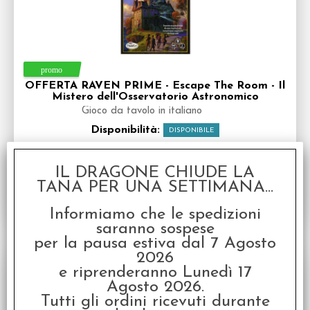
OFFERTA RAVEN PRIME - Escape The Room - Il
Mistero dell'Osservatorio Astronomico
Gioco da tavolo in italiano
Disponibilità:
DISPONIBILE
€
16,99
€ 29,99
Prezzo:
IL DRAGONE CHIUDE LA
TANA PER UNA SETTIMANA...
Informiamo che le spedizioni
saranno sospese
per la pausa estiva dal 7 Agosto
SCONTO 20%
2026
e riprenderanno Lunedì 17
Agosto 2026.
Tutti gli ordini ricevuti durante