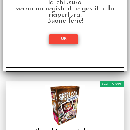
la chiusura
verranno registrati e gestiti alla
riapertura.
Buone ferie!
The Thing - Italiano
Gioco da tavolo in Italiano
Disponibilità:
NON DISPONIBILE
€
43,99
€ 54,99
Prezzo:
SCONTO 20%