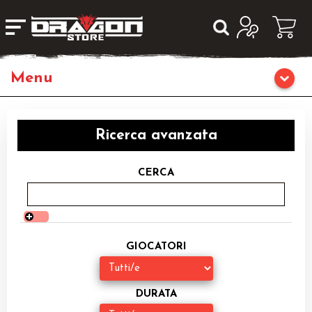
Home
Ricerca avanzata
Giochi di Ruolo
CERCA
Librigame
Editoria
GIOCATORI
Giochi di Carte Collezionabili
Miniature
DURATA