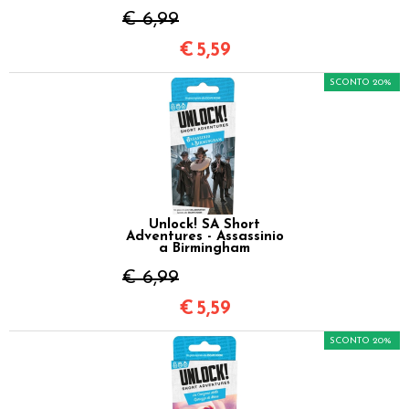
€ 6,99
€
5,59
SCONTO 20%
Unlock! SA Short
Adventures - Assassinio
a Birmingham
€ 6,99
€
5,59
SCONTO 20%