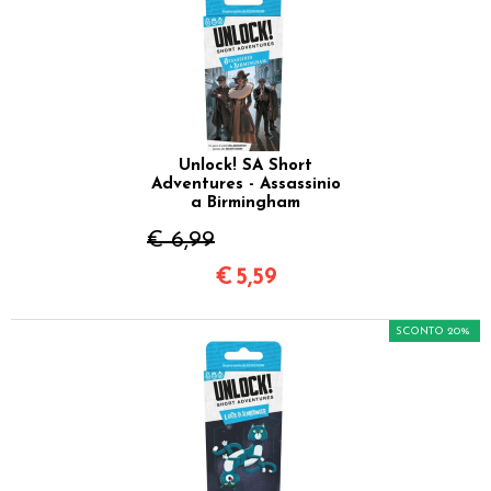
Unlock! SA Short
Adventures - Assassinio
a Birmingham
€ 6,99
€
5,59
SCONTO 20%