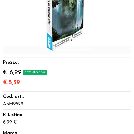
Dadi
Accessori
Giocattoli e Gadget
Offerte del Dragone
Prezzo:
€ 6,99
SCONTO 20%
€
5,59
Cod. art.:
ASM9529
P. Listino:
6,99 €
Marca: