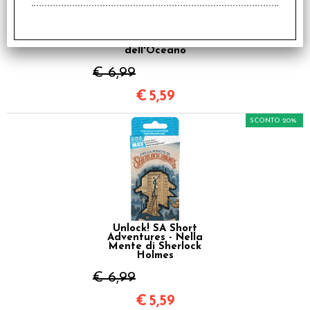
Unlock! SA Short
Adventures - Il Cuore
dell'Oceano
€ 6,99
€
5,59
SCONTO 20%
Unlock! SA Short
Adventures - Nella
Mente di Sherlock
Holmes
€ 6,99
€
5,59