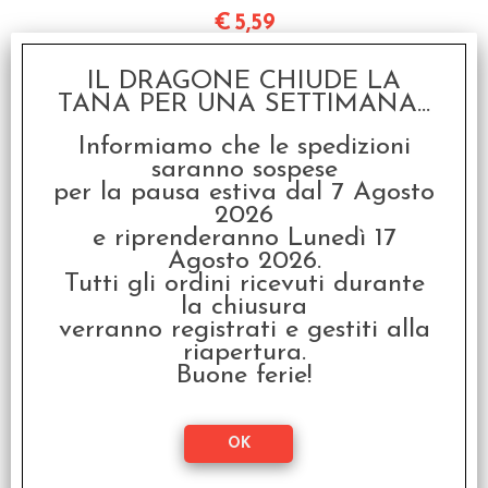
€
5,59
SCONTO 20%
IL DRAGONE CHIUDE LA
TANA PER UNA SETTIMANA...
Informiamo che le spedizioni
saranno sospese
per la pausa estiva dal 7 Agosto
2026
Unlock! SA Short
e riprenderanno Lunedì 17
Adventures - La Via
Agosto 2026.
della Katana
Tutti gli ordini ricevuti durante
€ 6,99
la chiusura
verranno registrati e gestiti alla
€
5,59
riapertura.
Buone ferie!
SCONTO 20%