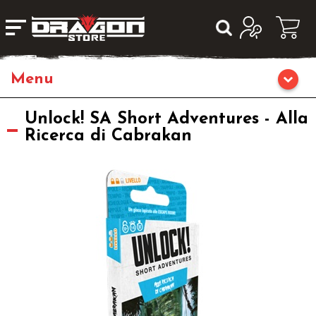
Home
Unlock! SA Short Adventures - Alla
Ricerca di Cabrakan
Giochi di Ruolo
Librigame
Fumetti & Romanzi
Giochi di Carte Collezionabili
Miniature