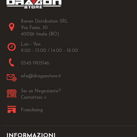
Raven Distribution SRL
Via Fanin, 30
40026 Imola (BO)
Lun - Ven:
9.00 - 13.00 / 14.00 - 18.00
0542-1905146
info@dragonstore.it
Sei un Negoziante?
Contattaci >
Franchising
INFORMAZIONI