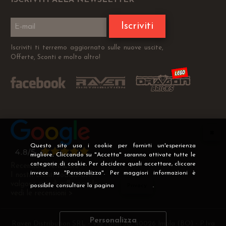
ISCRIVITI ALLA NEWSLETTER
Iscriviti
Iscriviti ti terremo aggiornato sulle nuove uscite,
Offerte, Sconti e molto altro!
Questo sito usa i cookie per fornirti un'esperienza
migliore. Cliccando su "Accetta" saranno attivate tutte le
categorie di cookie. Per decidere quali accettare, cliccare
Recensioni Verificate
invece su "Personalizza". Per maggiori informazioni è
I nostri clienti soddisfatti
valgono più di mille parole
possibile consultare la pagina
Privacy
.
vedi le recensioni >
Personalizza
Raven Distribution SRL - Via Fanin 30, 40026 Imola (BO) - P.Iva