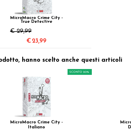
MicroMacro Crime City -
True Detective
€ 29,99
€
23,99
odotto, hanno scelto anche questi articoli
SCONTO 20%
MicroMacro Crime City -
Micr
Italiano
D