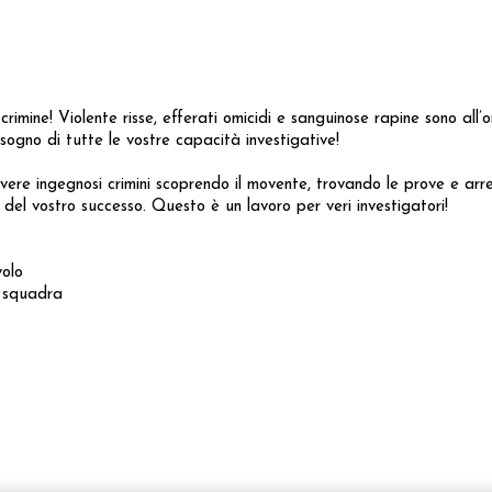
mine! Violente risse, efferati omicidi e sanguinose rapine sono all’or
sogno di tutte le vostre capacità investigative!
vere ingegnosi crimini scoprendo il movente, trovando le prove e arr
 del vostro successo. Questo è un lavoro per veri investigatori!
volo
i squadra