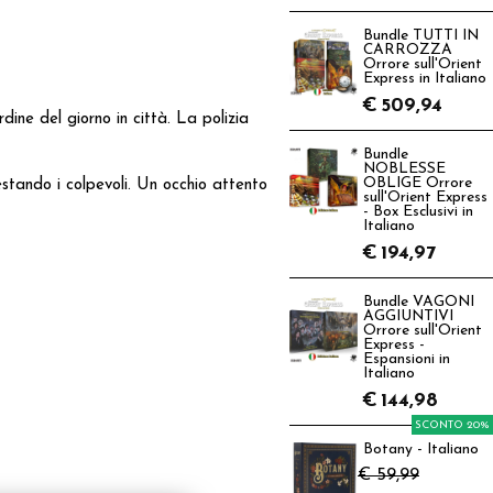
Bundle TUTTI IN
CARROZZA
Orrore sull'Orient
Express in Italiano
€
509,94
dine del giorno in città. La polizia
Bundle
NOBLESSE
OBLIGE Orrore
estando i colpevoli. Un occhio attento
sull'Orient Express
- Box Esclusivi in
Italiano
€
194,97
Bundle VAGONI
AGGIUNTIVI
Orrore sull'Orient
Express -
Espansioni in
Italiano
€
144,98
SCONTO 20%
Botany - Italiano
€ 59,99