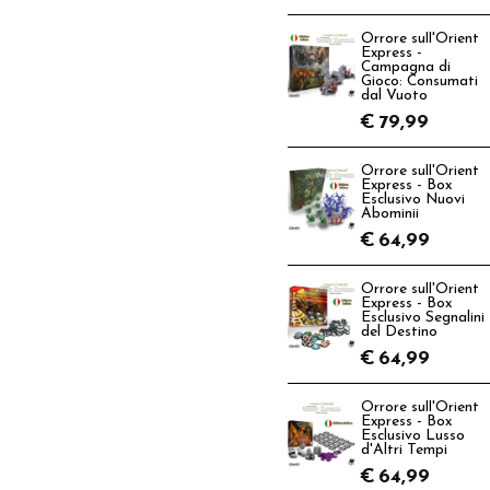
Orrore sull'Orient
Express -
Campagna di
Gioco: Consumati
dal Vuoto
€
79,99
Orrore sull'Orient
Express - Box
Esclusivo Nuovi
Abominii
€
64,99
Orrore sull'Orient
Express - Box
Esclusivo Segnalini
del Destino
€
64,99
Orrore sull'Orient
Express - Box
Esclusivo Lusso
d'Altri Tempi
€
64,99