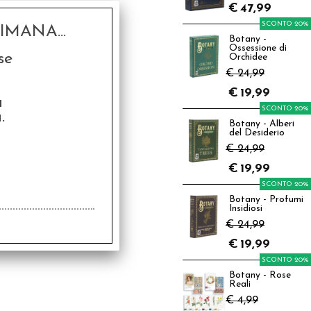
€
47,99
SCONTO 20%
MANA...
Botany -
Ossessione di
se
Orchidee
€ 24,99
€
19,99
a
SCONTO 20%
.
Botany - Alberi
del Desiderio
€ 24,99
€
19,99
SCONTO 20%
Botany - Profumi
Insidiosi
€ 24,99
€
19,99
SCONTO 20%
Botany - Rose
Reali
€ 4,99