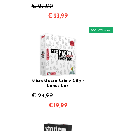
€ 29,99
€
23,99
SCONTO 20%
MicroMacro Crime City -
Bonus Box
€ 24,99
€
19,99