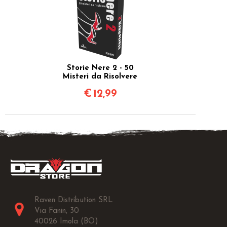
Storie Nere 2 - 50
Misteri da Risolvere
€
12,99
Raven Distribution SRL
Via Fanin, 30
40026 Imola (BO)