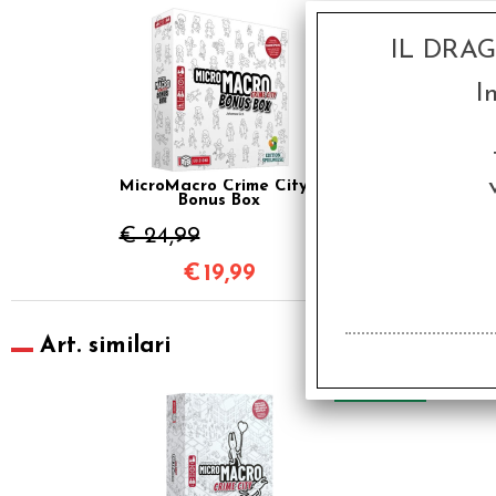
SCONTO 20%
IL DRA
I
MicroMacro Crime City -
Bonus Box
€ 24,99
€
19,99
Art. similari
SCONTO 20%