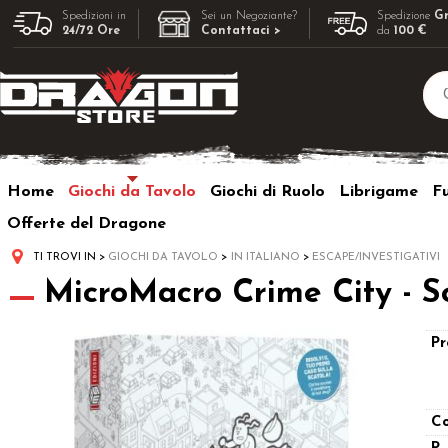
Spedizioni in
Sei un Negoziante?
Spedizione
Gr
24/72 Ore
Contattaci >
da
100 €
Home
Giochi da Tavolo
Giochi di Ruolo
Librigame
F
Offerte del Dragone
TI TROVI IN
GIOCHI DA TAVOLO
IN ITALIANO
ESCAPE/INVESTIGATIVI
MicroMacro Crime City - So
Pr
Co