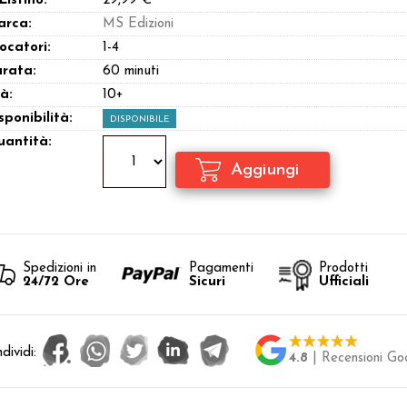
 Listino:
29,99 €
arca:
MS Edizioni
ocatori:
1-4
rata:
60 minuti
à:
10+
sponibilità:
DISPONIBILE
antità:
Spedizioni in
Pagamenti
Prodotti
24/72 Ore
Sicuri
Ufficiali
dividi:
4.8
| Recensioni Go