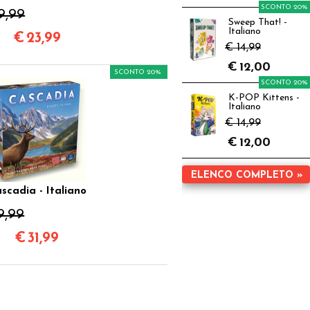
SCONTO 20%
9,99
Sweep That! -
Italiano
€
23,99
€ 14,99
€
12,00
SCONTO 20%
SCONTO 20%
K-POP Kittens -
Italiano
€ 14,99
€
12,00
ELENCO COMPLETO »
scadia - Italiano
9,99
€
31,99