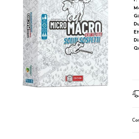
P.
M
Gi
Du
Et
Di
Qu
Con