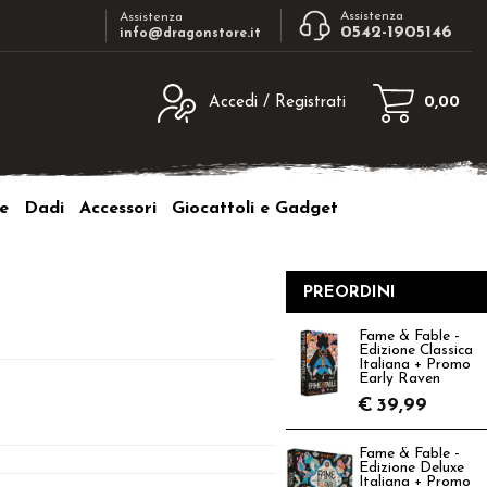
Assistenza
Assistenza
0542-1905146
info@dragonstore.it
Accedi / Registrati
0,00
egistrato
Sono un nuovo cliente
ne inserisci il nome
Se non sei ancora registrato sul nostro
e
Dadi
Accessori
Giocattoli e Gadget
d e poi clicca sul
sito clicca sul pulsante "Registrati"
"Accedi"
tente:
PREORDINI
ord:
Fame & Fable -
Edizione Classica
Italiana + Promo
Early Raven
€
39,99
a password?
Fame & Fable -
Edizione Deluxe
Italiana + Promo