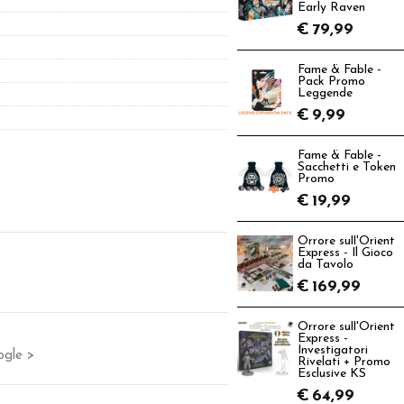
Early Raven
€
79,99
Fame & Fable -
Pack Promo
Leggende
€
9,99
Fame & Fable -
Sacchetti e Token
Promo
€
19,99
Orrore sull'Orient
Express - Il Gioco
da Tavolo
€
169,99
Orrore sull'Orient
Express -
Investigatori
ogle >
Rivelati + Promo
Esclusive KS
€
64,99