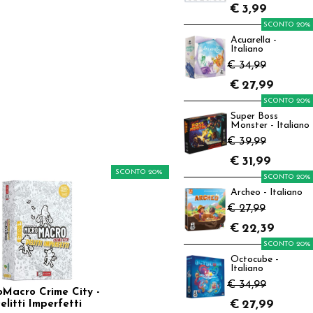
€
3,99
SCONTO 20%
Acuarella -
Italiano
€ 34,99
€
27,99
SCONTO 20%
Super Boss
Monster - Italiano
€ 39,99
€
31,99
SCONTO 20%
SCONTO 20%
Archeo - Italiano
€ 27,99
€
22,39
SCONTO 20%
Octocube -
Italiano
€ 34,99
oMacro Crime City -
€
27,99
elitti Imperfetti