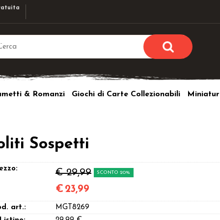
atuita
Sono già r
Per completare l'ordi
umetti & Romanzi
Giochi di Carte Collezionabili
Miniatur
utente e la passwor
pulsante 
Nome u
liti Sospetti
Passw
ezzo:
€ 29,99
SCONTO 20%
€
23,99
Hai perso l
d. art.:
MGT8269