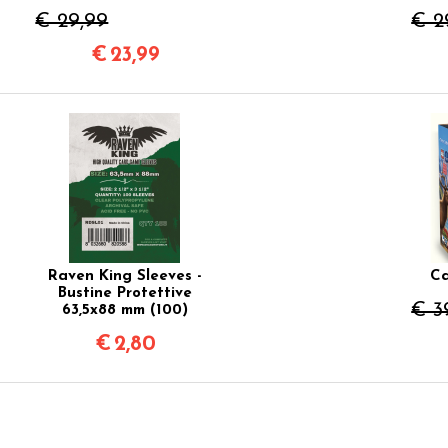
€ 29,99
€ 2
€
23,99
Raven King Sleeves -
Ca
Bustine Protettive
€ 3
63,5x88 mm (100)
€
2,80