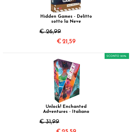
Hidden Games - Delitto
sotto la Neve
€ 26,99
€
21,59
SCONTO 20%
Unlock! Enchanted
Adventures - Italiano
€ 31,99
€
25,59