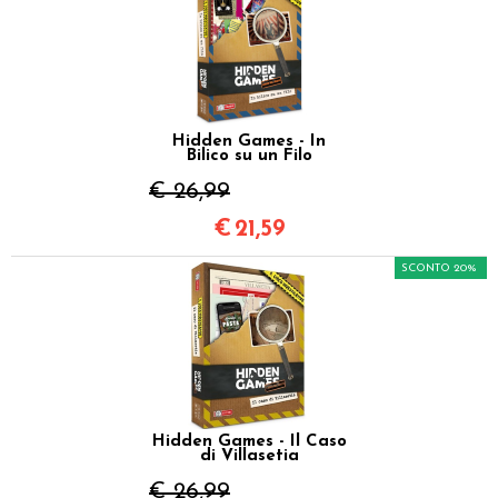
Hidden Games - In
Bilico su un Filo
€ 26,99
€
21,59
SCONTO 20%
Hidden Games - Il Caso
di Villasetia
€ 26,99