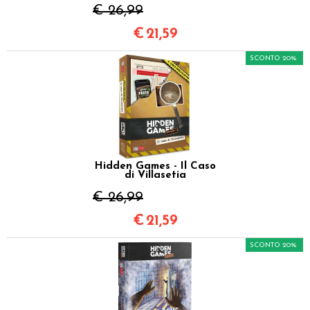
€ 26,99
€
21,59
SCONTO 20%
Hidden Games - Il Caso
di Villasetia
€ 26,99
€
21,59
SCONTO 20%