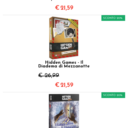
€
21,59
SCONTO 20%
Hidden Games - Il
Diadema di Mezzanotte
€ 26,99
€
21,59
SCONTO 20%