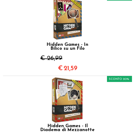
Hidden Games - In
Bilico su un Filo
€ 26,99
€
21,59
SCONTO 20%
Hidden Games - Il
Diadema di Mezzanotte