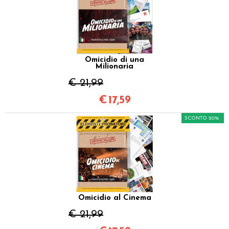
Omicidio di una
Milionaria
€ 21,99
€
17,59
SCONTO 20%
Omicidio al Cinema
€ 21,99