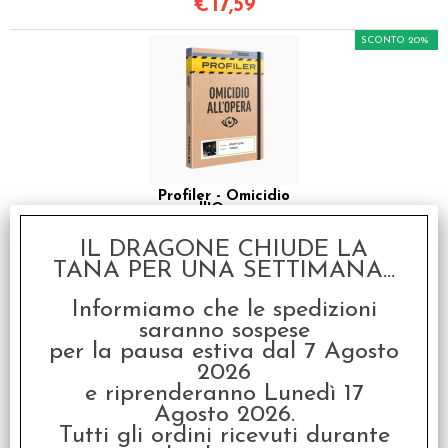
€
17,59
SCONTO 20%
Profiler - Omicidio
all'Opera
€ 29,99
IL DRAGONE CHIUDE LA
TANA PER UNA SETTIMANA...
€
23,99
Informiamo che le spedizioni
SCONTO 20%
saranno sospese
per la pausa estiva dal 7 Agosto
2026
e riprenderanno Lunedì 17
Agosto 2026.
Tutti gli ordini ricevuti durante