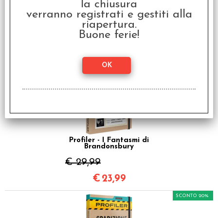
la chiusura
Profiler - Tragedia a
verranno registrati e gestiti alla
Mykonos
riapertura.
€ 29,99
Buone ferie!
€
23,99
SCONTO 20%
Profiler - I Fantasmi di
Brandonsbury
€ 29,99
€
23,99
SCONTO 20%