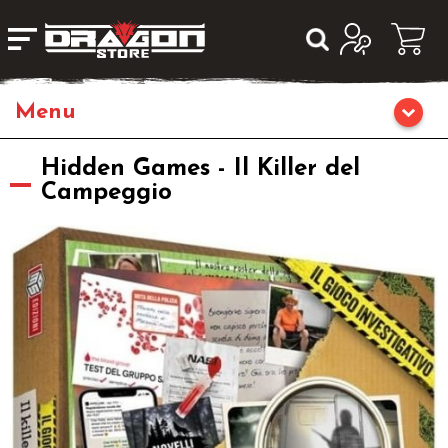
Giochi da Tavolo
Hidden Games - Il Killer del
Campeggio
Giochi di Ruolo
Librigame
Editoria
Giochi di Carte Collezionabili
Miniature