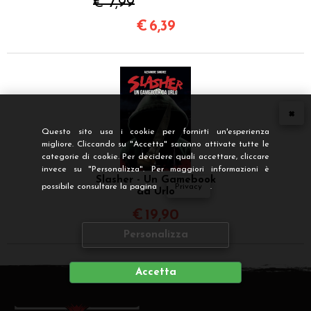
€ 7,99
€
6,39
Questo sito usa i cookie per fornirti un'esperienza
migliore. Cliccando su "Accetta" saranno attivate tutte le
categorie di cookie. Per decidere quali accettare, cliccare
invece su "Personalizza". Per maggiori informazioni è
Slasher - Un Gamebook
possibile consultare la pagina
Privacy
.
da Urlo
€
19,90
Personalizza
Accetta