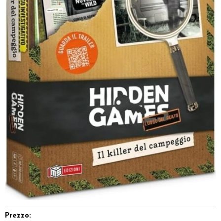
Dadi
Accessori
Giocattoli e Gadget
Offerte del Dragone
Prezzo: