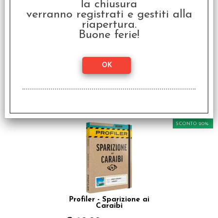
la chiusura
verranno registrati e gestiti alla
riapertura.
Buone ferie!
Profiler - I Fantasmi di
Brandonsbury
€ 29,99
€
23,99
SCONTO 20%
Profiler - Sparizione ai
Caraibi