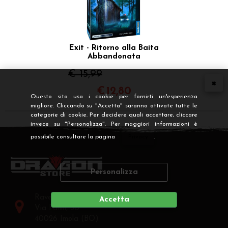
Exit - Ritorno alla Baita
Abbandonata
€ 15,99
€
12,80
Questo sito usa i cookie per fornirti un'esperienza
migliore. Cliccando su "Accetta" saranno attivate tutte le
categorie di cookie. Per decidere quali accettare, cliccare
invece su "Personalizza". Per maggiori informazioni è
possibile consultare la pagina
Privacy
.
Personalizza
Raven Distribution SRL
Accetta
Via Fanin, 30
40026 Imola (BO)