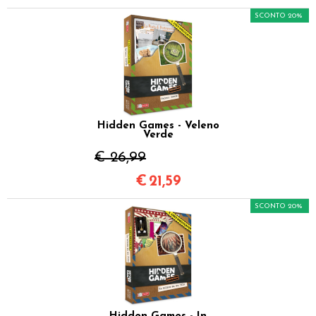
SCONTO 20%
Hidden Games - Veleno
Verde
€ 26,99
€
21,59
SCONTO 20%