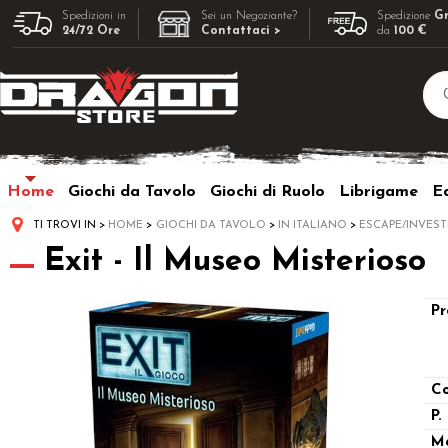
Spedizioni in
Sei un Negoziante?
Spedizione
Gr
24/72 Ore
Contattaci >
da
100 €
Home
Giochi da Tavolo
Giochi di Ruolo
Librigame
Ed
TI TROVI IN
HOME
GIOCHI DA TAVOLO
IN ITALIANO
ESCAPE/INVEST
Exit - Il Museo Misterioso
Pr
Co
P.
M