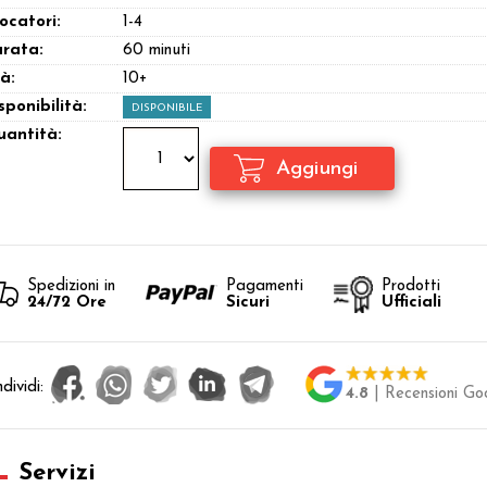
ocatori:
1-4
rata:
60 minuti
à:
10+
sponibilità:
DISPONIBILE
antità:
Spedizioni in
Pagamenti
Prodotti
24/72 Ore
Sicuri
Ufficiali
dividi:
4.8
| Recensioni Go
Servizi