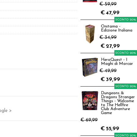
€ 59,99
€
47,99
SCONTO 20%
Onitama -
Edizione Italiana
€ 34,99
€
27,99
SCONTO 20%
HeroQuest - I
Maghi di Morcar
€ 49,99
€
39,99
SCONTO 20%
Dungeons &
Dragons Stranger
Things - Welcome
to The Hellfire
Club Adventure
ogle >
Game
€ 69,99
€
55,99
SCONTO 20%