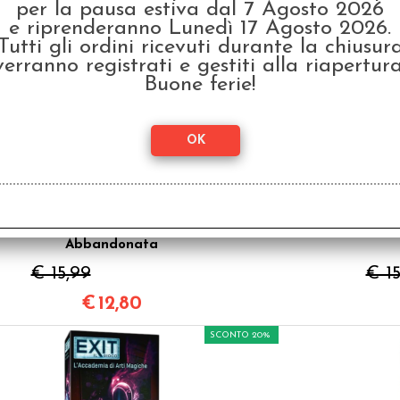
Ghiacci Artici
per la pausa estiva dal 7 Agosto 2026
e riprenderanno Lunedì 17 Agosto 2026.
€ 15,99
Tutti gli ordini ricevuti durante la chiusur
€
12,80
verranno registrati e gestiti alla riapertura
Buone ferie!
SCONTO 20%
Exit - Ritorno alla Baita
Exi
Abbandonata
€ 15,99
€ 15
€
12,80
SCONTO 20%