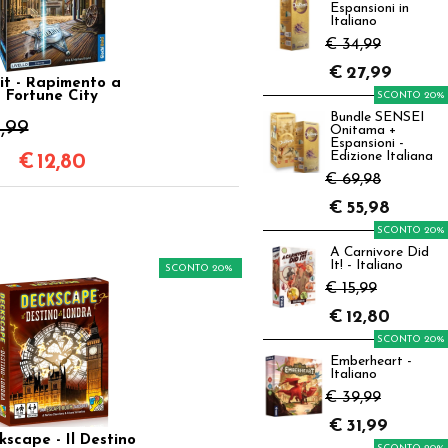
Espansioni in
Italiano
€ 34,99
€
27,99
it - Rapimento a
Fortune City
SCONTO 20%
Bundle SENSEI
,99
Onitama +
Espansioni -
Edizione Italiana
€
12,80
€ 69,98
€
55,98
SCONTO 20%
A Carnivore Did
It! - Italiano
SCONTO 20%
€ 15,99
€
12,80
SCONTO 20%
Emberheart -
Italiano
€ 39,99
€
31,99
kscape - Il Destino