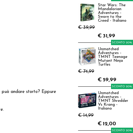
Star Wars: The
Mandalorian
Adventures -
Sworn to the
Creed - Italiano
€ 39,99
€
31,99
SCONTO 20%
Unmatched
Adventures -
TMNT Teenage
Mutant Ninja
Turtles
€ 74,99
€
59,99
SCONTO 20%
osa può andare storto? Eppure
Unmatched
Adventures -
TMNT Shredder
Vs Krang -
Italiano
te.
€ 14,99
€
12,00
SCONTO 20%