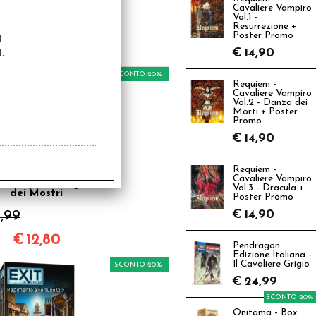
Exit - Furto sul
Cavaliere Vampiro
Mississippi
Vol.1 -
Resurrezione +
a
Poster Promo
€
15,99
.
€
14,90
SCONTO 20%
Requiem -
Cavaliere Vampiro
Vol.2 - Danza dei
Morti + Poster
Promo
€
14,90
Requiem -
Cavaliere Vampiro
t Kids - Gli Enigmi
Vol.3 - Dracula +
dei Mostri
Poster Promo
€
14,90
,99
€
12,80
Pendragon
Edizione Italiana -
Il Cavaliere Grigio
SCONTO 20%
€
24,99
SCONTO 20%
Onitama - Box