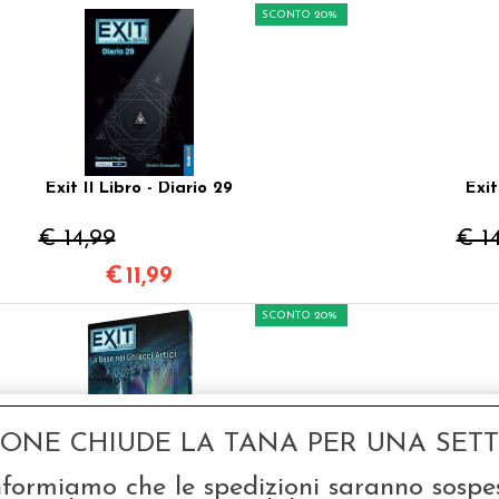
SCONTO 20%
Exit Il Libro - Diario 29
Exit
€ 14,99
€ 1
€
11,99
SCONTO 20%
GONE CHIUDE LA TANA PER UNA SETTI
nformiamo che le spedizioni saranno sospe
Exit - La Base nei