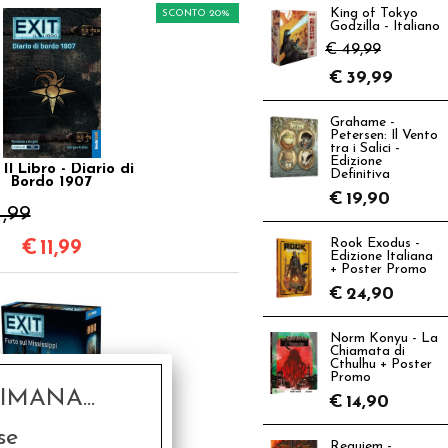
King of Tokyo
SCONTO 20%
Godzilla - Italiano
€ 49,99
€
39,99
Grahame -
Petersen: Il Vento
tra i Salici -
Edizione
 Il Libro - Diario di
Definitiva
Bordo 1907
€
19,90
4,99
Rook Exodus -
€
11,99
Edizione Italiana
+ Poster Promo
€
24,90
Norm Konyu - La
Chiamata di
Cthulhu + Poster
Promo
MANA...
€
14,90
se
Requiem -