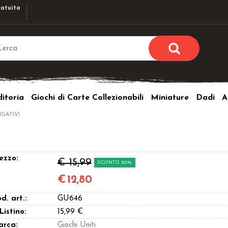
atuita
Sono già r
Per completare l'ordi
itoria
Giochi di Carte Collezionabili
Miniature
Dadi
A
utente e la passwor
pulsante 
IGATIVI
Nome u
Passw
ezzo:
€ 15,99
SCONTO 20%
€
12,80
d. art.:
GU646
Hai perso l
 Listino:
15,99 €
arca:
Giochi Uniti