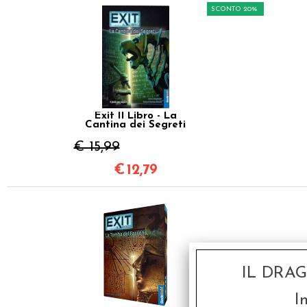
SCONTO 20%
Exit Il Libro - La
Cantina dei Segreti
€ 15,99
€
12,79
IL DRA
I