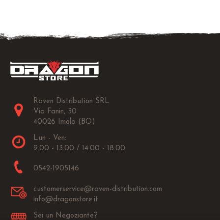
Raven Distribution SRL
Via Fanin, 30
40026 Imola (BO)
Lun - Ven:
9.00 - 13.00 / 14.00 - 18.00
0542-1905146
customerservice@raven-distribution.com
info@dragonstore.it
Sei un Negoziante?