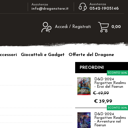
Assistenza
Assistenza
0542-1905146
info@dragonstore.it
Accedi / Registrati
0,00
egistrato
Sono un nuovo cliente
ne inserisci il nome
Se non sei ancora registrato sul nostro
ccessori
Giocattoli e Gadget
Offerte del Dragone
d e poi clicca sul
sito clicca sul pulsante "Registrati"
"Accedi"
PREORDINI
tente:
SCONTO 20%
D&D 2024
Forgotten Realms
ord:
- Eroi del Faerun
€ 49,99
€
39,99
SCONTO 20%
D&D 2024
a password?
Forgotten Realms
- Avventure nel
Faerun