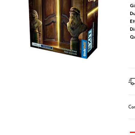
Gi
Du
Et
Di
Qu
Con