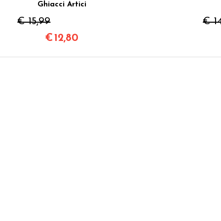
Ghiacci Artici
€ 15,99
€ 1
€
12,80