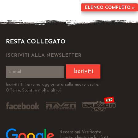
ELENCO COMPLETO »
RESTA COLLEGATO
ISCRIVITI ALLA NEWSLETTER
Iscriviti
Iscriviti ti terremo aggiornato sulle nuove uscite,
Offerte, Sconti e molto altro!
Recensioni Verificate
I nostri clienti soddisfatti