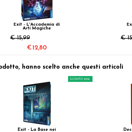
Exit - L'Accademia di
Ex
Arti Magiche
€ 15,99
€ 15
€
12,80
odotto, hanno scelto anche questi articoli
SCONTO 20%
Exit - La Base nei
Dec