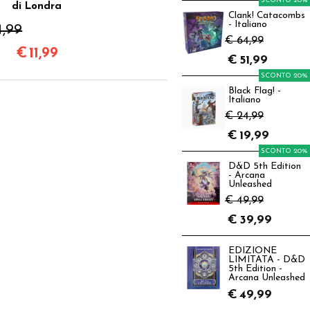
SCONTO 20%
di Londra
Clank! Catacombs
- Italiano
4,99
€ 64,99
€
11,99
€
51,99
SCONTO 20%
Black Flag! -
Italiano
€ 24,99
€
19,99
SCONTO 20%
D&D 5th Edition
- Arcana
Unleashed
€ 49,99
€
39,99
EDIZIONE
LIMITATA - D&D
5th Edition -
Arcana Unleashed
€
49,99