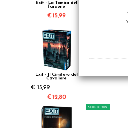
Exit - La Tomba del
Faraone
€
15,99
SCONTO 20%
Exit - Il Cimitero del
Cavaliere
€ 15,99
€
12,80
SCONTO 20%