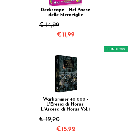
Deckscape - Nel Paese
delle Meraviglie
€ 14,99
€
11,99
SCONTO 20%
Warhammer 40.000 -
L'Eresia di Horus:
L'Ascesa di Horus Vol.1
€ 19,90
€
15,92