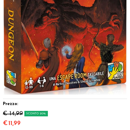
Dadi
Accessori
Giocattoli e Gadget
Offerte del Dragone
Prezzo:
€ 14,99
SCONTO 20%
€
11,99