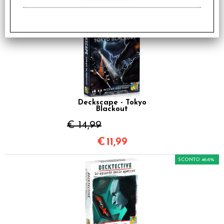
€
11,99
SCONTO 20%
Deckscape - Tokyo
Blackout
€ 14,99
€
11,99
SCONTO 46.6%