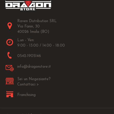
Raven Distribution SRL
Via Fanin, 30
40026 Imola (BO)
Lun - Ven:
9.00 - 13.00 / 14.00 - 18.00
0542-1905146
info@dragonstore.it
Sei un Negoziante?
Contattaci >
Franchising