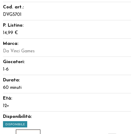
Cod. art.:
DVG5701
P. Listino:
14,99 €
Marca:
Da Vinci Games
Giocatori:
1-6
Durata:
60 minuti
Età:
12+
Disponibilità:
DISPONIBILE