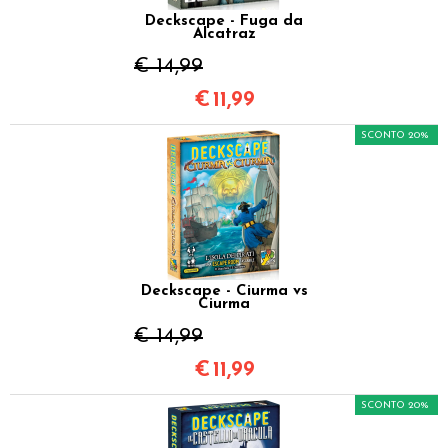
Deckscape - Fuga da
Alcatraz
€ 14,99
€
11,99
SCONTO 20%
Deckscape - Ciurma vs
Ciurma
€ 14,99
€
11,99
SCONTO 20%