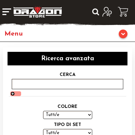
Home
Ricerca avanzata
Giochi da Tavolo
CERCA
Giochi di Ruolo
Librigame
COLORE
Fumetti & Romanzi
TIPO DI SET
Giochi di Carte Collezionabili