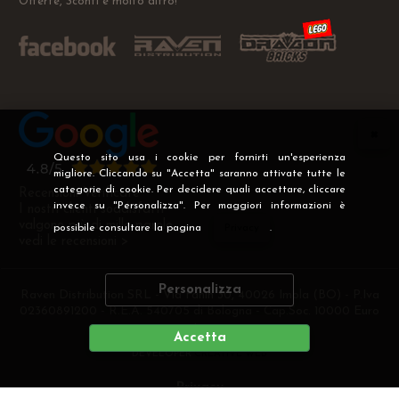
Offerte, Sconti e molto altro!
Questo sito usa i cookie per fornirti un'esperienza
migliore. Cliccando su "Accetta" saranno attivate tutte le
categorie di cookie. Per decidere quali accettare, cliccare
Recensioni Verificate
invece su "Personalizza". Per maggiori informazioni è
I nostri clienti soddisfatti
valgono più di mille parole
possibile consultare la pagina
Privacy
.
vedi le recensioni >
Personalizza
Raven Distribution SRL - Via Fanin 30, 40026 Imola (BO) - P.Iva
02360891200 - R.E.A. 540705 di Bologna - Cap.Soc. 10000 Euro
i.v
Accetta
DEVELOPER
CREATIVE WEB
Privacy