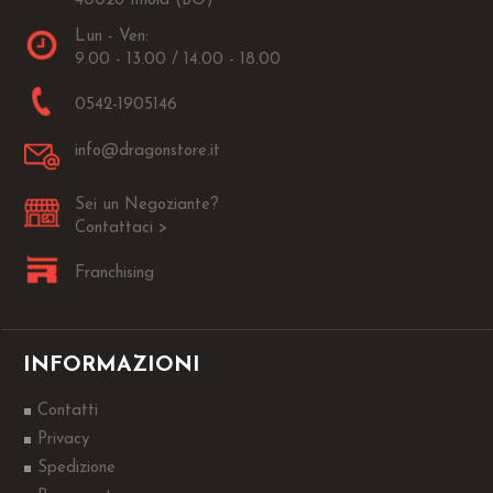
40026 Imola (BO)
Lun - Ven:
9.00 - 13.00 / 14.00 - 18.00
0542-1905146
info@dragonstore.it
Sei un Negoziante?
Contattaci >
Franchising
INFORMAZIONI
Contatti
Privacy
Spedizione