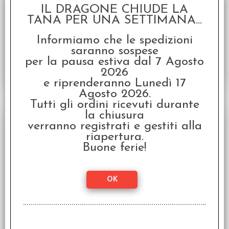
Serie d20 Medi (7 dadi)
IL DRAGONE CHIUDE LA
TANA PER UNA SETTIMANA...
Disponibilità:
PROSSIMAMENTE
€
7,60
€ 9,50
Prezzo:
Informiamo che le spedizioni
saranno sospese
per la pausa estiva dal 7 Agosto
2026
e riprenderanno Lunedì 17
Agosto 2026.
Tutti gli ordini ricevuti durante
SCONTO 20%
la chiusura
verranno registrati e gestiti alla
riapertura.
Buone ferie!
Set Dadi Classici RPG - Nero, Rosso
Serie d20 Medi (7 dadi)
Disponibilità:
PROSSIMAMENTE
€
7,60
€ 9,50
Prezzo: