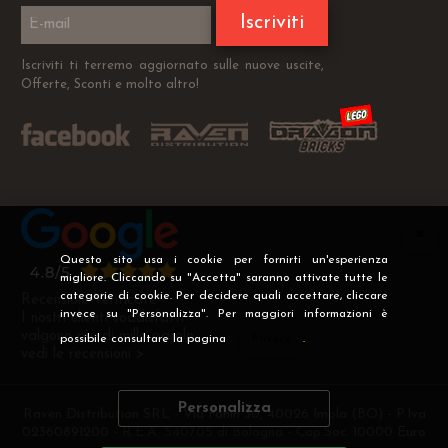
Iscriviti
Iscriviti ti terremo aggiornato sulle nuove uscite,
Offerte, Sconti e molto altro!
Questo sito usa i cookie per fornirti un'esperienza
migliore. Cliccando su "Accetta" saranno attivate tutte le
categorie di cookie. Per decidere quali accettare, cliccare
Recensioni Verificate
invece su "Personalizza". Per maggiori informazioni è
I nostri clienti soddisfatti
valgono più di mille parole
possibile consultare la pagina
Privacy
.
vedi le recensioni >
Personalizza
Raven Distribution SRL - Via Fanin 30, 40026 Imola (BO) - P.Iva
02360891200 - R.E.A. 540705 di Bologna - Cap.Soc. 10000 Euro