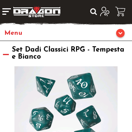
Giochi da Tavolo
Set Dadi Classici RPG - Tempesta
e Bianco
Giochi di Ruolo
Librigame
Fumetti & Romanzi
Giochi di Carte Collezionabili
Miniature