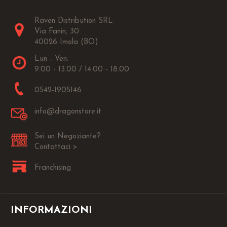
Raven Distribution SRL
Via Fanin, 30
40026 Imola (BO)
Lun - Ven:
9.00 - 13.00 / 14.00 - 18.00
0542-1905146
info@dragonstore.it
Sei un Negoziante?
Contattaci >
Franchising
INFORMAZIONI