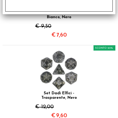
Set Dadi Classici RPG -
Bianco, Nero
€ 9,50
€
7,60
SCONTO 20%
Set Dadi Elfici -
Trasparente, Nero
€ 12,00
€
9,60