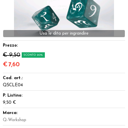
Dadi
Accessori
Usa le dita per ingrandire
Giocattoli e Gadget
Prezzo:
Offerte del Dragone
€ 9,50
SCONTO 20%
€
7,60
Cod. art.:
QSCLE04
P. Listino:
9,50 €
Marca:
Q-Workshop