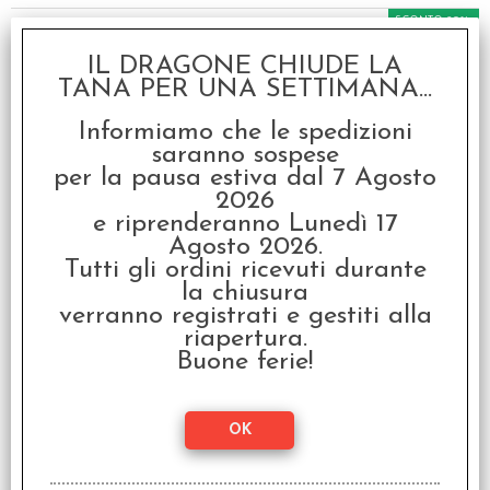
SCONTO 20%
IL DRAGONE CHIUDE LA
TANA PER UNA SETTIMANA...
Informiamo che le spedizioni
saranno sospese
per la pausa estiva dal 7 Agosto
2026
Set Dadi Classici RPG -
e riprenderanno Lunedì 17
Fumo, Bianco
Agosto 2026.
€ 9,50
Tutti gli ordini ricevuti durante
la chiusura
€
7,60
verranno registrati e gestiti alla
riapertura.
SCONTO 20%
Buone ferie!