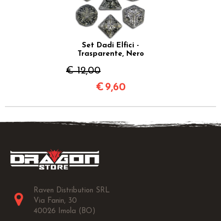
Set Dadi Elfici -
Trasparente, Nero
€ 12,00
€
9,60
Raven Distribution SRL
Via Fanin, 30
40026 Imola (BO)