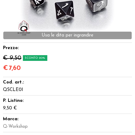
Miniature
Accessori
Usa le dita per ingrandire
Giocattoli e Gadget
Prezzo:
Offerte del Dragone
€ 9,50
SCONTO 20%
€
7,60
Cod. art.:
QSCLE01
P. Listino:
9,50 €
Marca:
Q-Workshop