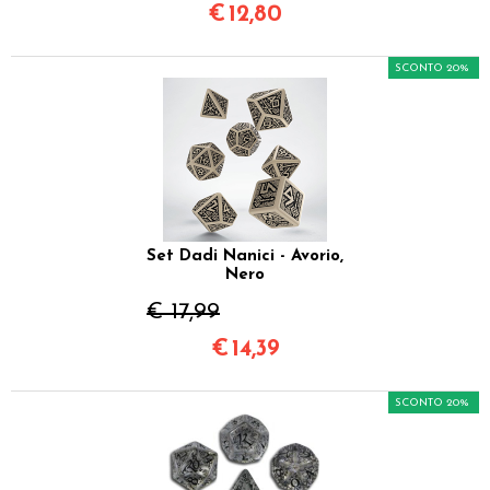
€
12,80
SCONTO 20%
Set Dadi Nanici - Avorio,
Nero
€ 17,99
€
14,39
SCONTO 20%