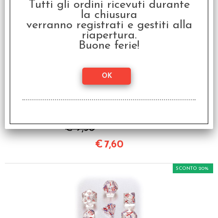
Tutti gli ordini ricevuti durante
la chiusura
SCONTO 20%
verranno registrati e gestiti alla
riapertura.
Buone ferie!
Set Dadi Classici RPG -
Bianco, Nero
€ 9,50
€
7,60
SCONTO 20%