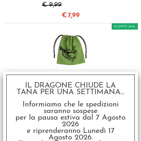
€ 9,99
€
7,99
SCONTO 20%
Sacchetto Medio - Ent
Color
IL DRAGONE CHIUDE LA
€ 9,99
TANA PER UNA SETTIMANA...
€
7,99
Informiamo che le spedizioni
saranno sospese
per la pausa estiva dal 7 Agosto
I clienti che hanno acquistato questo
2026
e riprenderanno Lunedì 17
prodotto, hanno scelto anche questi
Agosto 2026.
articoli