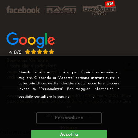
Recensioni Verificate
I nostri clienti soddisfatti
valgono più di mille parole
Questo sito usa i cookie per fornirti un'esperienza
vedi le recensioni >
migliore. Cliccando su "Accetta" saranno attivate tutte le
categorie di cookie. Per decidere quali accettare, cliccare
invece su "Personalizza". Per maggiori informazioni è
Raven Distribution SRL - Via Fanin 30, 40026 Imola (BO) - P.Iva
possibile consultare la pagina
Privacy
.
02360891200 - R.E.A. 540705 di Bologna - Cap.Soc. 10000 Euro
i.v
DEVELOPER
CREATIVE WEB
Personalizza
Privacy
Preferenze cookie
Accetta