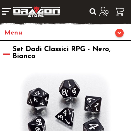
Home
Set Dadi Classici RPG - Nero,
Bianco
Giochi da Tavolo
Giochi di Ruolo
Librigame
Fumetti & Romanzi
Giochi di Carte Collezionabili