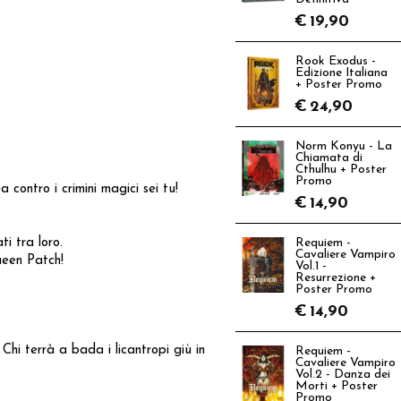
€
19,90
Rook Exodus -
Edizione Italiana
+ Poster Promo
€
24,90
Norm Konyu - La
Chiamata di
Cthulhu + Poster
Promo
 contro i crimini magici sei tu!
€
14,90
i tra loro.
Requiem -
Cavaliere Vampiro
ueen Patch!
Vol.1 -
Resurrezione +
Poster Promo
€
14,90
Chi terrà a bada i licantropi giù in
Requiem -
Cavaliere Vampiro
Vol.2 - Danza dei
Morti + Poster
Promo