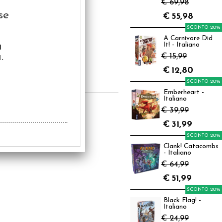
€ 69,98
se
€
55,98
SCONTO 20%
A Carnivore Did
al Crimes Vol.3 - Il
a
It! - Italiano
lemma dell’Asino
.
€ 15,99
0,00
€
12,80
€
8,00
SCONTO 20%
Emberheart -
Italiano
€ 39,99
€
31,99
SCONTO 20%
Clank! Catacombs
- Italiano
€ 64,99
€
51,99
SCONTO 20%
Black Flag! -
Italiano
€ 24,99