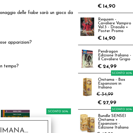
€
14,90
sonaggio delle fiabe sarà un gioco da
Requiem -
Cavaliere Vampiro
Vol.3 - Dracula +
Poster Promo
€
14,90
iose apparizioni?
Pendragon
Edizione Italiana -
Il Cavaliere Grigio
€
24,99
 in tempo?
SCONTO 20%
Onitama - Box
Espansioni in
Italiano
€ 34,99
€
27,99
SCONTO 20%
SCONTO 20%
Bundle SENSEI
Onitama +
Espansioni -
Edizione Italiana
MANA...