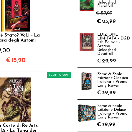
Unleashed:
Deadfall
€ 29,99
€
23,99
EDIZIONE
 è Stato? Vol.1 - La
LIMITATA - D&D
asa degli Automi
5th Edition -
Arcana
9,00
Unleashed:
Deadfall
€
15,20
€
29,99
Fame & Fable -
SCONTO 20%
Edizione Classica
Italiana + Promo
Early Raven
€
39,99
Fame & Fable -
Edizione Deluxe
Italiana + Promo
Early Raven
€
79,99
a Corte di Re Artù
l.2 - La Tana dei