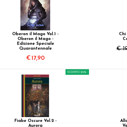
Oberon il Mago Vol.1 -
Chi
Oberon il Mago -
C
Edizione Speciale
€ 1
Quarantennale
€
17,90
SCONTO 20%
Fiabe Oscure Vol.2 -
All
Aurora
Vo