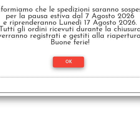
nformiamo che le spedizioni saranno sospe
per la pausa estiva dal 7 Agosto 2026
e riprenderanno Lunedì 17 Agosto 2026.
MagiKal Crimes Vol.2 -
MagiK
Tutti gli ordini ricevuti durante la chiusur
Pumqueen Patch
Di
verranno registrati e gestiti alla riapertura
€ 10,00
€ 1
Buone ferie!
€
8,00