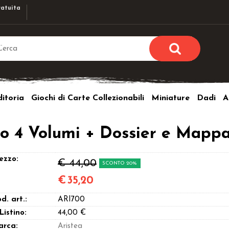
atuita
Sono già r
Per completare l'ordi
itoria
Giochi di Carte Collezionabili
Miniature
Dadi
A
utente e la passwor
pulsante 
Nome u
o 4 Volumi + Dossier e Mapp
Passw
ezzo:
€ 44,00
SCONTO 20%
€
35,20
d. art.:
ARI700
Hai perso l
 Listino:
44,00 €
arca:
Aristea