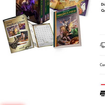
Di
Qu
Con