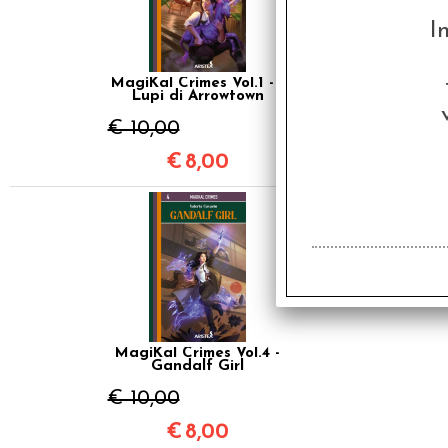
I
MagiKal Crimes Vol.1 - I
Lupi di Arrowtown
€ 10,00
€
8,00
SCONTO 20%
MagiKal Crimes Vol.4 -
Gandalf Girl
€ 10,00
€
8,00