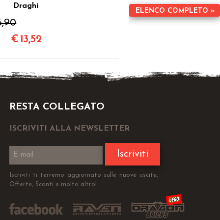
Draghi
ELENCO COMPLETO »
6,90
€
13,52
RESTA COLLEGATO
ISCRIVITI ALLA NEWSLETTER
Iscriviti
Iscriviti ti terremo aggiornato sulle nuove uscite,
Offerte, Sconti e molto altro!