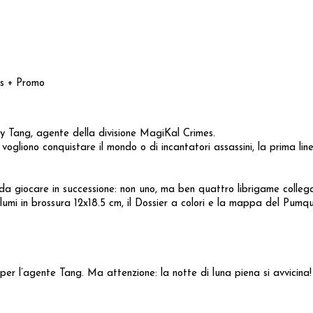
es + Promo
g, agente della divisione MagiKal Crimes.
vogliono conquistare il mondo o di incantatori assassini, la prima linea
da giocare in successione: non uno, ma ben quattro librigame collegat
lumi in brossura 12x18.5 cm, il Dossier a colori e la mappa del Pumq
per l’agente Tang. Ma attenzione: la notte di luna piena si avvicina! 