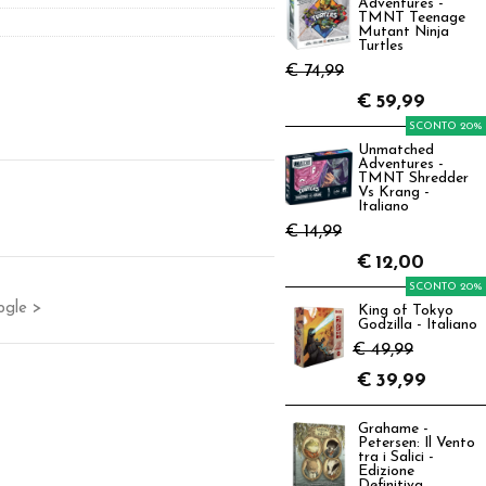
Adventures -
TMNT Teenage
Mutant Ninja
Turtles
€ 74,99
€
59,99
SCONTO 20%
Unmatched
Adventures -
TMNT Shredder
Vs Krang -
Italiano
€ 14,99
€
12,00
SCONTO 20%
ogle >
King of Tokyo
Godzilla - Italiano
€ 49,99
€
39,99
Grahame -
Petersen: Il Vento
tra i Salici -
Edizione
Definitiva