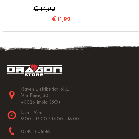
€ 14,90
€
11,92
Raven Distribution SRL
Via Fanin, 30
40026 Imola (BO)
Lun - Ven:
9.00 - 13.00 / 14.00 - 18.00
0542-1905146