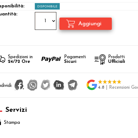
sponibilità:
DISPONIBILE
antità:
Spedizioni in
Pagamenti
Prodotti
24/72 Ore
Sicuri
Ufficiali
dividi:
4.8
| Recensioni Go
Servizi
Stampa