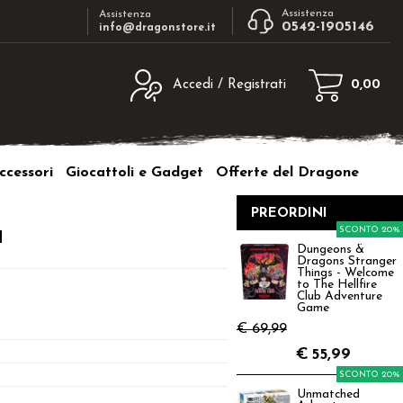
Assistenza
Assistenza
0542-1905146
info@dragonstore.it
Accedi / Registrati
0,00
egistrato
Sono un nuovo cliente
ne inserisci il nome
Se non sei ancora registrato sul nostro
ccessori
Giocattoli e Gadget
Offerte del Dragone
d e poi clicca sul
sito clicca sul pulsante "Registrati"
"Accedi"
PREORDINI
tente:
a
SCONTO 20%
Dungeons &
Dragons Stranger
ord:
Things - Welcome
to The Hellfire
Club Adventure
Game
€ 69,99
€
55,99
a password?
SCONTO 20%
Unmatched