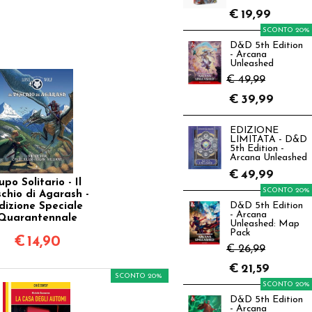
€
19,99
SCONTO 20%
D&D 5th Edition
- Arcana
Unleashed
€ 49,99
€
39,99
EDIZIONE
LIMITATA - D&D
5th Edition -
Arcana Unleashed
€
49,99
upo Solitario - Il
SCONTO 20%
schio di Agarash -
dizione Speciale
D&D 5th Edition
- Arcana
Quarantennale
Unleashed: Map
Pack
€
14,90
€ 26,99
€
21,59
SCONTO 20%
SCONTO 20%
D&D 5th Edition
- Arcana