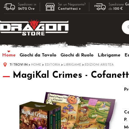
Spedizioni in
Sei un Negoziante?
Spedizione
Gr
24/72 Ore
Contattaci >
da
100 €
Home
Giochi da Tavolo
Giochi di Ruolo
Librigame
Ed
TI TROVI IN
HOME
EDITORIA
LIBRIGAME
EDIZIONI ARISTEA
MagiKal Crimes - Cofanett
Pr
Co
P.
M