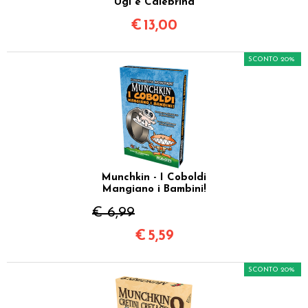
Ugi e Calebrina
€
13,00
SCONTO 20%
Munchkin - I Coboldi
Mangiano i Bambini!
€ 6,99
€
5,59
SCONTO 20%