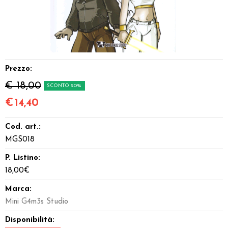
Dadi
Accessori
Giocattoli e Gadget
Prezzo:
€ 18,00
SCONTO 20%
Offerte del Dragone
€
14,40
Cod. art.:
MGS018
P. Listino:
18,00€
Marca:
Mini G4m3s Studio
Disponibilità: