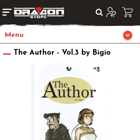
Home
The Author - Vol.3 by Bigio
Giochi da Tavolo
Giochi di Ruolo
Librigame
Giochi di Carte Collezionabili
Miniature