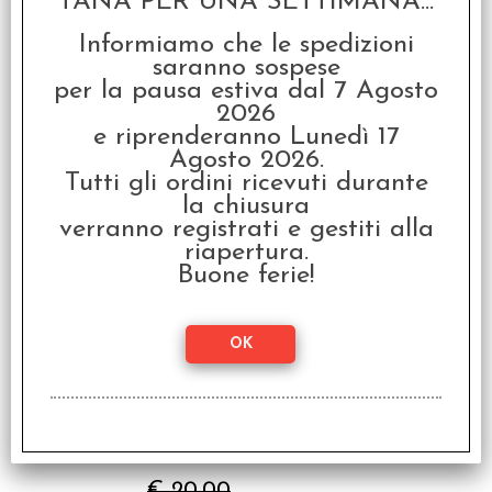
TANA PER UNA SETTIMANA...
Informiamo che le spedizioni
saranno sospese
per la pausa estiva dal 7 Agosto
The Author - Vol.4 by
2026
Bigio
e riprenderanno Lunedì 17
€ 22,00
Agosto 2026.
Tutti gli ordini ricevuti durante
€
17,60
la chiusura
verranno registrati e gestiti alla
SCONTO 20%
riapertura.
Buone ferie!
The Author - Vol.2 by
Bigio
€ 20,00