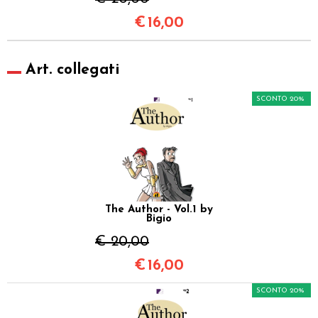
€
16,00
Art. collegati
SCONTO 20%
The Author - Vol.1 by
Bigio
€ 20,00
€
16,00
SCONTO 20%