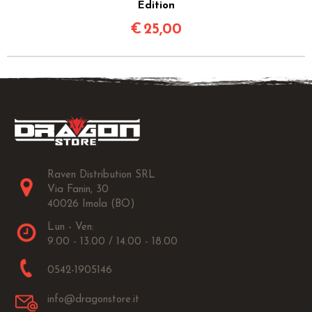
Edition
€
25,00
Raven Distribution SRL
Via Fanin, 30
40026 Imola (BO)
Lun - Ven:
9.00 - 13.00 / 14.00 - 18.00
0542-1905146
info@dragonstore.it