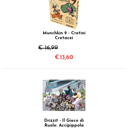
Munchkin 9 - Cretini
Cretacei
€ 16,99
€
13,60
Drizzit - Il Gioco di
Ruolo: Accipippola