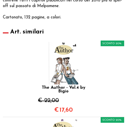
conitene tutti i capitoli pubblicati nel corso del 2016 più lo spin-
off sul passato di Melpomene.
Cartonato, 132 pagine, a colori.
Art. similari
SCONTO 20%
The Author - Vol.4 by
Bigio
€ 22,00
€
17,60
SCONTO 20%