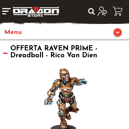
Giochi da Tavolo
OFFERTA RAVEN PRIME -
Dreadball - Rico Van Dien
Giochi di Ruolo
Librigame
Editoria
Giochi di Carte Collezionabili
Miniature