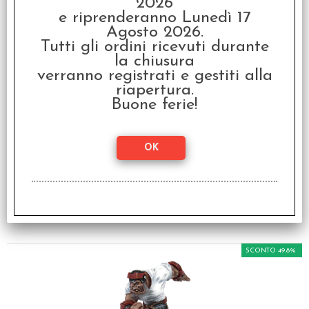
2026
e riprenderanno Lunedì 17
SCONTO 46.6%
Agosto 2026.
Tutti gli ordini ricevuti durante
la chiusura
verranno registrati e gestiti alla
riapertura.
Buone ferie!
OFFERTA RAVEN PRIME
- Dreadball - The
Futuristic Sports Game
€ 74,95
€
40,00
SCONTO 49.8%