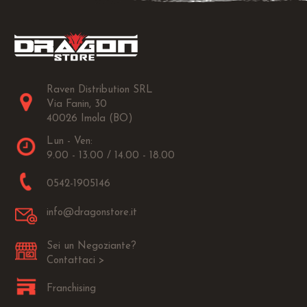
Raven Distribution SRL
Via Fanin, 30
40026 Imola (BO)
Lun - Ven:
9.00 - 13.00 / 14.00 - 18.00
0542-1905146
info@dragonstore.it
Sei un Negoziante?
Contattaci >
Franchising