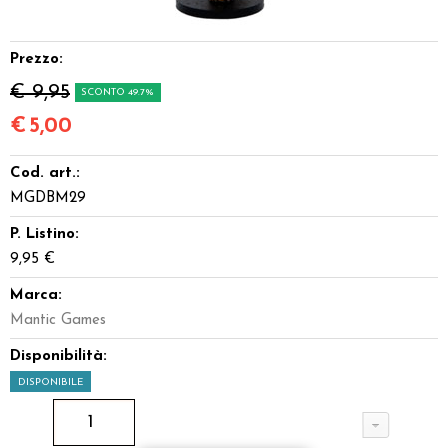
Dadi
Prezzo:
Accessori
€ 9,95
SCONTO 49.7%
Giocattoli e Gadget
€
5,00
Cod. art.:
Offerte del Dragone
MGDBM29
P. Listino:
9,95 €
Marca:
Mantic Games
Disponibilità:
DISPONIBILE