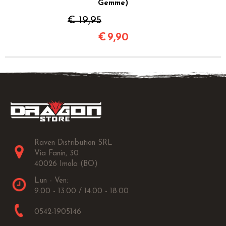
Gemme)
€ 19,95
€
9,90
Raven Distribution SRL
Via Fanin, 30
40026 Imola (BO)
Lun - Ven:
9.00 - 13.00 / 14.00 - 18.00
0542-1905146