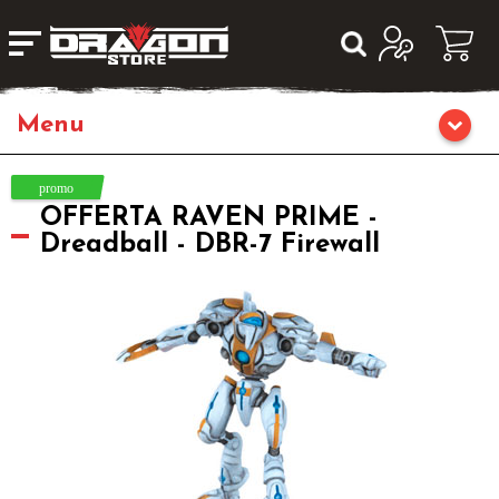
Giochi da Tavolo
OFFERTA RAVEN PRIME -
Giochi di Ruolo
Dreadball - DBR-7 Firewall
Librigame
Editoria
Giochi di Carte Collezionabili
Miniature