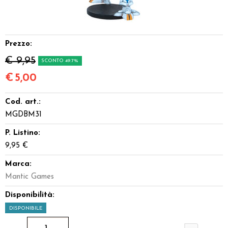
Dadi
Accessori
Prezzo:
€ 9,95
SCONTO 49.7%
Giocattoli e Gadget
€
5,00
Offerte del Dragone
Cod. art.:
MGDBM31
P. Listino:
9,95 €
Marca:
Mantic Games
Disponibilità:
DISPONIBILE