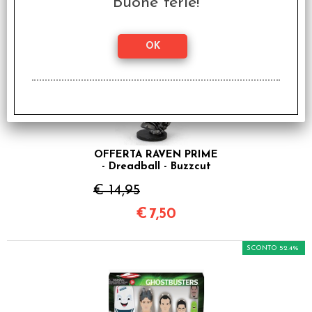
€
5,00
Buone ferie!
SCONTO 49.8%
OFFERTA RAVEN PRIME
- Dreadball - Buzzcut
€ 14,95
€
7,50
SCONTO 52.4%