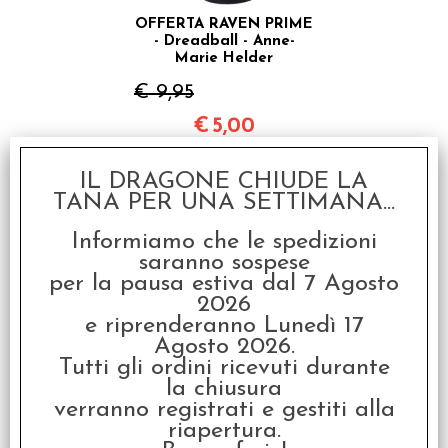
OFFERTA RAVEN PRIME
- Dreadball - Anne-
Marie Helder
€ 9,95
€
5,00
SCONTO 49.7%
IL DRAGONE CHIUDE LA
TANA PER UNA SETTIMANA...
Informiamo che le spedizioni
saranno sospese
per la pausa estiva dal 7 Agosto
2026
e riprenderanno Lunedì 17
Agosto 2026.
OFFERTA RAVEN PRIME
Tutti gli ordini ricevuti durante
- Dreadball - Mee-kel
Judwan
la chiusura
verranno registrati e gestiti alla
€ 9,95
riapertura.