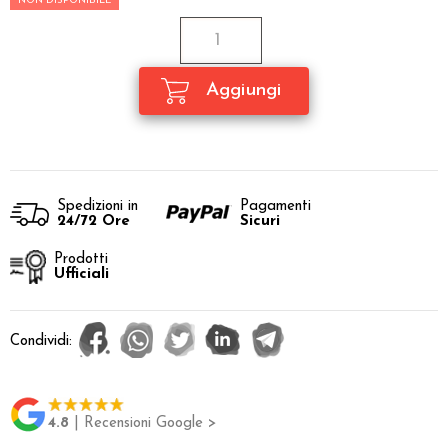
NON DISPONIBILE
Spedizioni in
Pagamenti
24/72 Ore
Sicuri
Prodotti
Ufficiali
Condividi:
4.8
| Recensioni Google >