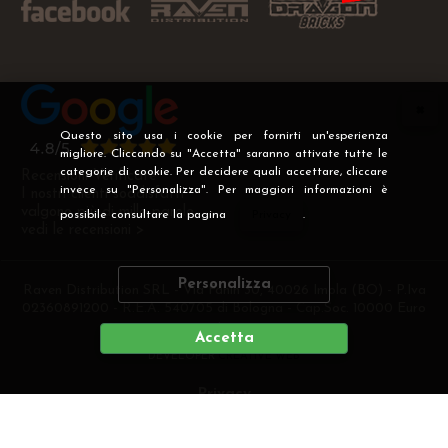
Questo sito usa i cookie per fornirti un'esperienza
migliore. Cliccando su "Accetta" saranno attivate tutte le
categorie di cookie. Per decidere quali accettare, cliccare
Recensioni Verificate
invece su "Personalizza". Per maggiori informazioni è
I nostri clienti soddisfatti
valgono più di mille parole
possibile consultare la pagina
Privacy
.
vedi le recensioni >
Personalizza
Raven Distribution SRL - Via Fanin 30, 40026 Imola (BO) - P.Iva
02360891200 - R.E.A. 540705 di Bologna - Cap.Soc. 10000 Euro
i.v
Accetta
DEVELOPER
CREATIVE WEB
Privacy
Preferenze cookie