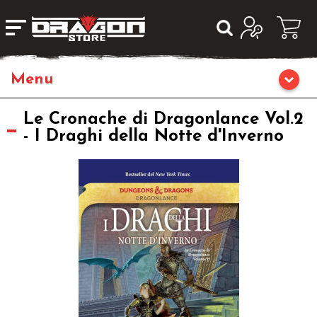
Giochi da Tavolo
Le Cronache di Dragonlance Vol.2
- I Draghi della Notte d'Inverno
Giochi di Ruolo
Librigame
Editoria
Giochi di Carte Collezionabili
Miniature