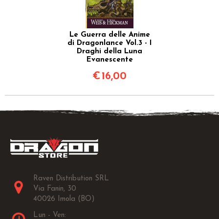
Le Guerra delle Anime
di Dragonlance Vol.3 - I
Draghi della Luna
Evanescente
€
16,00
Raven Distribution SRL
Via Fanin, 30
40026 Imola (BO)
Lun - Ven: