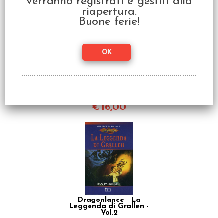
verranno registrati e gestiti alla
riapertura.
Buone ferie!
Dragonlance - Il
Discepolo dell'Oscurità
Vol.3 - Ambra e Sangue
€
16,00
Dragonlance - La
Leggenda di Grallen -
Vol.2