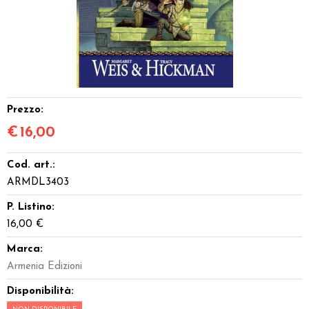
Dadi
Accessori
Giocattoli e Gadget
Prezzo:
Offerte del Dragone
€
16,00
Cod. art.:
ARMDL3403
P. Listino:
16,00 €
Marca:
Armenia Edizioni
Disponibilità: