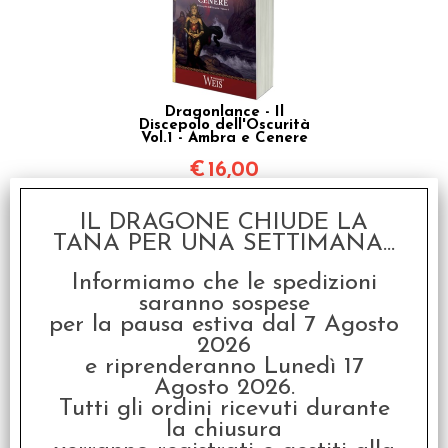
Dragonlance - Il
Discepolo dell'Oscurità
Vol.1 - Ambra e Cenere
€
16,00
IL DRAGONE CHIUDE LA
TANA PER UNA SETTIMANA...
Informiamo che le spedizioni
saranno sospese
per la pausa estiva dal 7 Agosto
2026
Dragonlance - Il
e riprenderanno Lunedì 17
Discepolo dell'Oscurità
Agosto 2026.
Vol.2 - Ambra e Ferro
Tutti gli ordini ricevuti durante
€
16,00
la chiusura