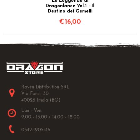
Le Leggende di
Dragonlance Vol.1 - Il
Destino dei Gemelli
€
16,00
Raven Distribution SRL
Via Fanin, 30
40026 Imola (BO)
Lun - Ven:
9.00 - 13.00 / 14.00 - 18.00
0542-1905146