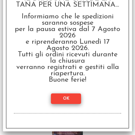
TANA PER UNA SETTIMANA...
Informiamo che le spedizioni
Dragonlance - Il
Discepolo dell'Oscurità
saranno sospese
Vol.2 - Ambra e Ferro
per la pausa estiva dal 7 Agosto
€
16,00
2026
e riprenderanno Lunedì 17
Agosto 2026.
Tutti gli ordini ricevuti durante
la chiusura
verranno registrati e gestiti alla
riapertura.
Buone ferie!
Dragonlance - Il
Discepolo dell'Oscurità
Vol.3 - Ambra e Sangue
€
16,00