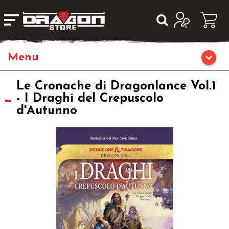
Giochi da Tavolo
Le Cronache di Dragonlance Vol.1
- I Draghi del Crepuscolo
d'Autunno
Giochi di Ruolo
Librigame
Editoria
Giochi di Carte Collezionabili
Miniature