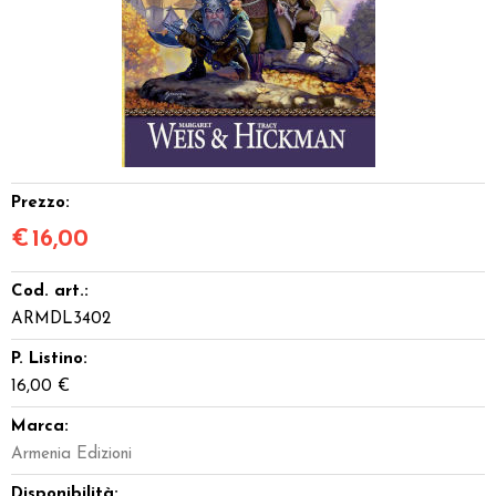
Dadi
Accessori
Giocattoli e Gadget
Offerte del Dragone
Prezzo:
€
16,00
Cod. art.:
ARMDL3402
P. Listino:
16,00 €
Marca:
Armenia Edizioni
Disponibilità: