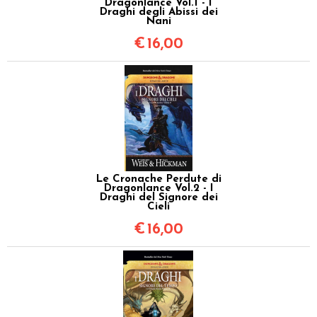
Dragonlance Vol.1 - I
Draghi degli Abissi dei
Nani
€
16,00
Le Cronache Perdute di
Dragonlance Vol.2 - I
Draghi del Signore dei
Cieli
€
16,00