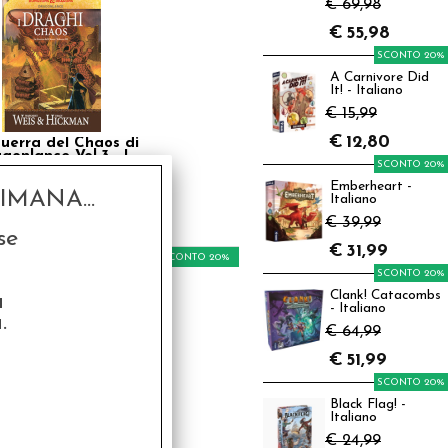
€ 69,98
€
55,98
SCONTO 20%
A Carnivore Did
It! - Italiano
€ 15,99
€
12,80
uerra del Chaos di
gonlance Vol.3 - I
SCONTO 20%
raghi del Chaos
6,00
Emberheart -
MANA...
Italiano
€
12,80
€ 39,99
se
€
31,99
SCONTO 20%
SCONTO 20%
Clank! Catacombs
a
- Italiano
.
€ 64,99
€
51,99
SCONTO 20%
Black Flag! -
ragonlance - Il
Italiano
epolo dell'Oscurità
.2 - Ambra e Ferro
€ 24,99