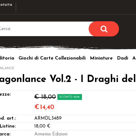
atuita
Sono già r
Per completare l'ordi
itoria
Giochi di Carte Collezionabili
Miniature
Dadi
A
utente e la passwor
pulsante 
NLANCE
Nome u
gonlance Vol.2 - I Draghi del
Passw
ezzo:
€ 18,00
SCONTO 20%
€
14,40
d. art.:
ARMDL3489
Hai perso l
 Listino:
18,00 €
arca:
Armenia Edizioni