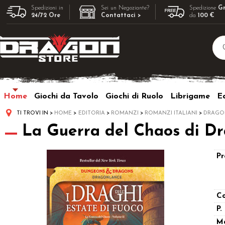
Spedizioni in
Sei un Negoziante?
Spedizione
Gr
24/72 Ore
Contattaci >
da
100 €
Home
Giochi da Tavolo
Giochi di Ruolo
Librigame
Ed
TI TROVI IN
HOME
EDITORIA
ROMANZI
ROMANZI ITALIANI
DRAGO
La Guerra del Chaos di Dra
Pr
Co
P.
M