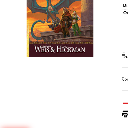
Di
Qu
Con