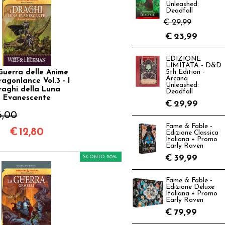
Unleashed:
Deadfall
€ 29,99
€
23,99
EDIZIONE
LIMITATA - D&D
Guerra delle Anime
5th Edition -
Arcana
ragonlance Vol.3 - I
Unleashed:
raghi della Luna
Deadfall
Evanescente
€
29,99
6,00
Fame & Fable -
€
12,80
Edizione Classica
Italiana + Promo
Early Raven
€
39,99
SCONTO 20%
Fame & Fable -
Edizione Deluxe
Italiana + Promo
Early Raven
€
79,99