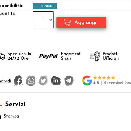
sponibilità:
DISPONIBILE
antità:
Spedizioni in
Pagamenti
Prodotti
24/72 Ore
Sicuri
Ufficiali
dividi:
4.8
| Recensioni Go
Servizi
Stampa