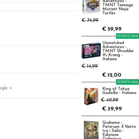
Adventures -
TMNT Teenage
Mutant Ninja
Turtles
€ 74,99
€
59,99
SCONTO 20%
Unmatched
Adventures -
TMNT Shredder
Vs Krang -
Italiano
€ 14,99
€
12,00
SCONTO 20%
ogle >
King of Tokyo
Godzilla - Italiano
€ 49,99
€
39,99
Grahame -
Petersen: Il Vento
tra i Salici -
Edizione
Definitiva