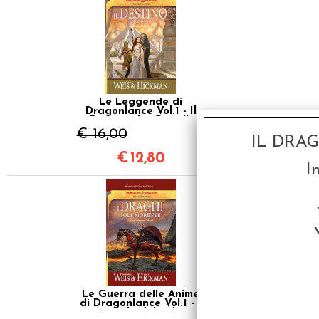
Le Leggende di
Dragonlance Vol.1 - Il
Destino dei Gemelli
€ 16,00
IL DRA
€
12,80
I
SCONTO 20%
Le Guerra delle Anime
di Dragonlance Vol.1 - I
Draghi del Sole