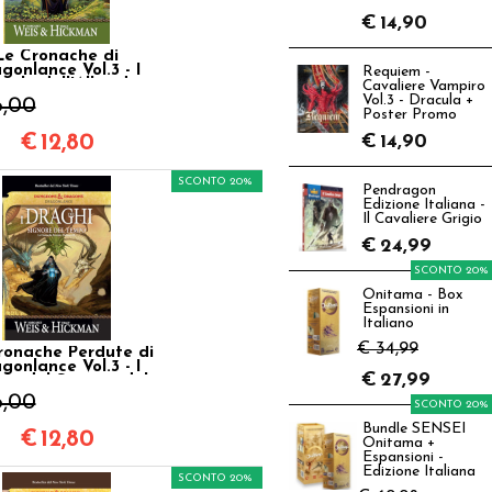
€
14,90
Le Cronache di
gonlance Vol.3 - I
Requiem -
aghi dell'Alba di
Cavaliere Vampiro
Primavera
Vol.3 - Dracula +
6,00
Poster Promo
€
12,80
€
14,90
SCONTO 20%
Pendragon
Edizione Italiana -
Il Cavaliere Grigio
€
24,99
SCONTO 20%
Onitama - Box
Espansioni in
Italiano
€ 34,99
ronache Perdute di
gonlance Vol.3 - I
€
27,99
hi del Signore del
Tempo
6,00
SCONTO 20%
Bundle SENSEI
€
12,80
Onitama +
Espansioni -
Edizione Italiana
SCONTO 20%