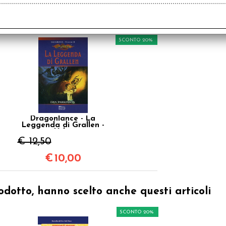
€ 16,00
€ 1
€
12,80
SCONTO 20%
Dragonlance - La
Leggenda di Grallen -
Vol.2
€ 12,50
€
10,00
odotto, hanno scelto anche questi articoli
SCONTO 20%