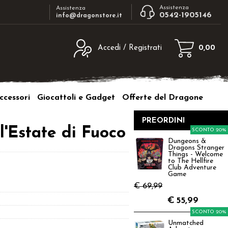
Assistenza
Assistenza
0542-1905146
info@dragonstore.it
Accedi / Registrati
0,00
egistrato
Sono un nuovo cliente
ne inserisci il nome
Se non sei ancora registrato sul nostro
ccessori
Giocattoli e Gadget
Offerte del Dragone
d e poi clicca sul
sito clicca sul pulsante "Registrati"
"Accedi"
PREORDINI
tente:
l'Estate di Fuoco
SCONTO 20%
Dungeons &
Dragons Stranger
ord:
Things - Welcome
to The Hellfire
Club Adventure
Game
€ 69,99
€
55,99
a password?
SCONTO 20%
Unmatched