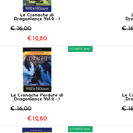
Le Cronache di
Dragonlance Vol.2 - I
Dra
Draghi della Notte
Dr
d'Inverno
€ 16,00
€ 1
€
12,80
SCONTO 20%
Le Cronache Perdute di
Le C
Dragonlance Vol.2 - I
Dra
Draghi del Signore dei
Drag
Cieli
€ 16,00
€ 1
€
12,80
SCONTO 20%