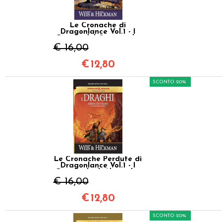
Le Cronache di
Dragonlance Vol.1 - I
Draghi del Crepuscolo
d'Autunno
€ 16,00
€
12,80
SCONTO 20%
Le Cronache Perdute di
Dragonlance Vol.1 - I
Draghi degli Abissi dei
Nani
€ 16,00
€
12,80
SCONTO 20%