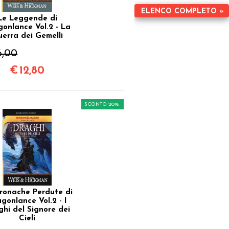
ELENCO COMPLETO »
Le Leggende di
onlance Vol.2 - La
erra dei Gemelli
6,00
€
12,80
SCONTO 20%
ronache Perdute di
gonlance Vol.2 - I
ghi del Signore dei
Cieli