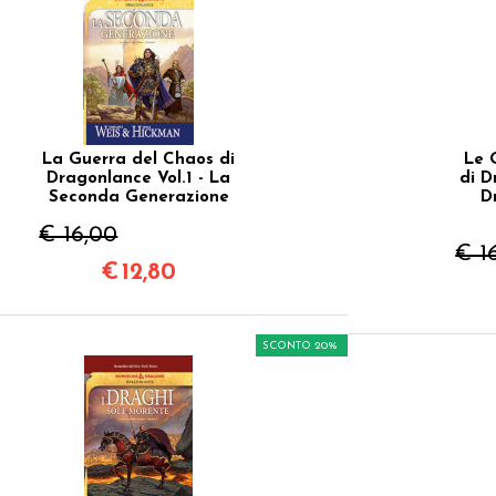
La Guerra del Chaos di
Le 
Dragonlance Vol.1 - La
di D
Seconda Generazione
D
€ 16,00
€ 1
€
12,80
SCONTO 20%