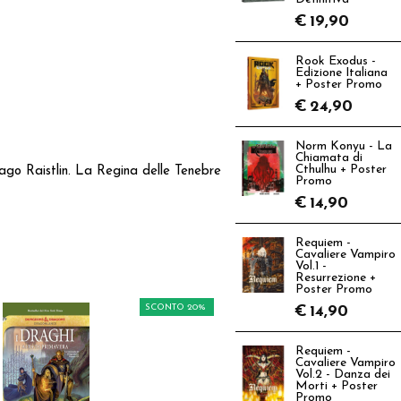
€
19,90
Rook Exodus -
Edizione Italiana
+ Poster Promo
€
24,90
Norm Konyu - La
Chiamata di
Cthulhu + Poster
mago Raistlin. La Regina delle Tenebre
Promo
€
14,90
Requiem -
Cavaliere Vampiro
Vol.1 -
Resurrezione +
Poster Promo
SCONTO 20%
€
14,90
Requiem -
Cavaliere Vampiro
Vol.2 - Danza dei
Morti + Poster
Promo