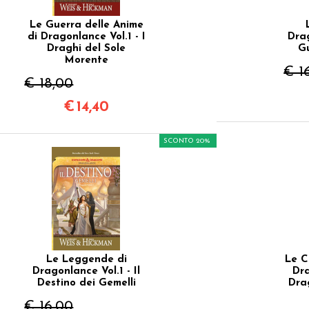
Le Guerra delle Anime
di Dragonlance Vol.1 - I
Drag
Draghi del Sole
Gu
Morente
€ 1
€ 18,00
€
14,40
SCONTO 20%
Le Leggende di
Le C
Dragonlance Vol.1 - Il
Dra
Destino dei Gemelli
Dra
€ 16,00