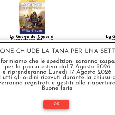
La Guerra del Chaos di
La G
Dragonlance Vol.1 - La
Dra
Seconda Generazione
D
€ 16,00
€ 1
GONE CHIUDE LA TANA PER UNA SETTI
€
12,80
nformiamo che le spedizioni saranno sospe
per la pausa estiva dal 7 Agosto 2026
SCONTO 20%
e riprenderanno Lunedì 17 Agosto 2026.
Tutti gli ordini ricevuti durante la chiusur
verranno registrati e gestiti alla riapertura
Buone ferie!
Dragonlance - Il
D
Discepolo dell'Oscurità
Disc
Vol.1 - Ambra e Cenere
Vol