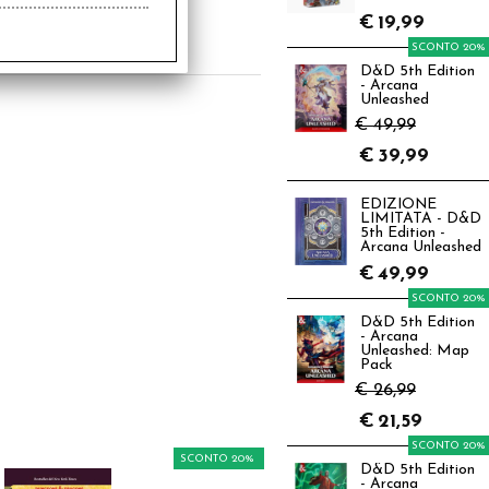
6,00
€
19,99
€
12,80
SCONTO 20%
D&D 5th Edition
- Arcana
Unleashed
€ 49,99
€
39,99
EDIZIONE
LIMITATA - D&D
5th Edition -
Arcana Unleashed
€
49,99
SCONTO 20%
D&D 5th Edition
- Arcana
Unleashed: Map
Pack
€ 26,99
€
21,59
SCONTO 20%
SCONTO 20%
D&D 5th Edition
- Arcana