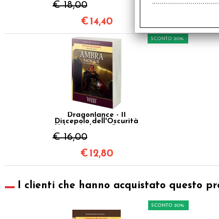
Morente
€ 18,00
€
14,40
SCONTO 20%
Dragonlance - Il
Discepolo dell'Oscurità
Vol.3 - Ambra e Sangue
€ 16,00
€
12,80
I clienti che hanno acquistato questo pr
SCONTO 20%