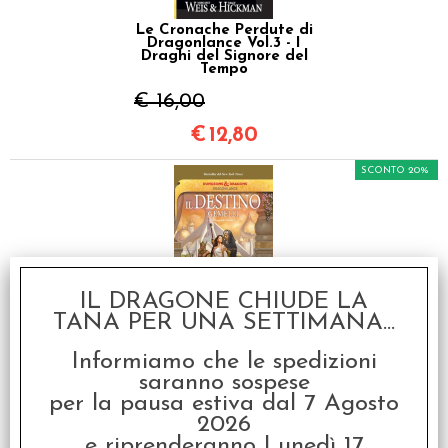
Le Cronache Perdute di
Dragonlance Vol.3 - I
Draghi del Signore del
Tempo
€ 16,00
€
12,80
SCONTO 20%
IL DRAGONE CHIUDE LA
TANA PER UNA SETTIMANA...
Le Leggende di
Dragonlance Vol.1 - Il
Destino dei Gemelli
Informiamo che le spedizioni
saranno sospese
€ 16,00
per la pausa estiva dal 7 Agosto
€
12,80
2026
e riprenderanno Lunedì 17