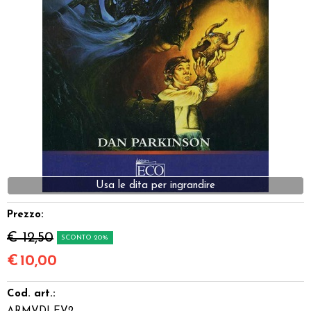
Dadi
Accessori
Giocattoli e Gadget
Offerte del Dragone
Prezzo:
€ 12,50
SCONTO 20%
€
10,00
Cod. art.: