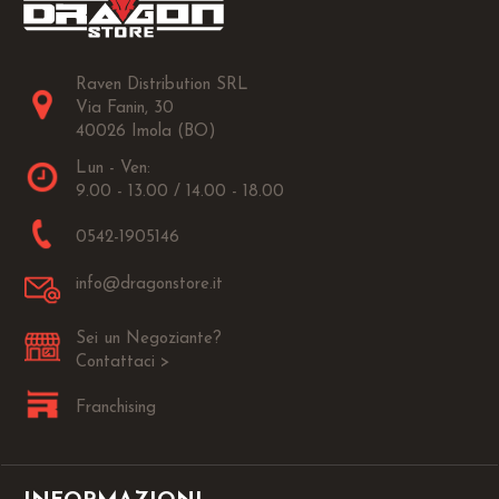
Raven Distribution SRL
Via Fanin, 30
40026 Imola (BO)
Lun - Ven:
9.00 - 13.00 / 14.00 - 18.00
0542-1905146
info@dragonstore.it
Sei un Negoziante?
Contattaci >
Franchising