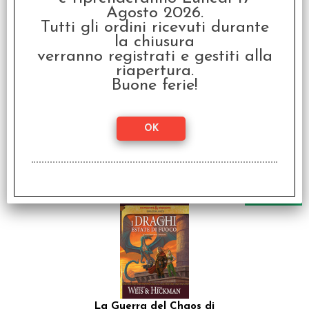
SCONTO 20%
Agosto 2026.
Tutti gli ordini ricevuti durante
la chiusura
verranno registrati e gestiti alla
riapertura.
Buone ferie!
La Guerra del Chaos di
Dragonlance Vol.1 - La
Seconda Generazione
€ 16,00
€
12,80
SCONTO 20%
La Guerra del Chaos di