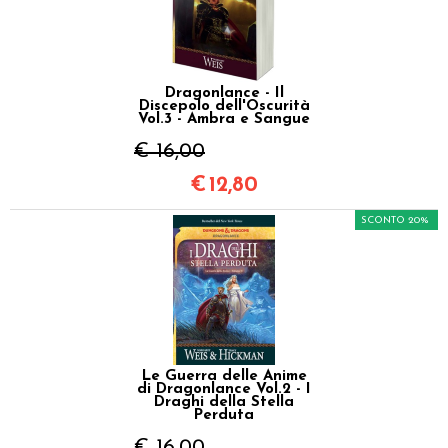
Dragonlance - Il
Discepolo dell'Oscurità
Vol.3 - Ambra e Sangue
€ 16,00
€
12,80
SCONTO 20%
Le Guerra delle Anime
di Dragonlance Vol.2 - I
Draghi della Stella
Perduta
€ 16,00