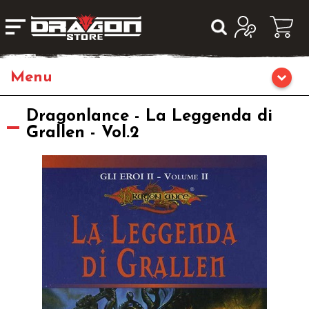
Giochi da Tavolo
Dragonlance - La Leggenda di
Grallen - Vol.2
Giochi di Ruolo
Librigame
Editoria
Giochi di Carte Collezionabili
Miniature