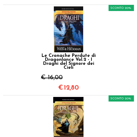
SCONTO 20%
Le Cronache Perdute di
Dragonlance Vol.2 - I
Draghi del Signore dei
Cieli
€ 16,00
€
12,80
SCONTO 20%