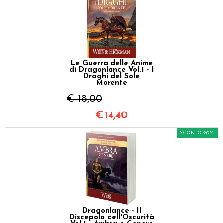
Le Guerra delle Anime
di Dragonlance Vol.1 - I
Draghi del Sole
Morente
€ 18,00
€
14,40
SCONTO 20%
Dragonlance - Il
Discepolo dell'Oscurità