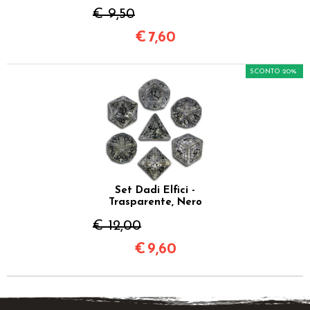
€ 9,50
€
7,60
SCONTO 20%
Set Dadi Elfici -
Trasparente, Nero
€ 12,00
€
9,60