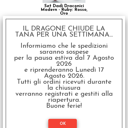
Set Dadi Draconici
Modern - Ruby: Rosso,
Oro
€ 15,99
IL DRAGONE CHIUDE LA
€
12,80
TANA PER UNA SETTIMANA...
SCONTO 20%
Informiamo che le spedizioni
saranno sospese
per la pausa estiva dal 7 Agosto
2026
e riprenderanno Lunedì 17
Agosto 2026.
Tutti gli ordini ricevuti durante
la chiusura
Set Dadi Draconici -
Nephrite: Verde
verranno registrati e gestiti alla
Bottiglia, Oro
riapertura.
€ 15,99
Buone ferie!
€
12,80
SCONTO 20%