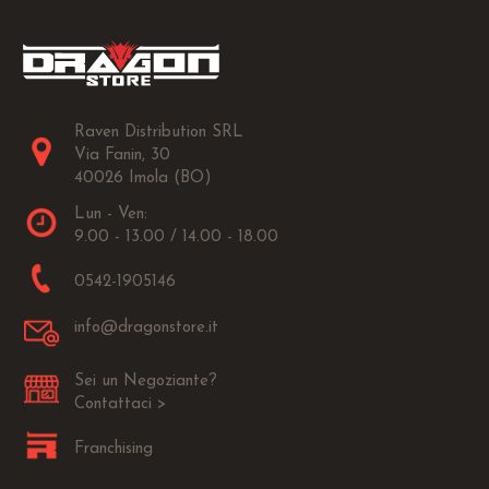
Raven Distribution SRL
Via Fanin, 30
40026 Imola (BO)
Lun - Ven:
9.00 - 13.00 / 14.00 - 18.00
0542-1905146
info@dragonstore.it
Sei un Negoziante?
Contattaci >
Franchising