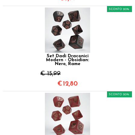
SCONTO 20%
Set Dadi Draconici
Modern - Obsidian:
Nero, Rame
€ 15,99
€
12,80
SCONTO 20%