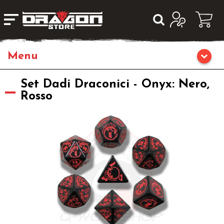
Home
Set Dadi Draconici - Onyx: Nero,
Rosso
Giochi da Tavolo
Giochi di Ruolo
Librigame
Editoria
Giochi di Carte Collezionabili