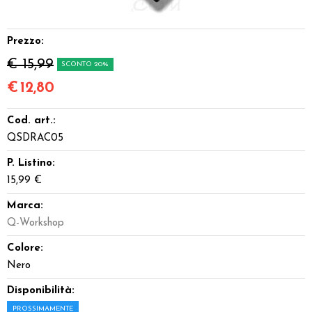
Miniature
Prezzo:
Accessori
€ 15,99
SCONTO 20%
Giocattoli e Gadget
€
12,80
Cod. art.:
Offerte del Dragone
QSDRAC05
P. Listino:
15,99 €
Marca:
Q-Workshop
Colore:
Nero
Disponibilità:
PROSSIMAMENTE