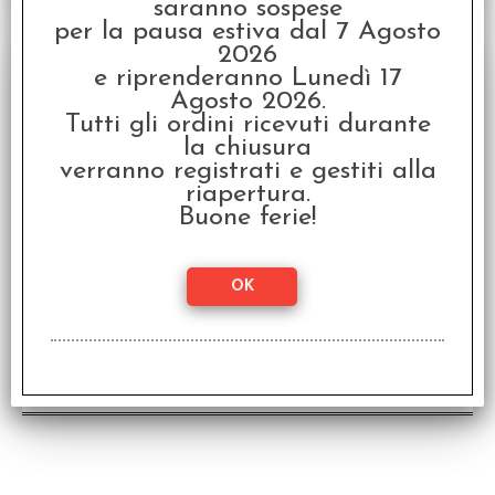
saranno sospese
per la pausa estiva dal 7 Agosto
SCONTO 20%
2026
e riprenderanno Lunedì 17
Agosto 2026.
Tutti gli ordini ricevuti durante
la chiusura
verranno registrati e gestiti alla
riapertura.
Buone ferie!
Rallyman GT - Edizione Italiana
Gioco da tavolo in Italiano
Disponibilità:
DISPONIBILE
€
39,99
€ 49,99
Prezzo: