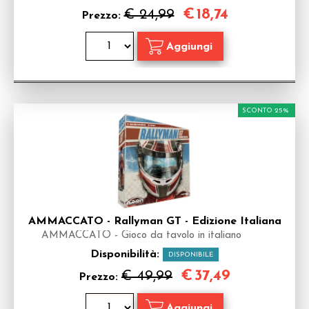
€
18,74
€ 24,99
Prezzo:
SCONTO 25%
AMMACCATO - Rallyman GT - Edizione Italiana
AMMACCATO - Gioco da tavolo in italiano
Disponibilità:
DISPONIBILE
€
37,49
€ 49,99
Prezzo: