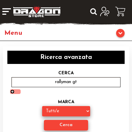
Giochi da Tavolo
Ricerca avanzata
Giochi di Ruolo
CERCA
Librigame
Editoria
MARCA
Giochi di Carte Collezionabili
Miniature