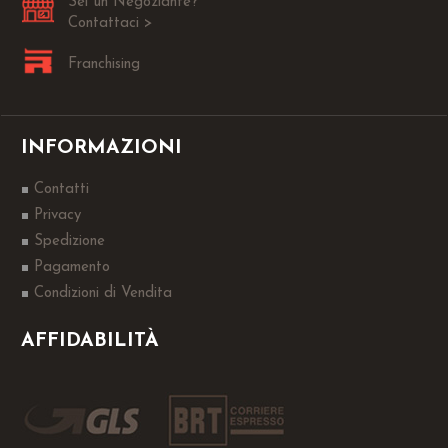
Sei un Negoziante?
Contattaci >
Franchising
INFORMAZIONI
Contatti
Privacy
Spedizione
Pagamento
Condizioni di Vendita
AFFIDABILITÀ