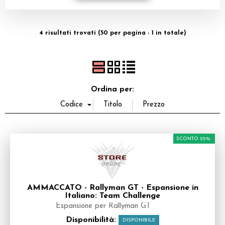
Dadi
4 risultati trovati (50 per pagina - 1 in totale)
Accessori
Giocattoli e Gadget
Offerte del Dragone
Ordina per:
SCONTO 25%
AMMACCATO - Rallyman GT - Espansione in
Italiano: Team Challenge
Espansione per Rallyman GT
Disponibilità:
DISPONIBILE