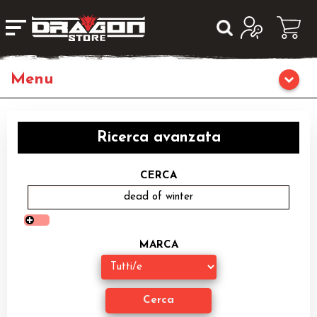
Giochi da Tavolo
Ricerca avanzata
Giochi di Ruolo
CERCA
Librigame
Editoria
MARCA
Giochi di Carte Collezionabili
Miniature