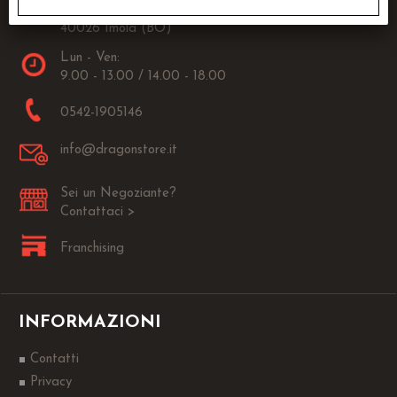
Via Fanin, 30
40026 Imola (BO)
Lun - Ven:
9.00 - 13.00 / 14.00 - 18.00
0542-1905146
info@dragonstore.it
Sei un Negoziante?
Contattaci >
Franchising
INFORMAZIONI
Contatti
Privacy