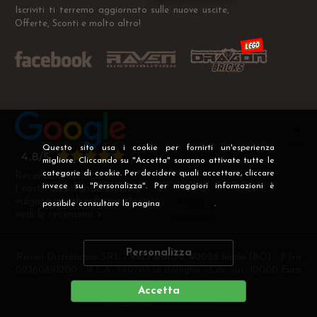
Iscriviti ti terremo aggiornato sulle nuove uscite,
Offerte, Sconti e molto altro!
Questo sito usa i cookie per fornirti un'esperienza
migliore. Cliccando su "Accetta" saranno attivate tutte le
categorie di cookie. Per decidere quali accettare, cliccare
Recensioni Verificate
invece su "Personalizza". Per maggiori informazioni è
I nostri clienti soddisfatti
valgono più di mille parole
possibile consultare la pagina
Privacy
.
vedi le recensioni >
Personalizza
Raven Distribution SRL - Via Fanin 30, 40026 Imola (BO) - P.Iva
02360891200 - R.E.A. 540705 di Bologna - Cap.Soc. 10000 Euro
i.v
Accetta
DEVELOPER
CREATIVE WEB