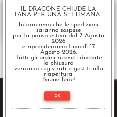
Disponibilità:
DISPONIBILE
IL DRAGONE CHIUDE LA
€
12,00
Prezzo:
TANA PER UNA SETTIMANA...
Informiamo che le spedizioni
saranno sospese
per la pausa estiva dal 7 Agosto
2026
e riprenderanno Lunedì 17
Agosto 2026.
Tutti gli ordini ricevuti durante
2 risultati trovati (50 per pagina - 1 in totale)
la chiusura
verranno registrati e gestiti alla
riapertura.
Buone ferie!
Raven Distribution SRL