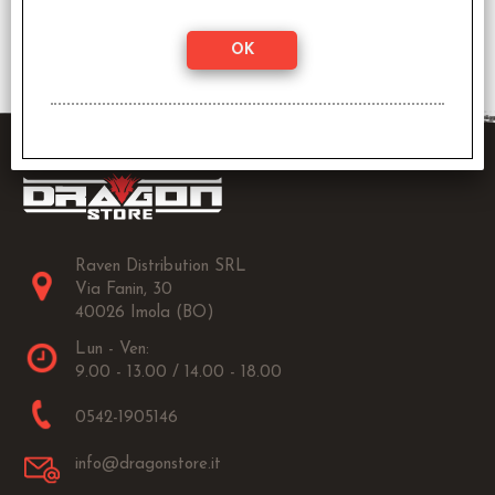
3 risultati trovati (50 per pagina - 1 in totale)
Raven Distribution SRL
Via Fanin, 30
40026 Imola (BO)
Lun - Ven:
9.00 - 13.00 / 14.00 - 18.00
0542-1905146
info@dragonstore.it