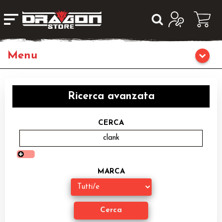
Giochi da Tavolo
Ricerca avanzata
Giochi di Ruolo
CERCA
Librigame
Editoria
MARCA
Giochi di Carte Collezionabili
Miniature