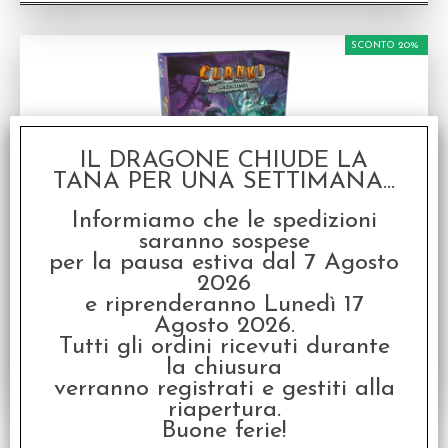
SCONTO 20%
IL DRAGONE CHIUDE LA
TANA PER UNA SETTIMANA...
Clank! Catacombs - Italiano
Informiamo che le spedizioni
FINE OTTOBRE 2026 - Gioco da tavolo in
saranno sospese
Italiano
per la pausa estiva dal 7 Agosto
Disponibilità:
PROSSIMAMENTE
2026
€
51,99
€ 64,99
Prezzo:
e riprenderanno Lunedì 17
Agosto 2026.
Tutti gli ordini ricevuti durante
la chiusura
verranno registrati e gestiti alla
riapertura.
Buone ferie!