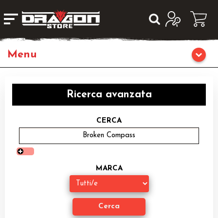
Giochi da Tavolo
Ricerca avanzata
Giochi di Ruolo
CERCA
Librigame
Fumetti & Romanzi
MARCA
Giochi di Carte Collezionabili
Miniature