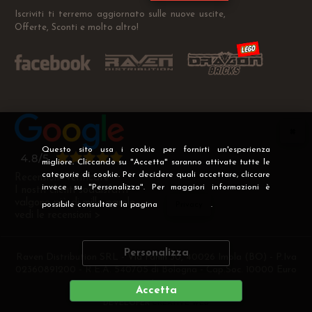
Iscriviti ti terremo aggiornato sulle nuove uscite,
Offerte, Sconti e molto altro!
Questo sito usa i cookie per fornirti un'esperienza
migliore. Cliccando su "Accetta" saranno attivate tutte le
categorie di cookie. Per decidere quali accettare, cliccare
Recensioni Verificate
invece su "Personalizza". Per maggiori informazioni è
I nostri clienti soddisfatti
valgono più di mille parole
possibile consultare la pagina
Privacy
.
vedi le recensioni >
Personalizza
Raven Distribution SRL - Via Fanin 30, 40026 Imola (BO) - P.Iva
02360891200 - R.E.A. 540705 di Bologna - Cap.Soc. 10000 Euro
i.v
Accetta
DEVELOPER
CREATIVE WEB