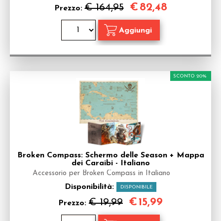
€
82,48
€ 164,95
Prezzo:
SCONTO 20%
Broken Compass: Schermo delle Season + Mappa
dei Caraibi - Italiano
Accessorio per Broken Compass in Italiano
Disponibilità:
DISPONIBILE
€
15,99
€ 19,99
Prezzo: