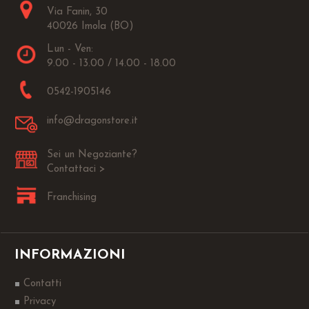
Via Fanin, 30
40026 Imola (BO)
Lun - Ven:
9.00 - 13.00 / 14.00 - 18.00
0542-1905146
info@dragonstore.it
Sei un Negoziante?
Contattaci >
Franchising
INFORMAZIONI
Contatti
Privacy