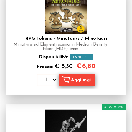
RPG Tokens - Minotaurs / Minotauri
Miniature ed Elementi scenici in Medium Density
Fiber (MDF) 3mm
Disponibilità:
DISPONIBILE
€
6,80
€ 8,50
Prezzo:
SCONTO 20%