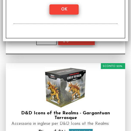
Historia Miniatures - Venceslao da Mira
Miniatura in Edizione Limitata per Historia
Disponibilità:
DISPONIBILE
€
23,92
€ 29,90
Prezzo:
SCONTO 20%
D&D Icons of the Realms - Gargantuan
Tarrasque
Accessorio in inglese per D&D Icons of the Realms