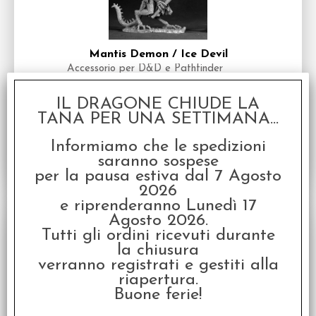
Mantis Demon / Ice Devil
Accessorio per D&D e Pathfinder
Disponibilità:
DISPONIBILE
IL DRAGONE CHIUDE LA
€
19,96
€ 24,95
Prezzo:
TANA PER UNA SETTIMANA...
Informiamo che le spedizioni
saranno sospese
per la pausa estiva dal 7 Agosto
2026
e riprenderanno Lunedì 17
SCONTO 20%
Agosto 2026.
Tutti gli ordini ricevuti durante
la chiusura
verranno registrati e gestiti alla
riapertura.
Buone ferie!