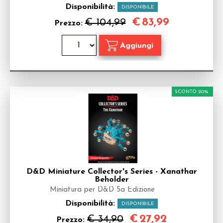
Disponibilità:
DISPONIBILE
€
83,99
€ 104,99
Prezzo:
SCONTO 20%
D&D Miniature Collector's Series - Xanathar
Beholder
Miniatura per D&D 5a Edizione
Disponibilità:
DISPONIBILE
€
27,92
€ 34,90
Prezzo: