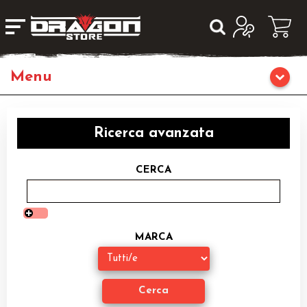
Home
Ricerca avanzata
Giochi da Tavolo
CERCA
Giochi di Ruolo
Librigame
MARCA
Editoria
Giochi di Carte Collezionabili