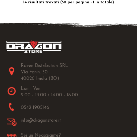
14 risultati trovati (50 per pagina - 1 in totale)
Raven Distribution SRL
Via Fanin, 30
40026 Imola (BO)
Lun - Ven:
9.00 - 13.00 / 14.00 - 18.00
0542-1905146
info@dragonstore.it
Sei un Negoziante?