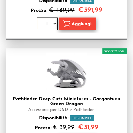
Disponibilità:
DISPONIBILE
€
391,99
€ 489,99
Prezzo:
SCONTO 20%
Pathfinder Deep Cuts Miniatures - Gargantuan
Green Dragon
Accessorio per D&D e Pathfinder
Disponibilità:
DISPONIBILE
€
31,99
€ 39,99
Prezzo: