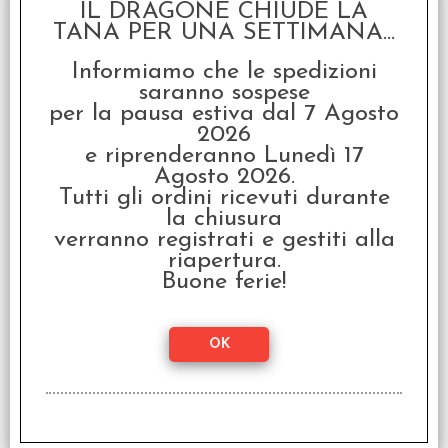
IL DRAGONE CHIUDE LA
TANA PER UNA SETTIMANA...
Informiamo che le spedizioni
saranno sospese
per la pausa estiva dal 7 Agosto
2026
e riprenderanno Lunedì 17
Dedalo Vol.8 - Turno di
Agosto 2026.
Notte
Tutti gli ordini ricevuti durante
€
13,90
la chiusura
verranno registrati e gestiti alla
riapertura.
Buone ferie!
Dedalo Vol.9 - La
Leggenda del Lago
Verde