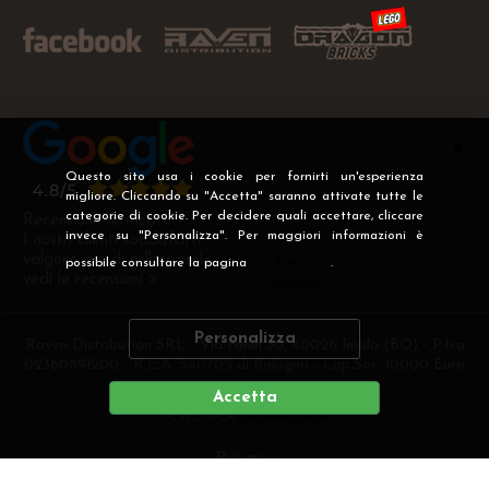
Questo sito usa i cookie per fornirti un'esperienza
migliore. Cliccando su "Accetta" saranno attivate tutte le
categorie di cookie. Per decidere quali accettare, cliccare
Recensioni Verificate
invece su "Personalizza". Per maggiori informazioni è
I nostri clienti soddisfatti
valgono più di mille parole
possibile consultare la pagina
Privacy
.
vedi le recensioni >
Personalizza
Raven Distribution SRL - Via Fanin 30, 40026 Imola (BO) - P.Iva
02360891200 - R.E.A. 540705 di Bologna - Cap.Soc. 10000 Euro
i.v
Accetta
DEVELOPER
CREATIVE WEB
Privacy
Preferenze cookie