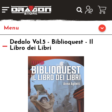
Giochi da Tavolo
Dedalo Vol.5 - Biblioquest - Il
Libro dei Libri
Giochi di Ruolo
Librigame
Editoria
Giochi di Carte Collezionabili
Miniature