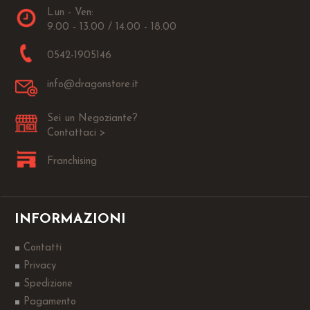
Lun - Ven:
9.00 - 13.00 / 14.00 - 18.00
0542-1905146
info@dragonstore.it
Sei un Negoziante?
Contattaci >
Franchising
INFORMAZIONI
Contatti
Privacy
Spedizione
Pagamento