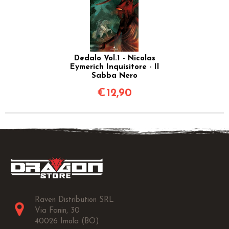
Dedalo Vol.1 - Nicolas
Eymerich Inquisitore - Il
Sabba Nero
€
12,90
Raven Distribution SRL
Via Fanin, 30
40026 Imola (BO)