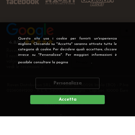
Questo sito usa i cookie per fornirti un'esperienza
migliore. Cliccando su "Accetta" saranno attivate tutte le
categorie di cookie. Per decidere quali accettare, cliccare
Recensioni Verificate
invece su "Personalizza". Per maggiori informazioni è
I nostri clienti soddisfatti
valgono più di mille parole
possibile consultare la pagina
Privacy
.
vedi le recensioni >
Personalizza
Raven Distribution SRL - Via Fanin 30, 40026 Imola (BO) - P.Iva
02360891200 - R.E.A. 540705 di Bologna - Cap.Soc. 10000 Euro
i.v
Accetta
DEVELOPER
CREATIVE WEB
Privacy
Preferenze cookie