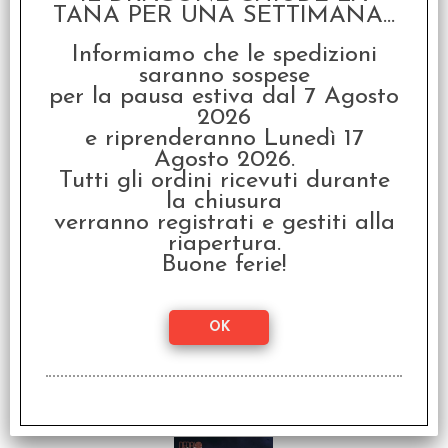
TANA PER UNA SETTIMANA...
Informiamo che le spedizioni
saranno sospese
per la pausa estiva dal 7 Agosto
Dedalo Vol.8 - Turno di
2026
Notte
e riprenderanno Lunedì 17
€
13,90
Agosto 2026.
Tutti gli ordini ricevuti durante
la chiusura
verranno registrati e gestiti alla
riapertura.
Buone ferie!
Dedalo Vol.9 - La
Leggenda del Lago
Verde
€
11,90