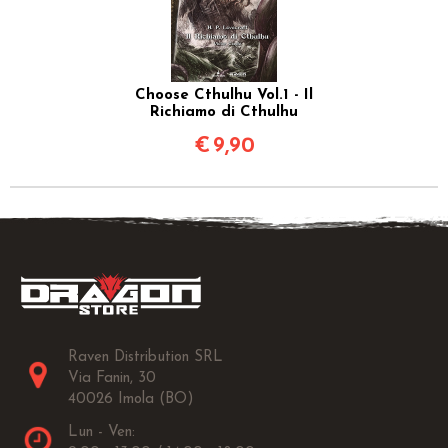
Choose Cthulhu Vol.1 - Il
Richiamo di Cthulhu
€
9,90
Raven Distribution SRL
Via Fanin, 30
40026 Imola (BO)
Lun - Ven: