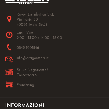
Raven Distribution SRL
Via Fanin, 30
40026 Imola (BO)
Lun - Ven:
9.00 - 13.00 / 14.00 - 18.00
0542-1905146
info@dragonstore.it
Sei un Negoziante?
Contattaci >
Franchising
INFORMAZIONI