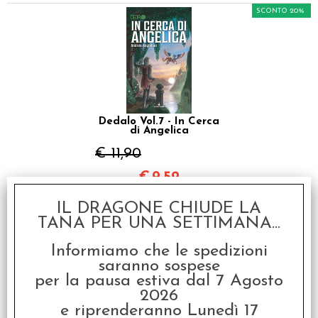
SCONTO 20%
Dedalo Vol.7 - In Cerca
di Angelica
€ 11,90
€
9,52
SCONTO 20%
IL DRAGONE CHIUDE LA
TANA PER UNA SETTIMANA...
Informiamo che le spedizioni
saranno sospese
per la pausa estiva dal 7 Agosto
2026
e riprenderanno Lunedì 17
Dedalo Vol.8 - Turno di