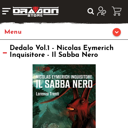
Giochi da Tavolo
Dedalo Vol.1 - Nicolas Eymerich
Inquisitore - Il Sabba Nero
Giochi di Ruolo
Librigame
Editoria
Giochi di Carte Collezionabili
Miniature