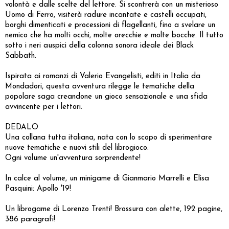
volontà e dalle scelte del lettore. Si scontrerà con un misterioso
Uomo di Ferro, visiterà radure incantate e castelli occupati,
borghi dimenticati e processioni di flagellanti, fino a svelare un
nemico che ha molti occhi, molte orecchie e molte bocche. Il tutto
sotto i neri auspici della colonna sonora ideale dei Black
Sabbath.
Ispirata ai romanzi di Valerio Evangelisti, editi in Italia da
Mondadori, questa avventura rilegge le tematiche della
popolare saga creandone un gioco sensazionale e una sfida
avvincente per i lettori.
DEDALO
Una collana tutta italiana, nata con lo scopo di sperimentare
nuove tematiche e nuovi stili del librogioco.
Ogni volume un'avventura sorprendente!
In calce al volume, un minigame di Gianmario Marrelli e Elisa
Pasquini: Apollo '19!
Un librogame di Lorenzo Trenti! Brossura con alette, 192 pagine,
386 paragrafi!