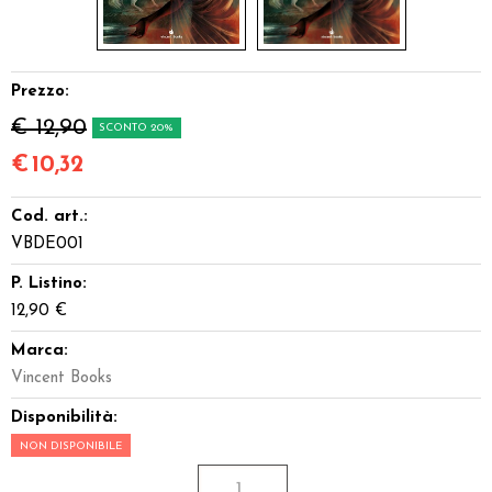
Prezzo:
€ 12,90
SCONTO 20%
€
10,32
Cod. art.:
VBDE001
P. Listino:
12,90 €
Marca:
Vincent Books
Disponibilità:
NON DISPONIBILE