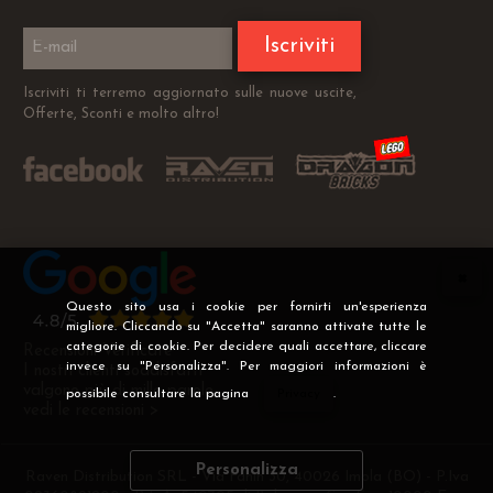
Iscriviti
Iscriviti ti terremo aggiornato sulle nuove uscite,
Offerte, Sconti e molto altro!
Questo sito usa i cookie per fornirti un'esperienza
migliore. Cliccando su "Accetta" saranno attivate tutte le
categorie di cookie. Per decidere quali accettare, cliccare
Recensioni Verificate
invece su "Personalizza". Per maggiori informazioni è
I nostri clienti soddisfatti
valgono più di mille parole
possibile consultare la pagina
Privacy
.
vedi le recensioni >
Personalizza
Raven Distribution SRL - Via Fanin 30, 40026 Imola (BO) - P.Iva