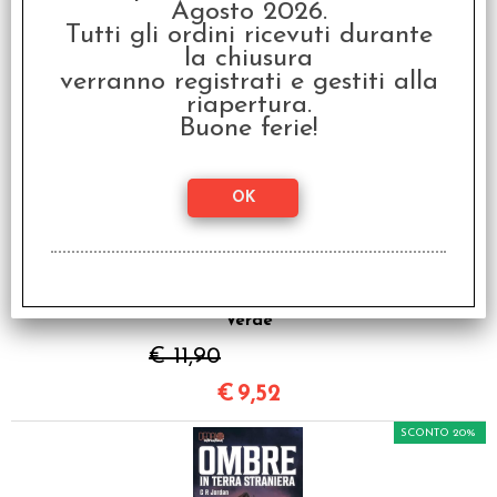
Notte
Agosto 2026.
Tutti gli ordini ricevuti durante
€ 13,90
la chiusura
€
11,12
verranno registrati e gestiti alla
riapertura.
SCONTO 20%
Buone ferie!
Dedalo Vol.9 - La
Leggenda del Lago
Verde
€ 11,90
€
9,52
SCONTO 20%