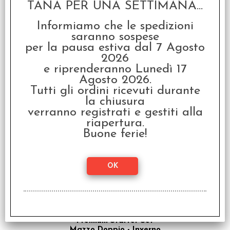
TANA PER UNA SETTIMANA...
Informiamo che le spedizioni
saranno sospese
OFFERTA RAVEN PRIME
per la pausa estiva dal 7 Agosto
- Il Trono di Spade
Mazzo Base - Inverno
2026
e riprenderanno Lunedì 17
€ 11,00
Agosto 2026.
€
5,00
Tutti gli ordini ricevuti durante
la chiusura
verranno registrati e gestiti alla
SCONTO 59.1%
riapertura.
Buone ferie!
OFFERTA RAVEN PRIME
- Il Trono di Spade
Premium Starter Set
Mazzo Doppio - Inverno