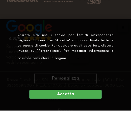
Questo sito usa i cookie per fornirti un'esperienza
migliore. Cliccando su "Accetta" saranno attivate tutte le
categorie di cookie. Per decidere quali accettare, cliccare
Recensioni Verificate
invece su "Personalizza". Per maggiori informazioni è
I nostri clienti soddisfatti
valgono più di mille parole
possibile consultare la pagina
Privacy
.
vedi le recensioni >
Personalizza
Raven Distribution SRL - Via Fanin 30, 40026 Imola (BO) - P.Iva
02360891200 - R.E.A. 540705 di Bologna - Cap.Soc. 10000 Euro
i.v
Accetta
DEVELOPER
CREATIVE WEB
Privacy
Preferenze cookie