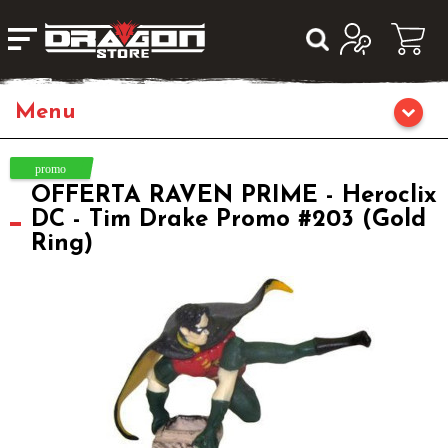
Giochi da Tavolo
OFFERTA RAVEN PRIME - Heroclix
Giochi di Ruolo
DC - Tim Drake Promo #203 (Gold
Ring)
Librigame
Editoria
Giochi di Carte Collezionabili
Miniature