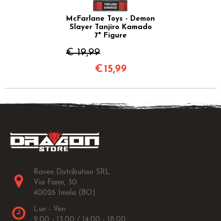
McFarlane Toys - Demon
Slayer Tanjiro Kamado
7" Figure
€ 19,99
€
15,99
Raven Distribution SRL
Via Fanin, 30
40026 Imola (BO)
Lun - Ven:
9.00 - 13.00 / 14.00 - 18.00