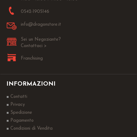
0542-1905146
info@dragonstore.it
Sei un Negoziante?
Contattaci >
Franchising
INFORMAZIONI
Contatti
Privacy
Spedizione
Pagamento
Condizioni di Vendita