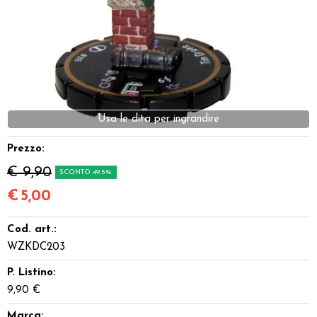
Dadi
Accessori
Giocattoli e Gadget
Usa le dita per ingrandire
Offerte del Dragone
Prezzo:
€ 9,90
SCONTO 49.5%
€
5,00
Cod. art.:
WZKDC203
P. Listino:
9,90 €
Marca: