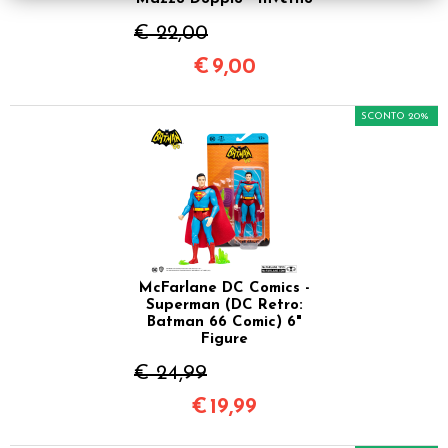
€ 22,00
€
9,00
SCONTO 20%
McFarlane DC Comics -
Superman (DC Retro:
Batman 66 Comic) 6"
Figure
€ 24,99
€
19,99