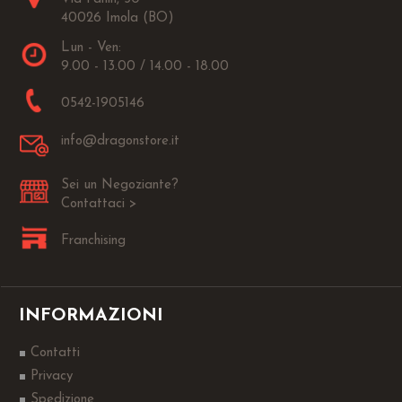
40026 Imola (BO)
Lun - Ven:
9.00 - 13.00 / 14.00 - 18.00
0542-1905146
info@dragonstore.it
Sei un Negoziante?
Contattaci >
Franchising
INFORMAZIONI
Contatti
Privacy
Spedizione