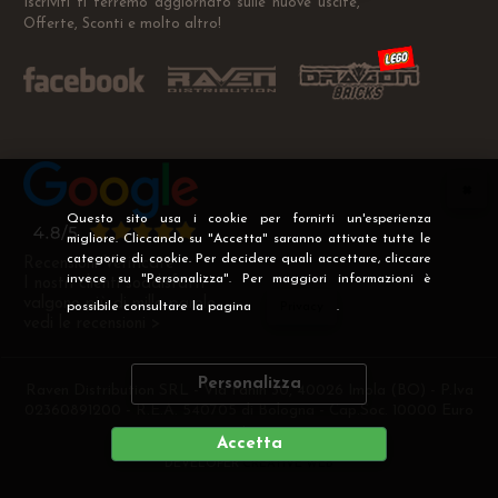
Iscriviti ti terremo aggiornato sulle nuove uscite,
Offerte, Sconti e molto altro!
Questo sito usa i cookie per fornirti un'esperienza
migliore. Cliccando su "Accetta" saranno attivate tutte le
categorie di cookie. Per decidere quali accettare, cliccare
Recensioni Verificate
invece su "Personalizza". Per maggiori informazioni è
I nostri clienti soddisfatti
valgono più di mille parole
possibile consultare la pagina
Privacy
.
vedi le recensioni >
Personalizza
Raven Distribution SRL - Via Fanin 30, 40026 Imola (BO) - P.Iva
02360891200 - R.E.A. 540705 di Bologna - Cap.Soc. 10000 Euro
i.v
Accetta
DEVELOPER
CREATIVE WEB