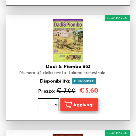
SCONTO 20%
Dadi & Piombo #33
Numero 33 della rivista italiana trimestrale
Disponibilità:
DISPONIBILE
€
5,60
€ 7,00
Prezzo:
SCONTO 20%