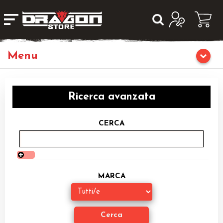
Home
Ricerca avanzata
Giochi da Tavolo
CERCA
Giochi di Ruolo
Librigame
MARCA
Giochi di Carte Collezionabili
Miniature