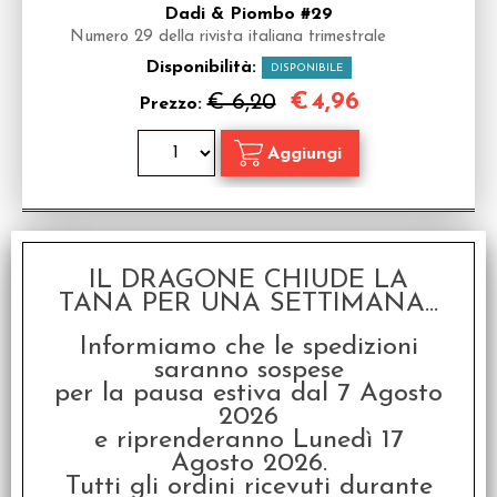
Dadi & Piombo #29
Numero 29 della rivista italiana trimestrale
Disponibilità:
DISPONIBILE
€
4,96
€ 6,20
Prezzo:
SCONTO 20%
IL DRAGONE CHIUDE LA
TANA PER UNA SETTIMANA...
Informiamo che le spedizioni
saranno sospese
per la pausa estiva dal 7 Agosto
2026
Dadi & Piombo #27
e riprenderanno Lunedì 17
Numero 27 della rivista italiana trimestrale
Agosto 2026.
Tutti gli ordini ricevuti durante
Disponibilità:
DISPONIBILE