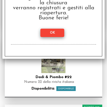
la chiusura
€
4,96
€ 6,20
Prezzo:
verranno registrati e gestiti alla
riapertura.
Buone ferie!
Dadi & Piombo #22
Numero 22 della rivista italiana
Disponibilità:
DISPONIBILE