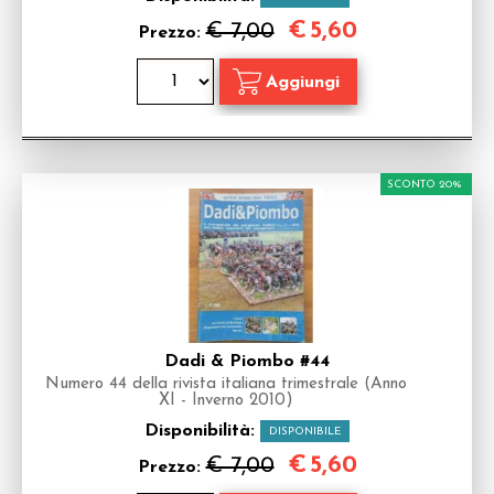
€
5,60
€ 7,00
Prezzo:
SCONTO 20%
Dadi & Piombo #44
Numero 44 della rivista italiana trimestrale (Anno
XI - Inverno 2010)
Disponibilità:
DISPONIBILE
€
5,60
€ 7,00
Prezzo: