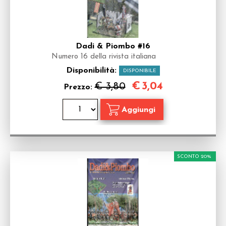
Dadi & Piombo #16
Numero 16 della rivista italiana
Disponibilità:
DISPONIBILE
€
3,04
€ 3,80
Prezzo:
SCONTO 20%