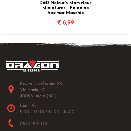
D&D Nolzur's Marvelous
Miniatures - Paladino
Aasimar Maschio
€
6,99
Raven Distribution SRL
Via Fanin, 30
40026 Imola (BO)
Lun - Ven:
9.00 - 13.00 / 14.00 - 18.00
0542-1905146