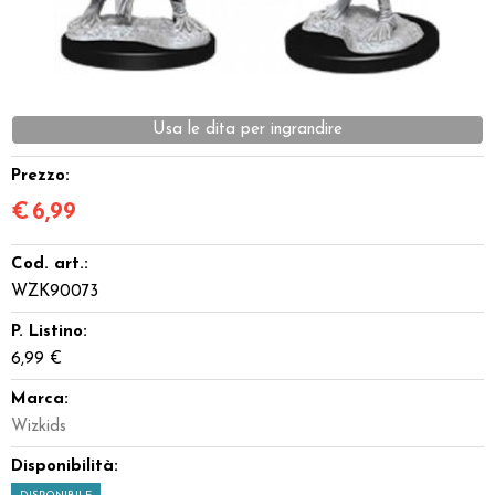
Dadi
Accessori
Usa le dita per ingrandire
Giocattoli e Gadget
Prezzo:
Offerte del Dragone
€
6,99
Cod. art.:
WZK90073
P. Listino:
6,99 €
Marca:
Wizkids
Disponibilità: