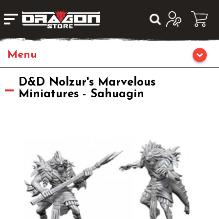
Home
D&D Nolzur's Marvelous
Miniatures - Sahuagin
Giochi da Tavolo
Giochi di Ruolo
Librigame
Editoria
Giochi di Carte Collezionabili