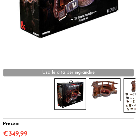
Dadi
Accessori
Giocattoli e Gadget
Offerte del Dragone
Usa le dita per ingrandire
Prezzo:
€
349,99