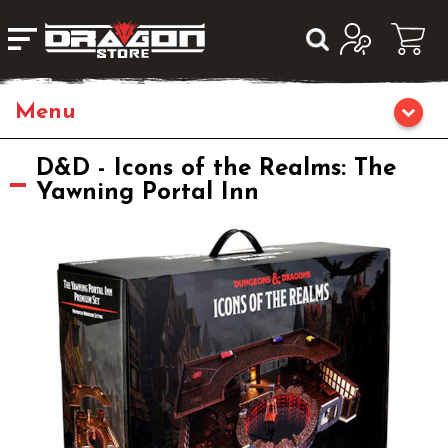
Giochi da Tavolo
D&D - Icons of the Realms: The
Yawning Portal Inn
Giochi di Ruolo
Librigame
Fumetti & Romanzi
Giochi di Carte Collezionabili
Miniature