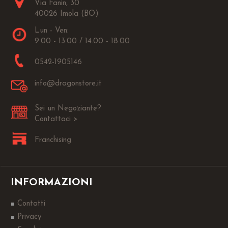
Via Fanin, 30
40026 Imola (BO)
Lun - Ven:
9.00 - 13.00 / 14.00 - 18.00
0542-1905146
info@dragonstore.it
Sei un Negoziante?
Contattaci >
Franchising
INFORMAZIONI
Contatti
Privacy