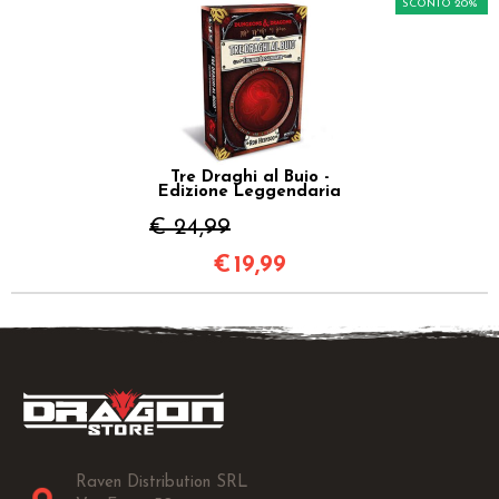
SCONTO 20%
Tre Draghi al Buio -
Edizione Leggendaria
€ 24,99
€
19,99
Raven Distribution SRL