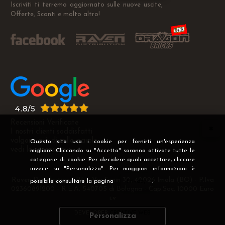
Iscriviti ti terremo aggiornato sulle nuove uscite,
Offerte, Sconti e molto altro!
Recensioni Verificate
I nostri clienti soddisfatti
valgono più di mille parole
Questo sito usa i cookie per fornirti un'esperienza
vedi le recensioni >
migliore. Cliccando su "Accetta" saranno attivate tutte le
categorie di cookie. Per decidere quali accettare, cliccare
invece su "Personalizza". Per maggiori informazioni è
Raven Distribution SRL - Via Fanin 30, 40026 Imola (BO) - P.Iva
possibile consultare la pagina
Privacy
.
02360891200 - R.E.A. 540705 di Bologna - Cap.Soc. 10000 Euro
i.v
DEVELOPER
CREATIVE WEB
Personalizza