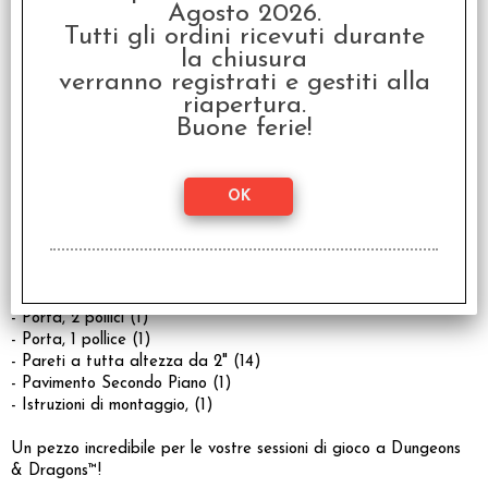
Agosto 2026.
- Fusti piccoli (2)
Tutti gli ordini ricevuti durante
- Botti (4)
la chiusura
- Insegna della Locanda, (1)
verranno registrati e gestiti alla
- Botola (1)
- Scale (2)
riapertura.
- Pilastri (3)
Buone ferie!
- Pavimento curvo (1)
- Pavimento con Finestra (2)
- Finestre (2)
- Pareti frontali della Locanda (2)
- Piastrelle per pavimento 4" x 4" (16)
- Piastrelle per pavimento 2" x 8" (4)
- Clip Ez WarLock™ (72)
- Chiusure per bordi (32)
- Porta, 2 pollici (1)
- Porta, 1 pollice (1)
- Pareti a tutta altezza da 2" (14)
- Pavimento Secondo Piano (1)
- Istruzioni di montaggio, (1)
Un pezzo incredibile per le vostre sessioni di gioco a Dungeons
& Dragons™!