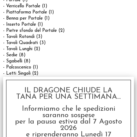
- Portale (1)
- Verricello Portale (1)
- Piattaforma Portale (1)
- Benna per Portale (1)
- Inserto Portale (1)
- Pietre sfondo del Portale (2)
- Tavoli Rotondi (3)
- Tavoli Quadrati (3)
- Tavoli Lunghi (2)
- Sedie (8)
- Sgabelli (8)
- Palcoscenico (1)
- Letti Singoli (2)
- Letti Matrimoniali (4)
- Comodini (6)
IL DRAGONE CHIUDE LA
- Gruppo da tre bottiglie (5)
TANA PER UNA SETTIMANA...
- Gruppo da cinque bottiglie (5)
- Gruppo da otto bottiglie (5)
Informiamo che le spedizioni
- Tazze (5)
saranno sospese
- Tazze con schiuma (5)
per la pausa estiva dal 7 Agosto
- Botti su cavalletti (2)
2026
- Pile di Barili (2)
e riprenderanno Lunedì 17
- Grandi Fusti su cavalletti (2)