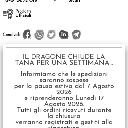
24/72 Ore
Sicuri
Prodotti
Ufficiali
Condividi:
IL DRAGONE CHIUDE LA
4.8
| Recensioni Google >
TANA PER UNA SETTIMANA...
Informiamo che le spedizioni
Servizi
saranno sospese
per la pausa estiva dal 7 Agosto
2026
Stampa
e riprenderanno Lunedì 17
Agosto 2026.
Descrizione
Tutti gli ordini ricevuti durante
la chiusura
Accessorio per D&D 5a Edizione in inglese e in italiano
verranno registrati e gestiti alla