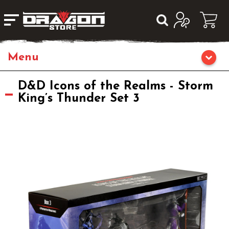
Giochi da Tavolo
D&D Icons of the Realms - Storm
King’s Thunder Set 3
Giochi di Ruolo
Librigame
Fumetti & Romanzi
Giochi di Carte Collezionabili
Miniature