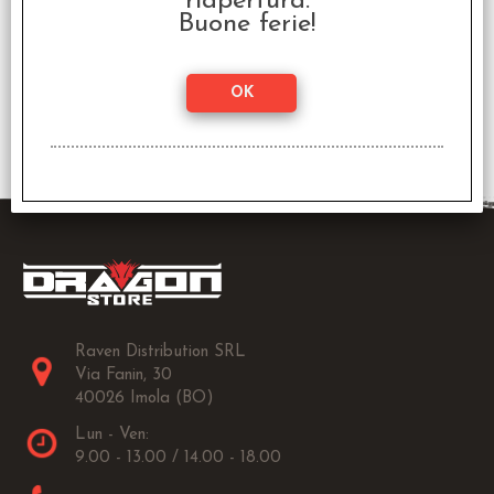
riapertura.
Buone ferie!
Questo set include:
Zephyros
Iymrith
Harshnag the Grim
Yakfolk Warrior
Raven Distribution SRL
Via Fanin, 30
40026 Imola (BO)
Lun - Ven:
9.00 - 13.00 / 14.00 - 18.00