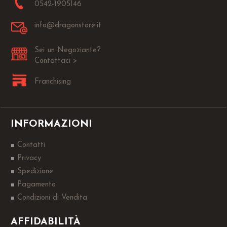
0542-1905146
info@dragonstore.it
Sei un Negoziante?
Contattaci >
Franchising
INFORMAZIONI
Contatti
Privacy
Spedizione
Pagamento
Condizioni di Vendita
AFFIDABILITÀ