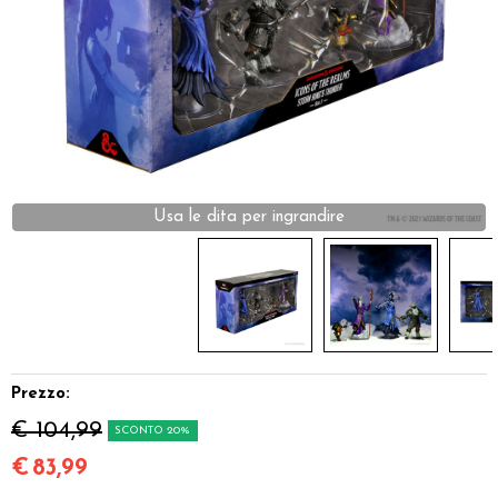
Dadi
Accessori
Giocattoli e Gadget
Offerte del Dragone
Usa le dita per ingrandire
Prezzo:
€ 104,99
SCONTO 20%
€
83,99