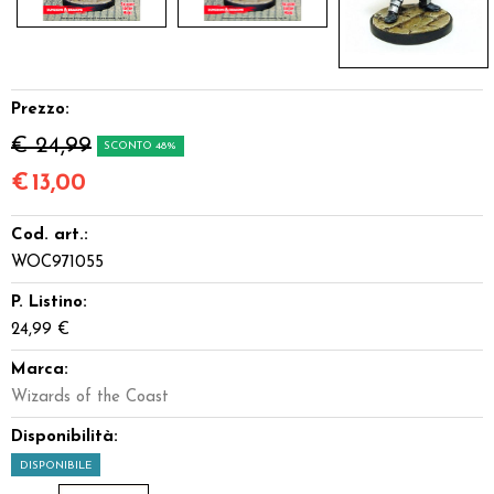
Prezzo:
€ 24,99
SCONTO 48%
€
13,00
Cod. art.:
WOC971055
P. Listino:
24,99 €
Marca:
Wizards of the Coast
Disponibilità:
DISPONIBILE