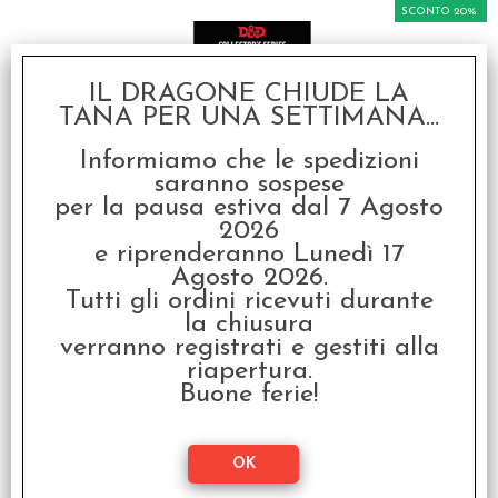
SCONTO 20%
IL DRAGONE CHIUDE LA
TANA PER UNA SETTIMANA...
Informiamo che le spedizioni
saranno sospese
per la pausa estiva dal 7 Agosto
D&D Miniature
Collector's Series -
2026
Xanathar Beholder
e riprenderanno Lunedì 17
Agosto 2026.
€ 34,90
Tutti gli ordini ricevuti durante
€
27,92
la chiusura
verranno registrati e gestiti alla
riapertura.
SCONTO 20%
Buone ferie!