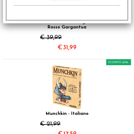
Pathfinder Deep Cuts
Miniatures - Drago
Rosso Gargantua
€ 39,99
€
31,99
SCONTO 20%
Munchkin - Italiano
€ 21,99