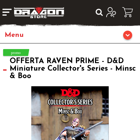
Home
OFFERTA RAVEN PRIME - D&D
Giochi da Tavolo
Miniature Collector's Series - Minsc
& Boo
Giochi di Ruolo
Librigame
Fumetti & Romanzi
Giochi di Carte Collezionabili