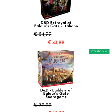
D&D Betrayal at
Baldur's Gate - Italiano
€ 54,99
€
43,99
SCONTO 20%
D&D - Builders of
Baldur's Gate
Boardgame
€ 79,99