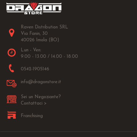
Raven Distribution SRL
Via Fanin, 30
40026 Imola (BO)
Lun - Ven:
9.00 - 13.00 / 14.00 - 18.00
0542-1905146
info@dragonstore.it
Sei un Negoziante?
Contattaci >
Franchising