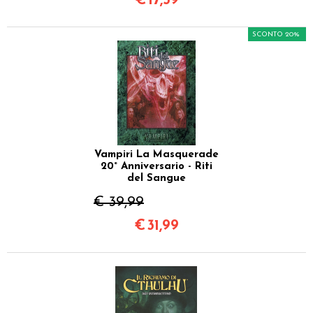
€
17,59
SCONTO 20%
Vampiri La Masquerade
20° Anniversario - Riti
del Sangue
€ 39,99
€
31,99