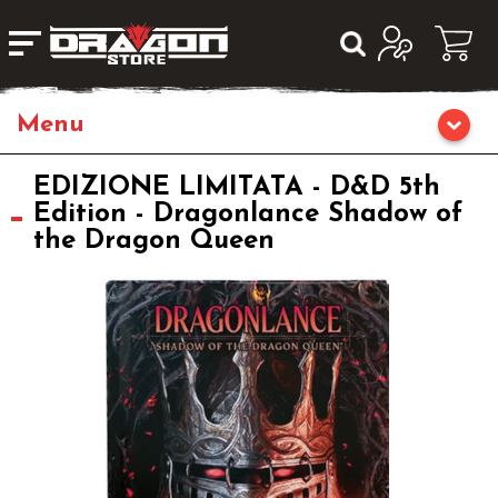
Home
EDIZIONE LIMITATA - D&D 5th
Edition - Dragonlance Shadow of
the Dragon Queen
Giochi da Tavolo
Librigame
Editoria
Giochi di Carte Collezionabili
Miniature