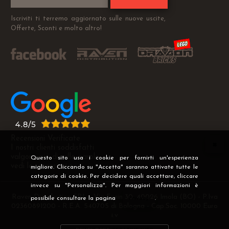
Iscriviti ti terremo aggiornato sulle nuove uscite,
Offerte, Sconti e molto altro!
Recensioni Verificate
I nostri clienti soddisfatti
valgono più di mille parole
Questo sito usa i cookie per fornirti un'esperienza
vedi le recensioni >
migliore. Cliccando su "Accetta" saranno attivate tutte le
categorie di cookie. Per decidere quali accettare, cliccare
invece su "Personalizza". Per maggiori informazioni è
Raven Distribution SRL - Via Fanin 30, 40026 Imola (BO) - P.Iva
possibile consultare la pagina
Privacy
.
02360891200 - R.E.A. 540705 di Bologna - Cap.Soc. 10000 Euro
i.v