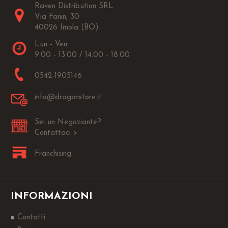
Raven Distribution SRL
Via Fanin, 30
40026 Imola (BO)
Lun - Ven:
9.00 - 13.00 / 14.00 - 18.00
0542-1905146
info@dragonstore.it
Sei un Negoziante?
Contattaci >
Franchising
INFORMAZIONI
Contatti