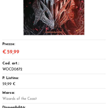
Dadi
Accessori
Giocattoli e Gadget
Offerte del Dragone
Prezzo:
€
59,99
Cod. art.:
WOCD0872
P. Listino:
59,99 €
Marca:
Wizards of the Coast
Disponibilità: