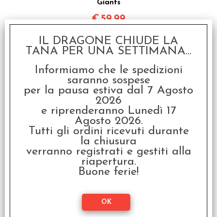
Giants
€
59,99
IL DRAGONE CHIUDE LA
SCONTO 20%
TANA PER UNA SETTIMANA...
Informiamo che le spedizioni
saranno sospese
per la pausa estiva dal 7 Agosto
2026
e riprenderanno Lunedì 17
Agosto 2026.
Fabula Ultima - Atlante
Tutti gli ordini ricevuti durante
High Fantasy
la chiusura
€ 24,90
verranno registrati e gestiti alla
riapertura.
€
19,92
Buone ferie!
SCONTO 20%