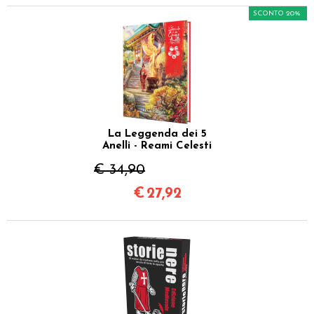
SCONTO 20%
La Leggenda dei 5
Anelli - Reami Celesti
€ 34,90
€
27,92