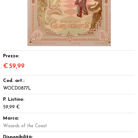
Dadi
Accessori
Giocattoli e Gadget
Offerte del Dragone
Prezzo:
€
59,99
Cod. art.:
WOCD0877L
P. Listino:
59,99 €
Marca:
Wizards of the Coast
Disponibilità: