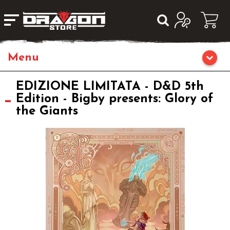
Home
EDIZIONE LIMITATA - D&D 5th
Edition - Bigby presents: Glory of
the Giants
Giochi da Tavolo
Librigame
Editoria
Giochi di Carte Collezionabili
Miniature