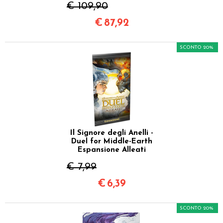
€ 109,90
€
87,92
SCONTO 20%
Il Signore degli Anelli -
Duel for Middle-Earth
Espansione Alleati
€ 7,99
€
6,39
SCONTO 20%