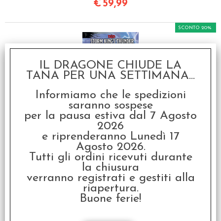
€
59,99
SCONTO 20%
IL DRAGONE CHIUDE LA
TANA PER UNA SETTIMANA...
Informiamo che le spedizioni
saranno sospese
D&D 5th Edition - Storm
per la pausa estiva dal 7 Agosto
King's Thunder
2026
e riprenderanno Lunedì 17
€ 49,95
Agosto 2026.
€
39,96
Tutti gli ordini ricevuti durante
la chiusura
verranno registrati e gestiti alla
SCONTO 20%
riapertura.
Buone ferie!