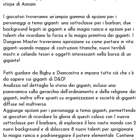
stirpe di Annam.
I giocatori troveranno un’ampia gamma di opzioni per i
personaggi a tema giganti: una sottoclasse per i barbari, due
background legati ai giganti e alla magia runica e opzioni per i
talenti che ricordano la forza e la magia primitiva dei giganti. I
Dungeon Master troveranno ispirazione su come portare in vita
giganti usando mappe di costruzioni titaniche, nuovi terribili
mostri e celando tesori e oggetti interessanti nella borsa di un
gigante!
Fatti guidare da Bigby e Diancastra e impara tutto ciò che c’è
da sapere sui giganti di D&D!
Analizza nel dettaglio la storia dei giganti, inclusa una
panoramica sulla gerarchia dell’ordinamento e della religione dei
giganti, inoltre offre spunti su organizzazioni e società di giganti
diffuse nel multiverso.
Aggiunge opzioni per i personaggi a tema giganti, permettendo
ai giocatori di ricordare la gloria di questi colossi con 1 nuova
sottoclasse per il barbaro, di esplorare il loro vasto mondo con 2
nuovi background e di sbloccare 8 nuovi talenti per sprigionare
la magia runica e padroneggiare il potere elementale. Contiene