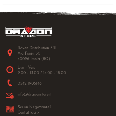
Raven Distribution SRL
Via Fanin, 30
40026 Imola (BO)
Lun - Ven:
9.00 - 13.00 / 14.00 - 18.00
0542-1905146
info@dragonstore.it
Sei un Negoziante?
Contattaci >