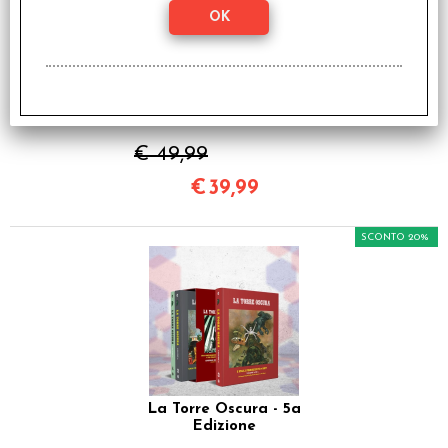
Dungeons & Dragons -
La Leggenda di Drizzt -
Dizionario Illustrato
€ 49,99
€
39,99
SCONTO 20%
La Torre Oscura - 5a
Edizione