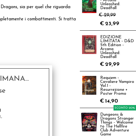
- Arcana
Unleashed:
 Dragons, sia per quel che riguarda
Deadfall
€ 29,99
mpletamente i combattimenti. Si tratta
€
23,99
EDIZIONE
LIMITATA - D&D
5th Edition -
Arcana
Unleashed:
Deadfall
€
29,99
MANA...
Requiem -
Cavaliere Vampiro
Vol.1 -
se
Resurrezione +
Poster Promo
€
14,90
a
SCONTO 20%
.
Dungeons &
Dragons Stranger
Things - Welcome
to The Hellfire
Club Adventure
Game