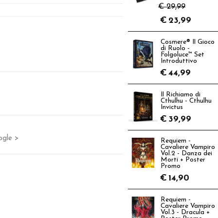
€ 29,99
€
23,99
Cosmere® Il Gioco
di Ruolo -
Folgoluce™ Set
Introduttivo
€
44,99
Il Richiamo di
Cthulhu - Cthulhu
Invictus
€
39,99
ogle >
Requiem -
Cavaliere Vampiro
Vol.2 - Danza dei
Morti + Poster
Promo
€
14,90
Requiem -
Cavaliere Vampiro
Vol.3 - Dracula +