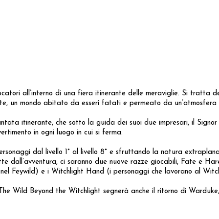
ori all’interno di una fiera itinerante delle meraviglie. Si tratta
ate, un mondo abitato da esseri fatati e permeato da un’atmosfera 
antata itinerante, che sotto la guida dei suoi due impresari, il Signor
rtimento in ogni luogo in cui si ferma.
naggi dal livello 1° al livello 8° e sfruttando la natura extraplanare
tte dall’avventura, ci saranno due nuove razze giocabili, Fate e Ha
 nel Feywild) e i Witchlight Hand (i personaggi che lavorano al Witch
 The Wild Beyond the Witchlight segnerà anche il ritorno di Warduke,