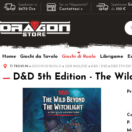
Spedizioni in
Sei un Negoziante?
Spedizione
Gr
24/72 Ore
Contattaci >
da
100 €
Home
Giochi da Tavolo
Giochi di Ruolo
Librigame
Ed
TI TROVI IN
GIOCHI DI RUOLO
GDR INGLESE
D&D / D20
D&D 5TH ED
D&D 5th Edition - The Wil
Pr
Co
P.
M