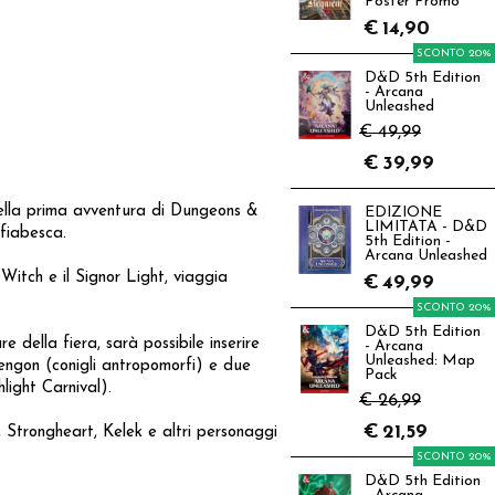
Poster Promo
€
14,90
SCONTO 20%
D&D 5th Edition
- Arcana
Unleashed
€ 49,99
€
39,99
 della prima avventura di Dungeons &
EDIZIONE
LIMITATA - D&D
fiabesca.
5th Edition -
Arcana Unleashed
 Witch e il Signor Light, viaggia
€
49,99
SCONTO 20%
D&D 5th Edition
 della fiera, sarà possibile inserire
- Arcana
Unleashed: Map
rengon (conigli antropomorfi) e due
Pack
light Carnival).
€ 26,99
€
21,59
 Strongheart, Kelek e altri personaggi
SCONTO 20%
D&D 5th Edition