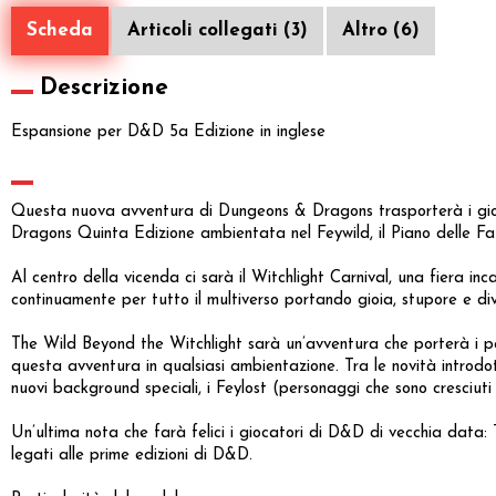
Scheda
Articoli collegati (3)
Altro (6)
Descrizione
Espansione per D&D 5a Edizione in inglese
Questa nuova avventura di Dungeons & Dragons trasporterà i giocat
Dragons Quinta Edizione ambientata nel Feywild, il Piano delle F
Al centro della vicenda ci sarà il Witchlight Carnival, una fiera inc
continuamente per tutto il multiverso portando gioia, stupore e dive
The Wild Beyond the Witchlight sarà un’avventura che porterà i perso
questa avventura in qualsiasi ambientazione. Tra le novità introdo
nuovi background speciali, i Feylost (personaggi che sono cresciuti
Un’ultima nota che farà felici i giocatori di D&D di vecchia data:
legati alle prime edizioni di D&D.