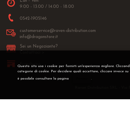
Lun - Ven:
9.00 - 13.00 / 14.00 - 18.00
0542-1905146
customerservice@raven-distribution.com
info@dragonstore.it
Sei un Negoziante?
Contattaci >
Franchising
Questo sito usa i cookie per fornirti un'esperienza migliore. Cliccan
categorie di cookie. Per decidere quali accettare, cliccare invece su
è possibile consultare la pagina
Privacy
.
Raven Distribution SRL - Via 
Preferenze cookie