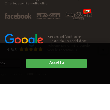
Offerte, Sconti e molto altro!
Recensioni Verificate
I nostri clienti soddisfatti
valgono più di mille parole
vedi le recensioni >
Accetta
izza
ogna - Cap.Soc. 10000 Euro i.v