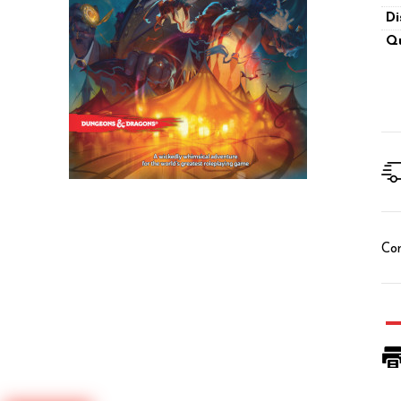
Di
Qu
Con