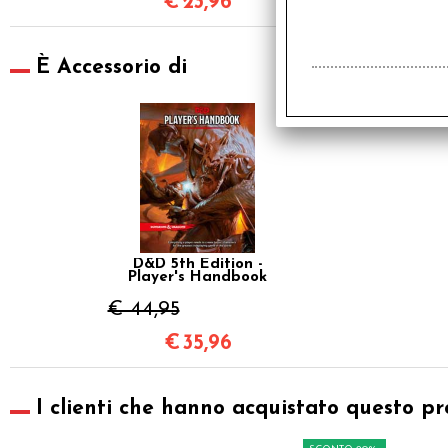
€
23,96
È Accessorio di
SCONTO 20%
D&D 5th Edition -
Player's Handbook
€ 44,95
€
35,96
I clienti che hanno acquistato questo pr