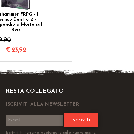
hammer FRPG - Il
emico Dentro 2 -
endio a Morte sul
Reik
9,90
€
23,92
RESTA COLLEGATO
ISCRIVITI ALLA NEWSLETTER
Iscriviti
Iscriviti ti terremo aggiornato sulle nuove uscite,