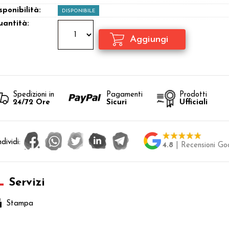
sponibilità:
DISPONIBILE
antità:
Spedizioni in
Pagamenti
Prodotti
24/72 Ore
Sicuri
Ufficiali
dividi:
4.8
| Recensioni Go
Servizi
Stampa