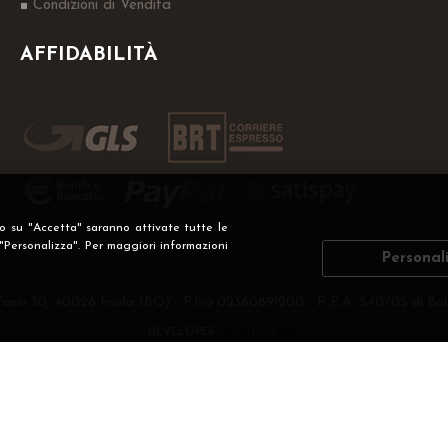
Condizioni di Vendita
AFFIDABILITÀ
do su "Accetta" saranno attivate tutte le
 "Personalizza". Per maggiori informazioni
Personal
Fanin 30, 40026 Imola (BO) - P.Iva 02360891200 - R.E.A. 540705 di Bol
DEVELOPER
CREATIVE WEB
Privacy