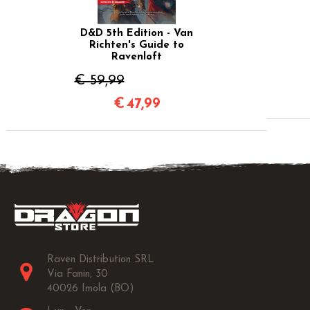
D&D 5th Edition - Van
Richten's Guide to
Ravenloft
€ 59,99
€
47,99
Raven Distribution SRL
Via Fanin, 30
40026 Imola (BO)