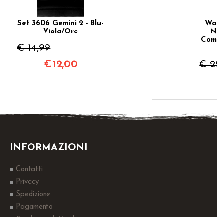
Set 36D6 Gemini 2 - Blu-
War
Viola/Oro
N
Comp
€ 14,99
€
12,00
€ 2
INFORMAZIONI
Contatti
Privacy
Spedizione
Pagamento