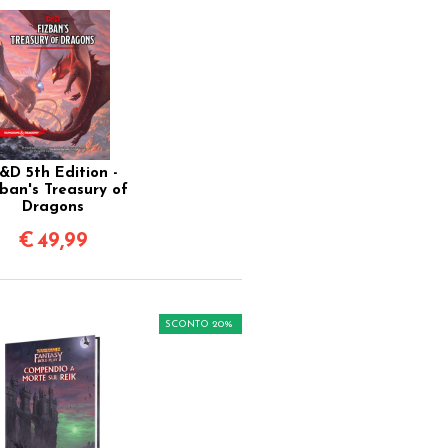
&D 5th Edition -
zban's Treasury of
Dragons
€
49,99
SCONTO 20%