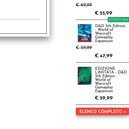
€ 69,99
€
55,99
SCONTO 20%
D&D 5th Edition
- World of
Warcraft
Gameplay
Expansion
€ 59,99
€
47,99
EDIZIONE
LIMITATA - D&D
5th Edition -
World of
Warcraft
Gameplay
Expansion
€
59,99
ELENCO COMPLETO »