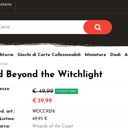
atuita
Sono già r
Per completare l'ordi
itoria
Giochi di Carte Collezionabili
Miniature
Dadi
A
utente e la passwor
pulsante 
ITION
Nome u
d Beyond the Witchlight
Passw
ezzo:
€ 49,99
SCONTO 20%
€
39,99
d. art.:
WOCC9276
Hai perso l
 Listino:
49,95 €
arca:
Wizards of the Coast