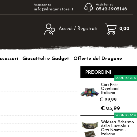
Assistenza
Assistenza
0542-1905146
info@dragonstore.it
Accedi / Registrati
0,00
egistrato
Sono un nuovo cliente
ne inserisci il nome
Se non sei ancora registrato sul nostro
ccessori
Giocattoli e Gadget
Offerte del Dragone
d e poi clicca sul
sito clicca sul pulsante "Registrati"
"Accedi"
PREORDINI
tente:
SCONTO 20%
Cbr+Pnk:
Overload -
ord:
Italiano
€ 29,99
€
23,99
SCONTO 20%
Wildsea: Schermo
a password?
della Lucciola +
Orti Nautici -
Italiano